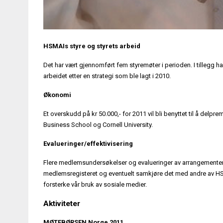
HSMAIs styre og styrets arbeid
Det har vært gjennomført fem styremøter i perioden. I tillegg har
arbeidet etter en strategi som ble lagt i 2010.
Økonomi
Et overskudd på kr 50.000,- for 2011 vil bli benyttet til å de
Business School og Cornell University.
Evalueringer/effektivisering
Flere medlemsundersøkelser og evalueringer av arrangementene 
medlemsregisteret og eventuelt samkjøre det med andre av HSMA
forsterke vår bruk av sosiale medier.
Aktiviteter
MØTEBØRSEN Norge 2011