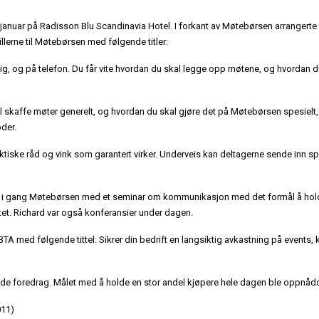
anuar på Radisson Blu Scandinavia Hotel. I forkant av Møtebørsen arrangerte 
lerne til Møtebørsen med følgende titler:
g, og på telefon. Du får vite hvordan du skal legge opp møtene, og hvordan d
l skaffe møter generelt, og hvordan du skal gjøre det på Møtebørsen spesielt,
oder.
ktiske råd og vink som garantert virker. Underveis kan deltagerne sende inn s
t i gang Møtebørsen med et seminar om kommunikasjon med det formål å hol
t. Richard var også konferansier under dagen.
BTA med følgende tittel: Sikrer din bedrift en langsiktig avkastning på events, 
nde foredrag. Målet med å holde en stor andel kjøpere hele dagen ble oppnåd
011)