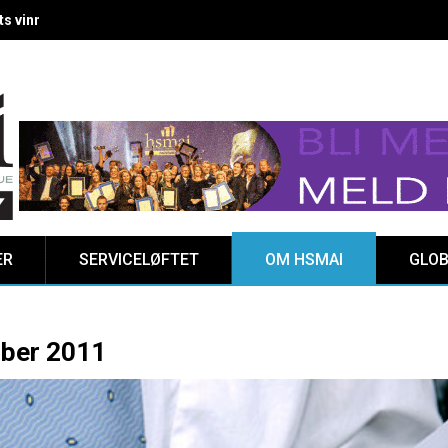
 vinnere kåret på Clarion Hotel The HUB
ER
SERVICELØFTET
OM HSMAI
GLOB
mber 2011