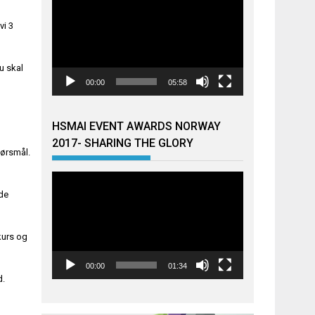
vi 3
u skal
00:00
05:58
HSMAI EVENT AWARDS NORWAY
2017- SHARING THE GLORY
pørsmål.
Videoavspiller
de
kurs og
00:00
01:34
d.