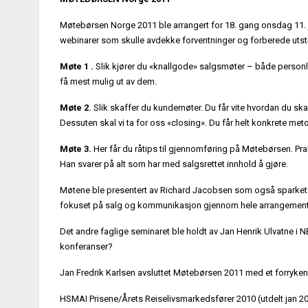
Møtebørsen Norge 2011 ble arrangert for 18. gang onsdag 11. j
webinarer som skulle avdekke forventninger og forberede utstil
Møte 1 .
Slik kjører du «knallgode» salgsmøter – både personli
få mest mulig ut av dem.
Møte 2.
Slik skaffer du kundemøter. Du får vite hvordan du ska
Dessuten skal vi ta for oss «closing». Du får helt konkrete met
Møte 3.
Her får du råtips til gjennomføring på Møtebørsen. Pra
Han svarer på alt som har med salgsrettet innhold å gjøre.
Møtene ble presentert av Richard Jacobsen som også sparke
fokuset på salg og kommunikasjon gjennom hele arrangemente
Det andre faglige seminaret ble holdt av Jan Henrik Ulvatne i N
konferanser?
Jan Fredrik Karlsen avsluttet Møtebørsen 2011 med et forryke
HSMAI Prisene/Årets Reiselivsmarkedsfører 2010 (utdelt jan 2