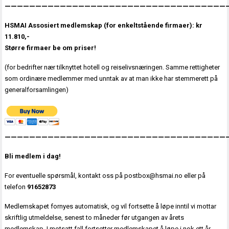
————————————————————————————————————
HSMAI Assosiert medlemskap
(for
enkeltstående firmaer)
:
kr
11.810,-
Større firmaer be om priser!
(for bedrifter nær tilknyttet hotell og reiselivsnæringen. Samme rettigheter
som ordinære medlemmer med unntak av at man ikke har stemmerett på
generalforsamlingen)
————————————————————————————————————
Bli medlem i dag!
For eventuelle spørsmål, kontakt oss på
postbox@hsmai.no
eller på
telefon
91652873
Medlemskapet fornyes automatisk, og vil fortsette å løpe inntil vi mottar
skriftlig utmeldelse, senest to måneder før utgangen av årets
medlemskap. I motsatt fall fortsetter medlemskapet å løpe i nok ett år.