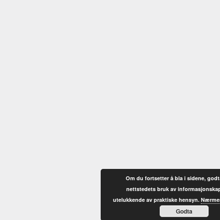
Om du fortsetter å bla i sidene, godt
nettstedets bruk av informasjonskap
utelukkende av praktiske hensyn.
Nærmer
Godta