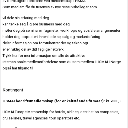
av de viktigste fordelene ved medlemskap i HSMAI.
Som medlem får du tusenvis av nye reiselivskolleger som …
vil dele sin erfaring med deg
kan tenke seg å gjøre business med deg
møter deg på seminarer, fagmøter, workhops og sosiale arrangementer
holder deg oppdatert innen ledelse, salg og markedsføring
deler informasjon om forbrukertrender og teknologi
er en viktig del av ditt faglige nettverk
Trykk her for mer informasjon om alle de attraktive
internasjonale medlemsfordelene som du som medlem i HSMAI i Norge
også har tilgang til
Kontingent
HSMAI bedriftsmedlemskap (for enkeltstående firmaer): kr 7830,-.
HSMAI Europe Membership for hotels, airlines, destination companies,
cruise lines, travel agencies, tour operators etc.