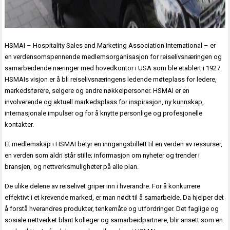
HSMAI – Hospitality Sales and Marketing Association International – er
en verdensomspennende medlemsorganisasjon for reiselivsnæringen og
samarbeidende næringer med hovedkontor i USA som ble etablert i 1927.
HSMAIs visjon er å bli reiselivsnæringens ledende møteplass for ledere,
markedsførere, selgere og andre nøkkelpersoner. HSMAI er en
involverende og aktuell markedsplass for inspirasjon, ny kunnskap,
internasjonale impulser og for å knytte personlige og profesjonelle
kontakter.
Et medlemskap i HSMAI betyr en inngangsbillett til en verden av ressurser,
en verden som aldri står stille; informasjon om nyheter og trender i
bransjen, og nettverksmuligheter på alle plan.
De ulike delene av reiselivet griper inn i hverandre. For å konkurrere
effektivt i et krevende marked, er man nødt til å samarbeide. Da hjelper det
å forstå hverandres produkter, tenkemåte og utfordringer. Det faglige og
sosiale nettverket blant kolleger og samarbeidpartnere, blir ansett som en