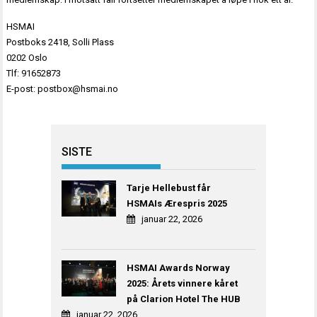
HSMAI
Postboks 2418, Solli Plass
0202 Oslo
Tlf: 91652873
E-post:
postbox@hsmai.no
SISTE
Tarje Hellebust får
HSMAIs Ærespris 2025
januar 22, 2026
HSMAI Awards Norway
2025: Årets vinnere kåret
på Clarion Hotel The HUB
januar 22, 2026