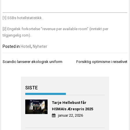
[1]
SSBs hotellstatistikk.
[2]
Engelsk forkortelse ”revenue per available room” (inntekt per
tilgjengelig rom).
Posted in
Hotell
,
Nyheter
Innleggsnavigasjon
Scandic lanserer økologisk uniform
Forsiktig optimisme i reiselivet
SISTE
Tarje Hellebust får
HSMAIs Ærespris 2025
januar 22, 2026