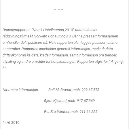
_ _ _
Bransjerapporten ”Norsk Hotellnæring
2010”
utarbeides av
rådgivningsfirmaet Horwath Consulting AS. Denne presseinformasjonen
omhandler del I publisert nå. Hele rapporten planlegges publisert ultimo
september. Rapporten inneholder generell informasjon, markedsdata,
driftsøkonomiske data, kjedeinformasjon, samt informasjon om trender,
utvikling og andre områder for hotellnæringen. Rapporten utgis for 14. gang i
år.
Nærmere informasjon:
Rolf M. Brænd
, mob. 909 67 573
Bjørn Kjølstad
, mob. 917 67 369
Per-Erik Winther, mob. 911 66 225
14/6-2010.