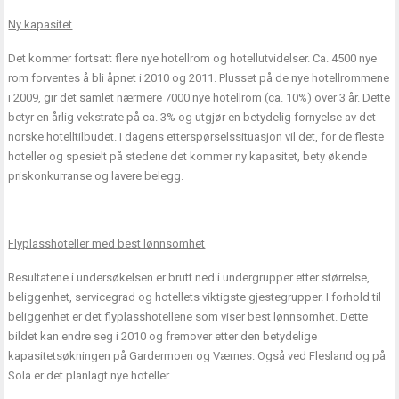
Ny kapasitet
Det kommer fortsatt flere nye hotellrom og hotellutvidelser. Ca. 4500 nye
rom forventes å bli åpnet i 2010 og 2011. Plusset på de nye hotellrommene
i 2009, gir det samlet nærmere 7000 nye hotellrom (ca. 10%) over 3 år. Dette
betyr en årlig vekstrate på ca. 3% og utgjør en betydelig fornyelse av det
norske hotelltilbudet. I dagens etterspørselssituasjon vil det, for de fleste
hoteller og spesielt på stedene det kommer ny kapasitet, bety økende
priskonkurranse og lavere belegg.
Flyplasshoteller med best lønnsomhet
Resultatene i undersøkelsen er brutt ned i undergrupper etter størrelse,
beliggenhet, servicegrad og hotellets viktigste gjestegrupper. I forhold til
beliggenhet er det flyplasshotellene som viser best lønnsomhet. Dette
bildet kan endre seg i 2010 og fremover etter den betydelige
kapasitetsøkningen på Gardermoen og Værnes. Også ved Flesland og på
Sola er det planlagt nye hoteller.