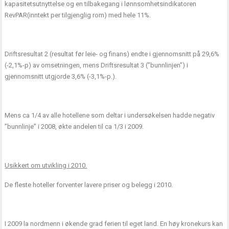
kapasitetsutnyttelse og en tilbakegang i lønnsomhetsindikatoren
RevPAR(inntekt per tilgjenglig rom) med hele 11%.
Driftsresultat 2 (resultat før leie- og finans) endte i gjennomsnitt på 29,6%
(-2,1%-p) av omsetningen, mens Driftsresultat 3 (”bunnlinjen”) i
gjennomsnitt utgjorde 3,6% (-3,1%-p.).
Mens ca 1/4 av alle hotellene som deltar i undersøkelsen hadde negativ
”bunnlinje” i 2008, økte andelen til ca 1/3 i 2009.
Usikkert om utvikling i 2010.
De fleste hoteller forventer lavere priser og belegg i 2010.
I 2009 la nordmenn i økende grad ferien til eget land. En høy kronekurs kan