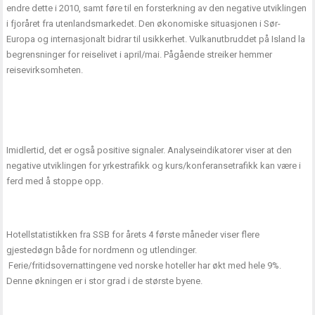
endre dette i 2010, samt føre til en forsterkning av den negative utviklingen
i fjoråret fra utenlandsmarkedet. Den økonomiske situasjonen i Sør-
Europa og internasjonalt bidrar til usikkerhet. Vulkanutbruddet på Island la
begrensninger for reiselivet i april/mai. Pågående streiker hemmer
reisevirksomheten.
Imidlertid, det er også positive signaler. Analyseindikatorer viser at den
negative utviklingen for yrkestrafikk og kurs/konferansetrafikk kan være i
ferd med å stoppe opp.
Hotellstatistikken fra SSB for årets 4 første måneder viser flere
gjestedøgn både for nordmenn og utlendinger.
Ferie/fritidsovernattingene ved norske hoteller har økt med hele 9%.
Denne økningen er i stor grad i de største byene.