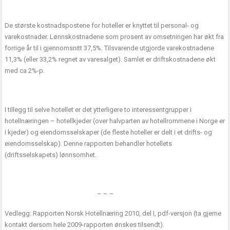
De største kostnadspostene for hoteller er knyttet til personal- og
varekostnader. Lønnskostnadene som prosent av omsetningen har økt fra
forrige år til i gjennomsnitt 37,5%. Tilsvarende utgjorde varekostnadene
11,3% (eller 33,2% regnet av varesalget). Samlet er driftskostnadene økt
med ca 2%-p.
I tillegg til selve hotellet er det ytterligere to interessentgrupper i
hotellnæringen – hotellkjeder (over halvparten av hotellrommene i Norge er
i kjeder) og eiendomsselskaper (de fleste hoteller er delt i et drifts- og
eiendomsselskap). Denne rapporten behandler hotellets
(driftsselskapets) lønnsomhet.
– – –
Vedlegg: Rapporten Norsk Hotellnæring 2010, del I, pdf-versjon (ta gjerne
kontakt dersom hele 2009-rapporten ønskes tilsendt).