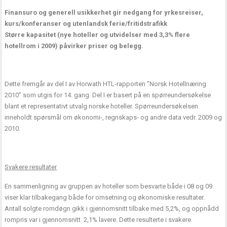
Finansuro og generell usikkerhet gir nedgang for yrkesreiser,
kurs/konferanser og utenlandsk ferie/fritidstrafikk
Større kapasitet (nye hoteller og utvidelser med 3,3% flere
hotellrom i 2009) påvirker priser og belegg.
Dette fremgår av del I av Horwath HTL-rapporten ”Norsk Hotellnæring
2010” som utgis for 14. gang. Del I er basert på en spørreundersøkelse
blant et representativt utvalg norske hoteller. Spørreundersøkelsen
inneholdt spørsmål om økonomi-, regnskaps- og andre data vedr. 2009 og
2010.
Svakere resultater
En sammenligning av gruppen av hoteller som besvarte både i 08 og 09
viser klar tilbakegang både for omsetning og økonomiske resultater.
Antall solgte romdøgn gikk i gjennomsnitt tilbake med 5,2%, og oppnådd
rompris var i gjennomsnitt 2,1% lavere. Dette resulterte i svakere