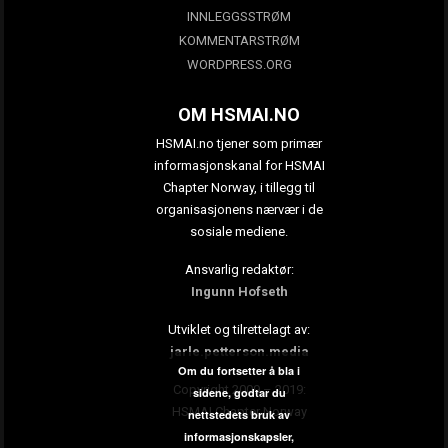
INNLEGGSSTRØM
KOMMENTARSTRØM
WORDPRESS.ORG
OM HSMAI.NO
HSMAI.no tjener som primær
informasjonskanal for HSMAI
Chapter Norway, i tillegg til
organisasjonens nærvær i de
sosiale mediene.
Ansvarlig redaktør:
Ingunn Hofseth
Utviklet og tilrettelagt av:
jarle.petterson.media
Om du fortsetter å bla i
Copyright 2009 – 2019:
sidene, godtar du
HSMAI Chapter Norway
nettstedets bruk av
informasjonskapsler,