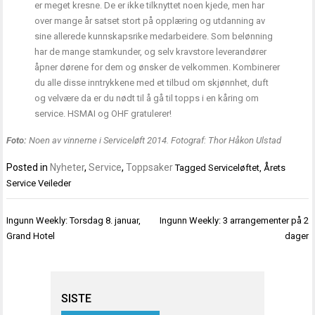
er meget kresne. De er ikke tilknyttet noen kjede, men har
over mange år satset stort på opplæring og utdanning av
sine allerede kunnskapsrike medarbeidere. Som belønning
har de mange stamkunder, og selv kravstore leverandører
åpner dørene for dem og ønsker de velkommen. Kombinerer
du alle disse inntrykkene med et tilbud om skjønnhet, duft
og velvære da er du nødt til å gå til topps i en kåring om
service. HSMAI og OHF gratulerer!
Foto:
Noen av vinnerne i Serviceløft 2014. Fotograf: Thor Håkon Ulstad
Posted in
Nyheter
,
Service
,
Toppsaker
Tagged
Serviceløftet
,
Årets
Service Veileder
Innleggsnavigasjon
Ingunn Weekly: Torsdag 8. januar,
Ingunn Weekly: 3 arrangementer på 2
Grand Hotel
dager
SISTE