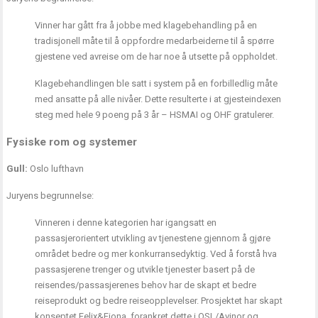
Vinner har gått fra å jobbe med klagebehandling på en
tradisjonell måte til å oppfordre medarbeiderne til å spørre
gjestene ved avreise om de har noe å utsette på oppholdet.
Klagebehandlingen ble satt i system på en forbilledlig måte
med ansatte på alle nivåer. Dette resulterte i at gjesteindexen
steg med hele 9 poeng på 3 år – HSMAI og OHF gratulerer.
Fysiske rom og systemer
Gull:
Oslo lufthavn
Juryens begrunnelse:
Vinneren i denne kategorien har igangsatt en
passasjerorientert utvikling av tjenestene gjennom å gjøre
området bedre og mer konkurransedyktig. Ved å forstå hva
passasjerene trenger og utvikle tjenester basert på de
reisendes/passasjerenes behov har de skapt et bedre
reiseprodukt og bedre reiseopplevelser. Prosjektet har skapt
konseptet Felix&Fiona, forankret dette i OSL/Avinor og