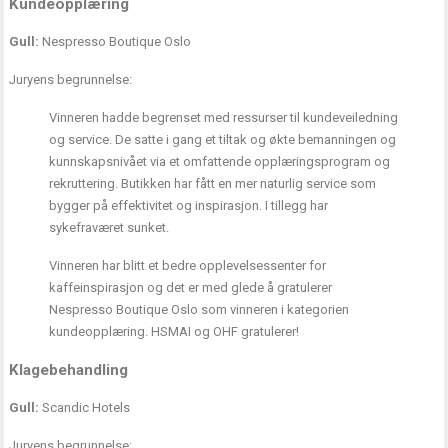
Kundeopplæring
Gull:
Nespresso Boutique Oslo
Juryens begrunnelse:
Vinneren hadde begrenset med ressurser til kundeveiledning
og service. De satte i gang et tiltak og økte bemanningen og
kunnskapsnivået via et omfattende opplæringsprogram og
rekruttering. Butikken har fått en mer naturlig service som
bygger på effektivitet og inspirasjon. I tillegg har
sykefraværet sunket.
Vinneren har blitt et bedre opplevelsessenter for
kaffeinspirasjon og det er med glede å gratulerer
Nespresso Boutique Oslo som vinneren i kategorien
kundeopplæring. HSMAI og OHF gratulerer!
Klagebehandling
Gull:
Scandic Hotels
Juryens begrunnelse: