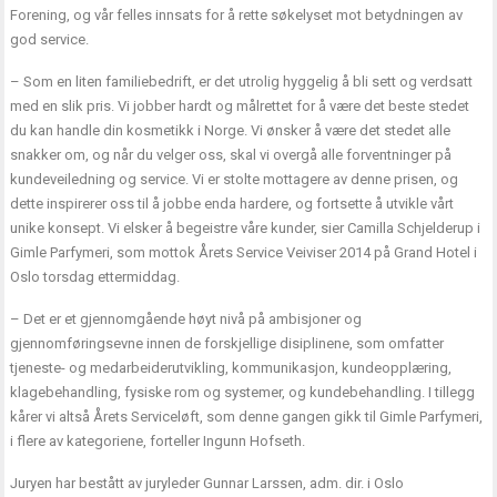
Forening, og vår felles innsats for å rette søkelyset mot betydningen av
god service.
– Som en liten familiebedrift, er det utrolig hyggelig å bli sett og verdsatt
med en slik pris. Vi jobber hardt og målrettet for å være det beste stedet
du kan handle din kosmetikk i Norge. Vi ønsker å være det stedet alle
snakker om, og når du velger oss, skal vi overgå alle forventninger på
kundeveiledning og service. Vi er stolte mottagere av denne prisen, og
dette inspirerer oss til å jobbe enda hardere, og fortsette å utvikle vårt
unike konsept. Vi elsker å begeistre våre kunder, sier Camilla Schjelderup i
Gimle Parfymeri, som mottok Årets Service Veiviser 2014 på Grand Hotel i
Oslo torsdag ettermiddag.
– Det er et gjennomgående høyt nivå på ambisjoner og
gjennomføringsevne innen de forskjellige disiplinene, som omfatter
tjeneste- og medarbeiderutvikling, kommunikasjon, kundeopplæring,
klagebehandling, fysiske rom og systemer, og kundebehandling. I tillegg
kårer vi altså Årets Serviceløft, som denne gangen gikk til Gimle Parfymeri,
i flere av kategoriene, forteller Ingunn Hofseth.
Juryen har bestått av juryleder Gunnar Larssen, adm. dir. i Oslo