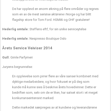
De har opplevd en enorm økning på flere områder og regnes
som en av de mest seriøse aktørene i Norge og har blitt
flagship store for Tom Ford. HSMAI og OHF gratulerer!
Hederlig omtale:
Steffens eftf, for sin unike serviceytelse
Hederlig omtale:
Nespresso Boutique Oslo
Årets Service Veiviser 2014
Gull:
Gimle Parfymeri
Juryens begrunnelse:
En opplevelse som pirrer flere av våre sanser kombinert med
dyktige medarbeidere, og hvor fokuset er på deg som
kunde må kunne sies å beskrive årets hovedvinner. Dette er
bedriften som, selv om de er liten, har satset stort i et meget
konkurranseintensivt marked.
Dette markedet særpreges av at kundene og leverandørene