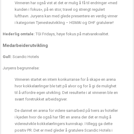
Vinneren har også vist at det er mulig å få til endringer «med
kunden i fokus», på en stor, travel og strengt regulert
lufthavn. Juryens kan med glede presentere en verdig vinner
i kategorien Tjenesteutvikling – HSMAI og OHF gratulerer!
Hederlig omtale:
TGI Fridays, høye fokus på matvarekvalitet.
Medarbeiderutvikling
Gull:
Scandic Hotels
Juryens begrunnelse:
Vinneren startet en intern konkurranse for å skape en arena
hvor kokkelærlinger ble tatt på alvor og for å gi de mulighet
til å utfordre egen utvikling. Det resulterte i at vinneren ble en
svært foretrukket arbeidsgiver.
De dannet en arena for videre samarbeid på tvers av hoteller
i kjeden hvor de også har fått en arena der det er mulig å
videreutvikle kokkelærlingers kunnskap. I tillegg ga dette
positiv PR. Det er med gleder å gratulere Scandic Hotels i