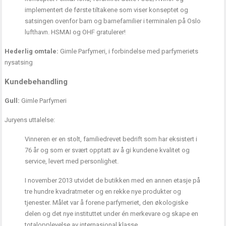
implementert de første tiltakene som viser konseptet og
satsingen ovenfor barn og barnefamilier i terminalen på Oslo
lufthavn. HSMAI og OHF gratulerer!
Hederlig omtale:
Gimle Parfymeri, i forbindelse med parfymeriets
nysatsing
Kundebehandling
Gull:
Gimle Parfymeri
Juryens uttalelse:
Vinneren er en stolt, familiedrevet bedrift som har eksistert i
76 år og som er svært opptatt av å gi kundene kvalitet og
service, levert med personlighet.
I november 2013 utvidet de butikken med en annen etasje på
tre hundre kvadratmeter og en rekke nye produkter og
tjenester. Målet var å forene parfymeriet, den økologiske
delen og det nye instituttet under én merkevare og skape en
totalopplevelse av internasjonal klasse.