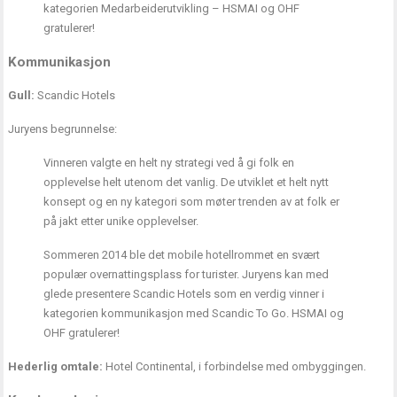
kategorien Medarbeiderutvikling – HSMAI og OHF
gratulerer!
Kommunikasjon
Gull:
Scandic Hotels
Juryens begrunnelse:
Vinneren valgte en helt ny strategi ved å gi folk en
opplevelse helt utenom det vanlig. De utviklet et helt nytt
konsept og en ny kategori som møter trenden av at folk er
på jakt etter unike opplevelser.
Sommeren 2014 ble det mobile hotellrommet en svært
populær overnattingsplass for turister. Juryens kan med
glede presentere Scandic Hotels som en verdig vinner i
kategorien kommunikasjon med Scandic To Go. HSMAI og
OHF gratulerer!
Hederlig omtale:
Hotel Continental, i forbindelse med ombyggingen.