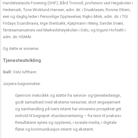
Handelsstands Forening (OHF), Bård Tronvoll, professor ved Høgskolen i
Hedemark, Tone Wicklund-Hansen, adm. dir. i Drueklasen, Ronnie Ottem,
eier og daglig leder i Personlige Opplevelser, Rajko Mink, adm. dir. i TGI
Fridays Scandinavia, Inge Stenbakk, Kjøpmann i Meny, Sander Sværi,
førsteamanuensis ved Markedshøyskolen i Oslo, og Ingunn Hofseth i
adm. dir. HSMAI.
Og dette er vinnerne:
Tjenesteutvikling
Gull:
Oslo lufthavn
Juryens begrunnelse:
Gjennom metodikk og støtte fra service- og tjenestedesign,
godt samarbeid med eksterne ressurser, stort engasjement
og samhandling på tvers internt har vinnerens prosjektet gitt
innhold til begrepet «Kundeorientering – fra teori til praksis».
Resultatene synes og oppleves, i sosiale media, i digitale
flater og kommunikasjon internt og eksternt.