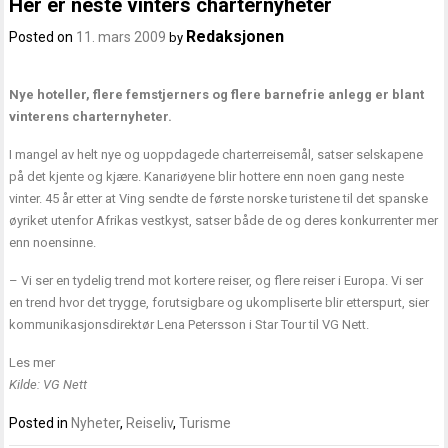
Her er neste vinters charternyheter
Redaksjonen
Posted on
11. mars 2009
by
Nye hoteller, flere femstjerners og flere barnefrie anlegg er blant
vinterens charternyheter.
I mangel av helt nye og uoppdagede charterreisemål, satser selskapene
på det kjente og kjære. Kanariøyene blir hottere enn noen gang neste
vinter. 45 år etter at Ving sendte de første norske turistene til det spanske
øyriket utenfor Afrikas vestkyst, satser både de og deres konkurrenter mer
enn noensinne.
– Vi ser en tydelig trend mot kortere reiser, og flere reiser i Europa. Vi ser
en trend hvor det trygge, forutsigbare og ukompliserte blir etterspurt, sier
kommunikasjonsdirektør Lena Petersson i Star Tour til VG Nett.
Les mer
Kilde: VG Nett
Posted in
Nyheter
,
Reiseliv
,
Turisme