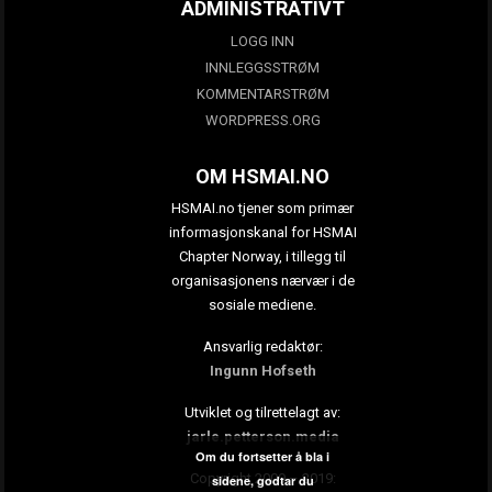
ADMINISTRATIVT
LOGG INN
INNLEGGSSTRØM
KOMMENTARSTRØM
WORDPRESS.ORG
OM HSMAI.NO
HSMAI.no tjener som primær
informasjonskanal for HSMAI
Chapter Norway, i tillegg til
organisasjonens nærvær i de
sosiale mediene.
Ansvarlig redaktør:
Ingunn Hofseth
Utviklet og tilrettelagt av:
jarle.petterson.media
Om du fortsetter å bla i
Copyright 2009 – 2019:
sidene, godtar du