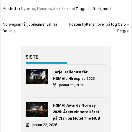
Posted in
Nyheter
,
Reiseliv
,
Samferdsel
Tagged
luftfart
,
mobil
Innleggsnavigasjon
Norwegian får jubileumsflyet fra
Posten flytter alt over på tog Oslo –
Boeing
Bergen
SISTE
Tarje Hellebust får
HSMAIs Ærespris 2025
januar 22, 2026
HSMAI Awards Norway
2025: Årets vinnere kåret
på Clarion Hotel The HUB
januar 22, 2026