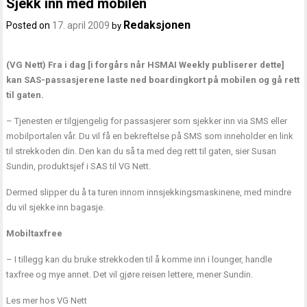
Sjekk inn med mobilen
Redaksjonen
Posted on
17. april 2009
by
(VG Nett) Fra i dag [i forgårs når HSMAI Weekly publiserer dette]
kan SAS-passasjerene laste ned boardingkort på mobilen og gå rett
til gaten.
– Tjenesten er tilgjengelig for passasjerer som sjekker inn via SMS eller
mobilportalen vår. Du vil få en bekreftelse på SMS som inneholder en link
til strekkoden din. Den kan du så ta med deg rett til gaten, sier Susan
Sundin, produktsjef i SAS til VG Nett.
Dermed slipper du å ta turen innom innsjekkingsmaskinene, med mindre
du vil sjekke inn bagasje.
Mobiltaxfree
– I tillegg kan du bruke strekkoden til å komme inn i lounger, handle
taxfree og mye annet. Det vil gjøre reisen lettere, mener Sundin.
Les mer hos VG Nett