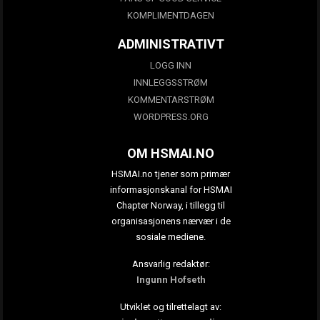
KOMPLIMENTDAGEN
ADMINISTRATIVT
LOGG INN
INNLEGGSSTRØM
KOMMENTARSTRØM
WORDPRESS.ORG
OM HSMAI.NO
HSMAI.no tjener som primær
informasjonskanal for HSMAI
Chapter Norway, i tillegg til
organisasjonens nærvær i de
sosiale mediene.
Ansvarlig redaktør:
Ingunn Hofseth
Utviklet og tilrettelagt av: