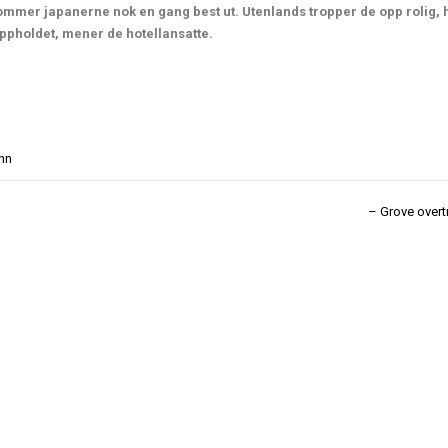
ommer japanerne nok en gang best ut. Utenlands tropper de opp rolig, h
oppholdet, mener de hotellansatte.
nn
– Grove overt