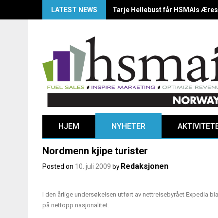
LATEST NEWS
HSMAI Awards Norway 2025: Årets
HJEM
NYHETER
AKTIVITET
Nordmenn kjipe turister
Redaksjonen
Posted on
10. juli 2009
by
I den årlige undersøkelsen utført av nettreisebyrået Expedia bla
på nettopp nasjonalitet.