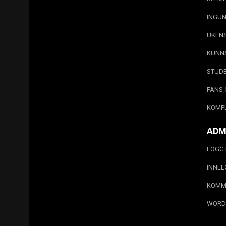
INGUN
UKEN
KUNN
STUD
FANS 
KOMP
ADM
LOGG 
INNL
KOMM
WORD