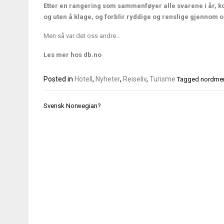
Etter en rangering som sammenføyer alle svarene i år, k
og uten å klage, og forblir ryddige og renslige gjennom 
Men så var det oss andre…
Les mer hos
db.no
Posted in
Hotell
,
Nyheter
,
Reiseliv
,
Turisme
Tagged
nordme
Innleggsnavigasjon
Svensk Norwegian?