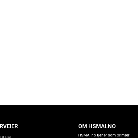
RVEIER
OM HSMAI.NO
HSMAI.no tjener som primær
EDLEM