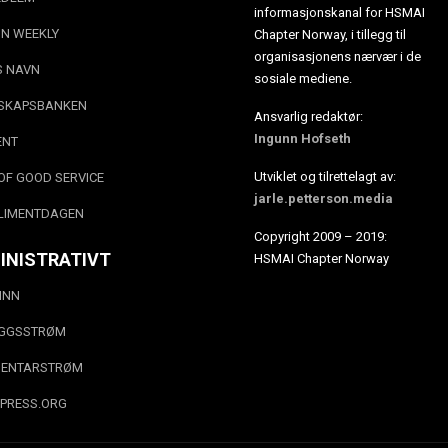
informasjonskanal for HSMAI
N WEEKLY
Chapter Norway, i tillegg til
organisasjonens nærvær i de
S NAVN
sosiale mediene.
SKAPSBANKEN
Ansvarlig redaktør:
Ingunn Hofseth
ENT
Utviklet og tilrettelagt av:
OF GOOD SERVICE
jarle.petterson.media
LIMENTDAGEN
Copyright 2009 – 2019:
INISTRATIVT
HSMAI Chapter Norway
INN
EGGSSTRØM
ENTARSTRØM
PRESS.ORG