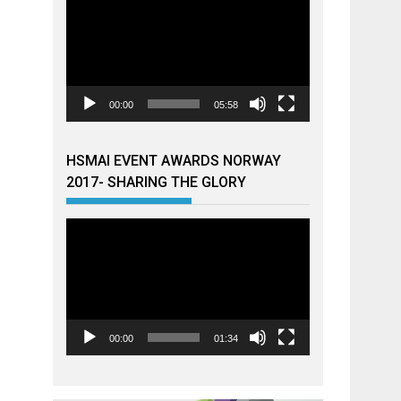
00:00
05:58
HSMAI EVENT AWARDS NORWAY
2017- SHARING THE GLORY
Videoavspiller
00:00
01:34