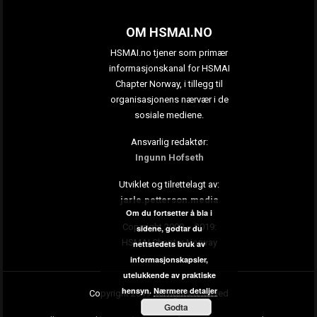
OM HSMAI.NO
HSMAI.no tjener som primær
informasjonskanal for HSMAI
Chapter Norway, i tillegg til
organisasjonens nærvær i de
sosiale mediene.
Ansvarlig redaktør:
Ingunn Hofseth
Utviklet og tilrettelagt av:
jarle.petterson.media
Om du fortsetter å bla i
Copyright 2009 – 2019:
sidene, godtar du
HSMAI Chapter Norway
nettstedets bruk av
informasjonskapsler,
utelukkende av praktiske
hensyn.
Nærmere detaljer
Copyright 2019. All rights reserved
Godta