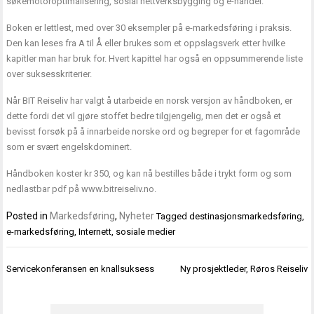
søkemotoroptimalisering, sosial nettverksbygging og e-handel.
Boken er lettlest, med over 30 eksempler på e-markedsføring i praksis.
Den kan leses fra A til Å eller brukes som et oppslagsverk etter hvilke
kapitler man har bruk for. Hvert kapittel har også en oppsummerende liste
over suksesskriterier.
Når BIT Reiseliv har valgt å utarbeide en norsk versjon av håndboken, er
dette fordi det vil gjøre stoffet bedre tilgjengelig, men det er også et
bevisst forsøk på å innarbeide norske ord og begreper for et fagområde
som er svært engelskdominert.
Håndboken koster kr 350, og kan nå bestilles både i trykt form og som
nedlastbar pdf på
www.bitreiseliv.no
.
Posted in
Markedsføring
,
Nyheter
Tagged
destinasjonsmarkedsføring
,
e-markedsføring
,
Internett
,
sosiale medier
Innleggsnavigasjon
Servicekonferansen en knallsuksess
Ny prosjektleder, Røros Reiseliv