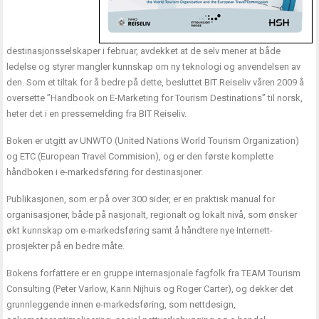
destinasjonsselskaper i februar, avdekket at de selv mener at både
ledelse og styrer mangler kunnskap om ny teknologi og anvendelsen av
den. Som et tiltak for å bedre på dette, besluttet BIT Reiseliv våren 2009 å
oversette ”Handbook on E-Marketing for Tourism Destinations” til norsk,
heter det i en pressemelding fra BIT Reiseliv.
Boken er utgitt av UNWTO (United Nations World Tourism Organization)
og ETC (European Travel Commision), og er den første komplette
håndboken i e-markedsføring for destinasjoner.
Publikasjonen, som er på over 300 sider, er en praktisk manual for
organisasjoner, både på nasjonalt, regionalt og lokalt nivå, som ønsker
økt kunnskap om e-markedsføring samt å håndtere nye Internett-
prosjekter på en bedre måte.
Bokens forfattere er en gruppe internasjonale fagfolk fra TEAM Tourism
Consulting (Peter Varlow, Karin Nijhuis og Roger Carter), og dekker det
grunnleggende innen e-markedsføring, som nettdesign,