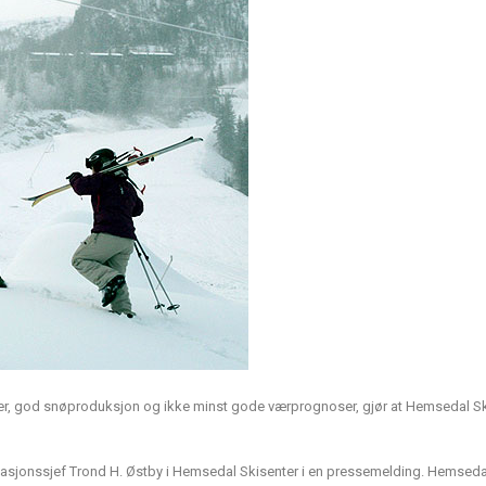
r, god snøproduksjon og ikke minst gode værprognoser, gjør at Hemsedal Sk
stinasjonssjef Trond H. Østby i Hemsedal Skisenter i en pressemelding. Hemseda