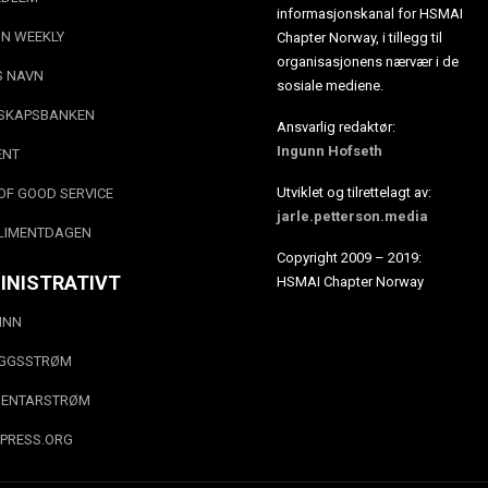
informasjonskanal for HSMAI
N WEEKLY
Chapter Norway, i tillegg til
organisasjonens nærvær i de
S NAVN
sosiale mediene.
SKAPSBANKEN
Ansvarlig redaktør:
Ingunn Hofseth
ENT
Utviklet og tilrettelagt av:
OF GOOD SERVICE
jarle.petterson.media
LIMENTDAGEN
Copyright 2009 – 2019:
INISTRATIVT
HSMAI Chapter Norway
INN
EGGSSTRØM
ENTARSTRØM
PRESS.ORG