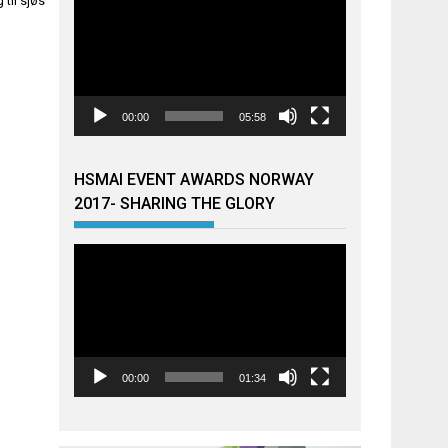
 til sjøs
00:00
05:58
HSMAI EVENT AWARDS NORWAY
2017- SHARING THE GLORY
Videoavspiller
00:00
01:34