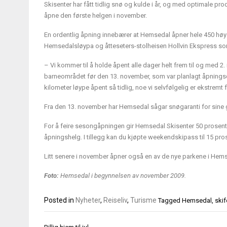
Skisenter har fått tidlig snø og kulde i år, og med optimale p
åpne den første helgen i november.
En ordentlig åpning innebærer at Hemsedal åpner hele 450 høy
Hemsedalsløypa og åtteseters-stolheisen Hollvin Ekspress so
– Vi kommer til å holde åpent alle dager helt frem til og med
barneområdet før den 13. november, som var planlagt åpningsd
kilometer løype åpent så tidlig, noe vi selvfølgelig er ekstremt
Fra den 13. november har Hemsedal sågar snøgaranti for sine g
For å feire sesongåpningen gir Hemsedal Skisenter 50 prosent r
åpningshelg. I tillegg kan du kjøpte weekendskipass til 15 pro
Litt senere i november åpner også en av de nye parkene i Hemse
Foto:
Hemsedal i begynnelsen av november 2009.
Posted in
Nyheter
,
Reiseliv
,
Turisme
Tagged
Hemsedal
,
skif