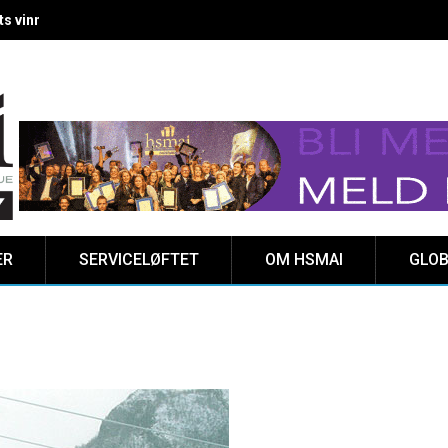
 vinnere kåret på Clarion Hotel The HUB
ER
SERVICELØFTET
OM HSMAI
GLOB