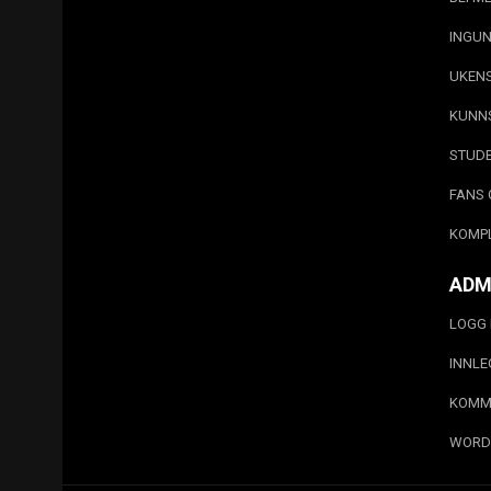
INGUN
UKEN
KUNN
STUD
FANS 
KOMP
ADM
LOGG 
INNL
KOMM
WORD