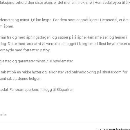
roduksjonsforhold den siste uken, er det mer enn nok snø i Hemsedalløypa til å
demeter og minst 1,8 km løype. For dem som er godt kjent i Hemsedal, er det
m åpner.
 2. mai fra og med åpningsdagen, og satser på å åpne Hamarheisen og heiser i
ag. Dette medfører at vi vil være det anlegget i Norge med flest høydemeter 
 fornøyde med fortsetter Østby.
jester, og garanterer minst 710 høydemeter.
abatt på en rekke hytter og leiligheter ved onlinebooking på skistar.com for
sent rabatt denne helgen.
dal, Panoramaparken, i tillegg til Blåparken.
erie