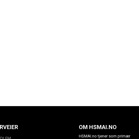
RVEIER
OM HSMAI.NO
HSMAI.no tjener som primær
EDLEM