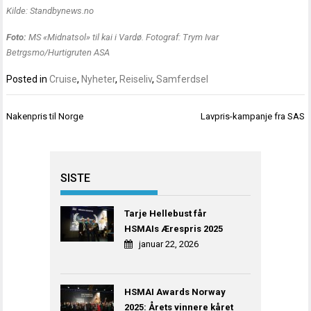
Kilde: Standbynews.no
Foto:
MS «Midnatsol» til kai i Vardø. Fotograf: Trym Ivar
Betrgsmo/Hurtigruten ASA
Posted in
Cruise
,
Nyheter
,
Reiseliv
,
Samferdsel
Innleggsnavigasjon
Nakenpris til Norge
Lavpris-kampanje fra SAS
SISTE
Tarje Hellebust får
HSMAIs Ærespris 2025
januar 22, 2026
HSMAI Awards Norway
2025: Årets vinnere kåret