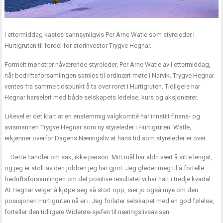
I ettermiddag kastes sannsynligvis Per Arne Watle som styreleder i
Hurtigruten til fordel for storinvestor Trygve Hegnar.
Formelt mønstrer nåværende styreleder, Per Arne Watle av i ettermiddag,
når bedriftsforsamlingen samles til ordinært møte i Narvik. Trygve Hegnar
ventes fra samme tidspunkt å ta over roret i Hurtigruten. Tidligere har
Hegnar harselert med både selskapets ledelse, kurs og aksjonærer.
Likevel er det klart at en enstemmig valgkomité har innstilt finans- og
avismannen Trygve Hegnar som ny styreleder i Hurtigruten. Watle,
erkjenner overfor Dagens Næringsliv at hans tid som styreleder er over.
– Dette handler om sak, ikke person. Mitt mål har aldri vært å sitte lengst,
og jeg er stolt av den jobben jeg har gjort. Jeg gleder meg til å fortelle
bedriftsforsamlingen om det positive resultatet vi har hatt i tredje kvartal.
At Hegnar velger å kjøpe seg så stort opp, sier jo også mye om den
posisjonen Hurtigruten nå er i. Jeg forlater selskapet med en god følelse,
forteller den tidligere Widerøe-sjefen til næringslivsavisen.