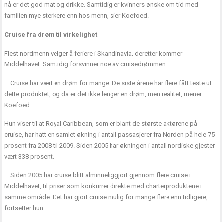
nå er det god mat og drikke. Samtidig er kvinners ønske om tid med
familien mye sterkere enn hos menn, sier Koefoed.
Cruise fra drøm til virkelighet
Flest nordmenn velger å feriere i Skandinavia, deretter kommer
Middelhavet. Samtidig forsvinner noe av cruisedrømmen.
– Cruise har vært en drøm for mange. De siste årene har flere fått teste ut
dette produktet, og da er det ikke lenger en drøm, men realitet, mener
Koefoed.
Hun viser til at Royal Caribbean, som er blant de største aktørene på
cruise, har hatt en samlet økning i antall passasjerer fra Norden på hele 75
prosent fra 2008 til 2009. Siden 2005 har økningen i antall nordiske gjester
vært 338 prosent.
– Siden 2005 har cruise blitt alminneliggjort gjennom flere cruise i
Middelhavet, til priser som konkurrer direkte med charterproduktene i
samme område. Det har gjort cruise mulig for mange flere enn tidligere,
fortsetter hun.