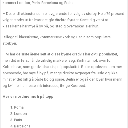
kommer London, Paris, Barcelona og Praha.
– Det er direkteruter som er avgjørende for valg av storby. Hele 76 prosent
velger storby ut fra hvor det går direkte flyruter. Samtidig vet vi at
klassikerne har mye å by på, og stadig overrasker, sier hun.
I tillegg til klassikerne, kommer New York og Berlin som populære
storbyer.
– Vi har de siste årene sett at disse byene gradvis har økt i popularitet,
men det er først i år de virkelig markerer seg. Berlin tar nok over for
København, som gradvis har stupt i popularitet. Berlin oppleves som mer
spennende, har mye å by på, mange direkte avganger fra Oslo og ikke
minst er det billig å både bo og spise. Berlin er også den byen hvor menn
og kvinner har nesten lik interesse, ifølge Koefoed.
Her er nordmenns ti på topp:
Roma
London
Paris
Barcelona