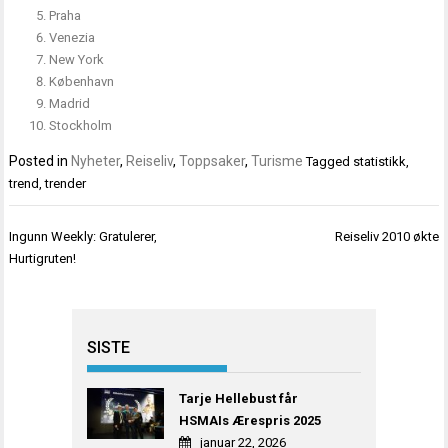
Praha
Venezia
New York
København
Madrid
Stockholm
Posted in
Nyheter
,
Reiseliv
,
Toppsaker
,
Turisme
Tagged
statistikk
,
trend
,
trender
Innleggsnavigasjon
Ingunn Weekly: Gratulerer,
Reiseliv 2010 økte
Hurtigruten!
SISTE
Tarje Hellebust får
HSMAIs Ærespris 2025
januar 22, 2026