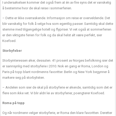
I undersøkelsen kommer det også frem at én av fire syns det er vanskelig
å bestemme hvor de skal reise i sommerferien.
– Dette er ikke overraskende. Informasjon om reise er overveldende. Det
blir vanskelig for folk å velge hva som egentlig passer. Samtidig skal dette
stemme med tilgjengelige hotell og flypriser. Vi vet også at sommerferien
er den viktigste ferien for folk og da skal helst alt være perfekt, sier
Koefoed.
Storbyfeber
Storbyinteressen øker, dessuten. 41 prosent av Norges befolkning sier det
er sannsynlig med storbyferie i 2010. Nok en gang er Roma, London og
Paris på topp blant nordmenns favoritter. Berlin og New York begynner å
markere seg på storbylisten.
– Andelen som sier de skal på storbyferie er økende, samtidig som det er
flere som ikke vet. Vi blir aldri lei av storbyferier, poengterer Koefoed.
Roma på topp
Og når nordmenn velger storbyferie, er Roma den klare favoritten. Deretter