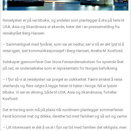
Reiselysten er på vei tilbake, og andelen som planlegger å dra på ferie til
USA, Asia og Skandinavia er økende, heter det i en pressemelding fra
reisebyrået Berg-Hansen.
– Sammenlignet med fjoråret, som var en nedtur, ser vi nå en økt lyst til å
reise igjen, sier kommunikasjonssjef i Berg-Hansen, Anette M. Koefoed.
Selskapet gjennomfører Den Store Ferieundersøkelsen for syvende året
på rad, en undersøkelse som er representativ for Norges befolkning.
– I fjor så vi at reiselysten var preget av usikkerhet. Færre ønsket å reise
utenlands og flere valgte å legge ferien til hytter i Norge. Nå er lysten
tilbake. Vi ser en økning, både til USA, Asia og Skandinavia, forteller
Koefoed.
Det er tre ting som må på plass når nordmenn planlegger sommerferien.
Først kommer mat og drikke, deretter tid med familien og så sol og varme.
– Litt interessant er det å se at i fjor var tid med familien det viktigste, men