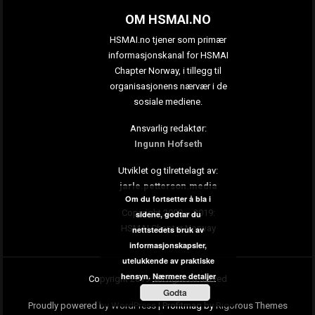
OM HSMAI.NO
HSMAI.no tjener som primær
informasjonskanal for HSMAI
Chapter Norway, i tillegg til
organisasjonens nærvær i de
sosiale mediene.
Ansvarlig redaktør:
Ingunn Hofseth
Utviklet og tilrettelagt av:
jarle.petterson.media
Om du fortsetter å bla i
Copyright 2009 – 2019:
sidene, godtar du
HSMAI Chapter Norway
nettstedets bruk av
informasjonskapsler,
utelukkende av praktiske
hensyn.
Nærmere detaljer
Copyright 2019. All rights reserved
Godta
Proudly powered by WordPress
|
Profitmag by
Rigorous Themes