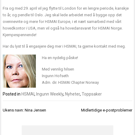
Fra og med 29. april vil jeg flytte til London for en lengre periode, kanskje
to år, og pendle til Oslo. Jeg skal lede arbeidet med å bygge opp det
ovennevnte og mere for HSMAI Europe, i et nært samarbeid med vårt
hovedkontor i USA, men vil også ha hovedansvaret for HSMAI Norge.
Kjempespennende!
Har du lyst til å engasjere deg mer i HSMAI, ta gjerne kontakt med meg.
Ha en nydelig påske!
Med vennlig hilsen
Ingunn Hofseth
Adm. dir. HSMAI Chapter Norway
Posted in
HSMAI
,
Ingunn Weekly
,
Nyheter
,
Toppsaker
Innleggsnavigasjon
Ukens navn: Nina Jensen
Midlertidige e-postproblemer