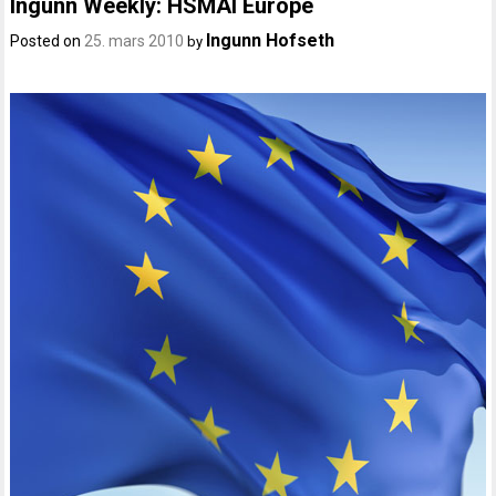
Ingunn Weekly: HSMAI Europe
Ingunn Hofseth
Posted on
25. mars 2010
by