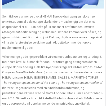
Som tidligere annonsert, skal HSMAI Europe dra i gang en rekke nye
aktiviteter, som alle de europeiske landene – uavhengig om det er et
chapter der eller ei – kan delta på. Blant annet omfatter det
Revenue
Management
-sertifisering og webinarer. Datoene kommer over påske, og
gjennomføringen blir i mai og juni. Det nye, digitale europeiske magasinet
vil ha sin første utgivelse ultimo april. Alt dette kommer de norske
medlemmene til gode!
Vi har mange gode hjelpere blant våre samarbeidspartnere, og torsdag 5.
mai neste år vil bli historisk for oss. For første gang arrangeres det en
europeisk prisutdeling. Hele fire nye priser i regi av HSMAI Europe;
HSMAI
European TravelMarketer Award
, som blir noenlunde tilsvarende de norske
HSMAI-prisene, HSMAI EUROPE NAMES, SALES & MARKETING TOP 25,
The Young European Leader of the Year
og
The Young European Hotelier of
the Year
. Dagen innledes med en rundebordskonferanse, og
prisutdelingene vil finne sted på flotte London Hilton i Park Lane torsdag 5.
mai 2011.
Så sett av tiden til å delta!
Både for de norske HSMAI-prisene
og de europeiske vil dere kunne sende inn prisbidragene digitalt.