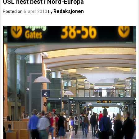
OSL nest best i Nord-Europa
Redaksjonen
Posted on
6. april 2010
by