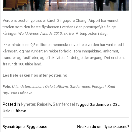
Verdens beste flyplass er kåret: Singapore Changi Airport har vunnet
tittelen som den beste flyplassen i verden i den prestisjefylte årlige
kåringen
World Airport Awards 2010
, skriver Aftenposten i dag.
Ikke mindre enn 9,8 millioner mennesker over hele verden har vært med i
kåringen, og har vurdert en rekke forhold, som innsjekking, ankomst,
transfer og fasiliteter, og effektivitet når det gjelder avgang. Det er stemt
fra rundt 100 ulike land.
Les hele saken hos
aftenposten.no
Foto:
Utlandsterminalen i Oslo Lufthavn, Gardermoen. Fotograf: Knut
Bry/Oslo Lufthavn
Posted in
Nyheter
,
Reiseliv
,
Samferdsel
Tagged
Gardermoen
,
OSL
,
Oslo Lufthavn
Innleggsnavigasjon
Ryanair åpner Rygge-base
Hva kan du om flyselskapene?