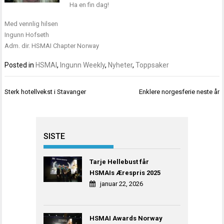
Ha en fin dag!
Med vennlig hilsen
Ingunn Hofseth
Adm. dir. HSMAI Chapter Norway
Posted in
HSMAI
,
Ingunn Weekly
,
Nyheter
,
Toppsaker
Innleggsnavigasjon
Sterk hotellvekst i Stavanger
Enklere norgesferie neste år
SISTE
Tarje Hellebust får
HSMAIs Ærespris 2025
januar 22, 2026
HSMAI Awards Norway