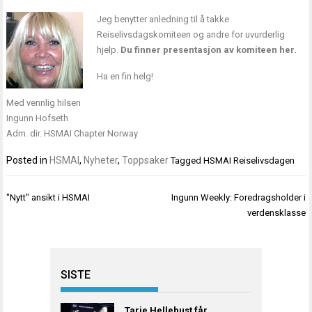
Jeg benytter anledning til å takke
Reiselivsdagskomiteen og andre for uvurderlig
hjelp.
Du finner presentasjon av komiteen
her
.
Ha en fin helg!
Med vennlig hilsen
Ingunn Hofseth
Adm. dir. HSMAI Chapter Norway
Posted in
HSMAI
,
Nyheter
,
Toppsaker
Tagged
HSMAI Reiselivsdagen
Innleggsnavigasjon
"Nytt" ansikt i HSMAI
Ingunn Weekly: Foredragsholder i
verdensklasse
SISTE
Tarje Hellebust får