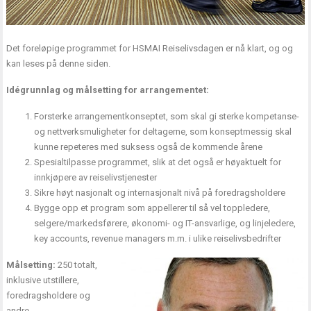
Det foreløpige programmet for HSMAI Reiselivsdagen er nå klart, og og
kan leses på
denne siden
.
Idégrunnlag og målsetting for arrangementet:
Forsterke arrangementkonseptet, som skal gi sterke kompetanse-
og nettverksmuligheter for deltagerne, som konseptmessig skal
kunne repeteres med suksess også de kommende årene
Spesialtilpasse programmet, slik at det også er høyaktuelt for
innkjøpere av reiselivstjenester
Sikre høyt nasjonalt og internasjonalt nivå på foredragsholdere
Bygge opp et program som appellerer til så vel toppledere,
selgere/markedsførere, økonomi- og IT-ansvarlige, og linjeledere,
key accounts, revenue managers m.m. i ulike reiselivsbedrifter
Målsetting:
250 totalt,
inklusive utstillere,
foredragsholdere og
andre.