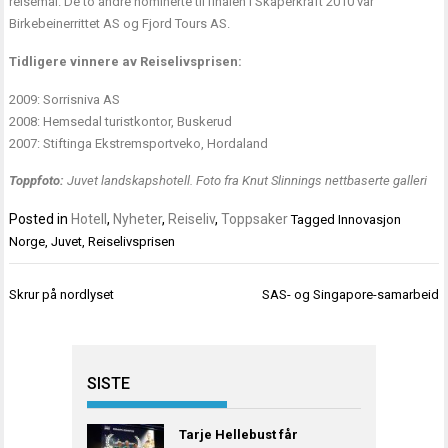
reisemål. De to andre nominerte til finalen i Skaperkraft 2010 var
Birkebeinerrittet AS og Fjord Tours AS.
Tidligere vinnere av Reiselivsprisen:
2009: Sorrisniva AS
2008: Hemsedal turistkontor, Buskerud
2007: Stiftinga Ekstremsportveko, Hordaland
Toppfoto:
Juvet landskapshotell. Foto fra Knut Slinnings nettbaserte galleri
Posted in
Hotell
,
Nyheter
,
Reiseliv
,
Toppsaker
Tagged
Innovasjon
Norge
,
Juvet
,
Reiselivsprisen
Innleggsnavigasjon
Skrur på nordlyset
SAS- og Singapore-samarbeid
SISTE
Tarje Hellebust får