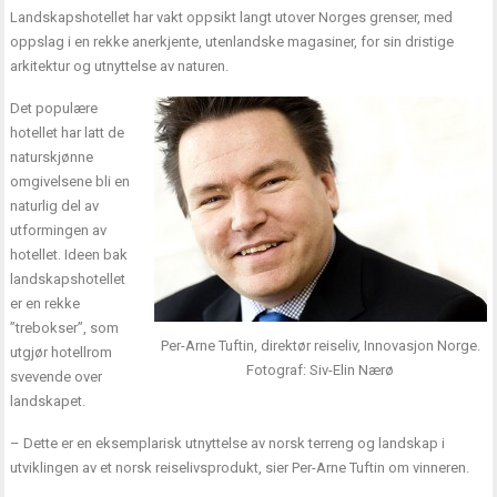
Landskapshotellet har vakt oppsikt langt utover Norges grenser, med
oppslag i en rekke anerkjente, utenlandske magasiner, for sin dristige
arkitektur og utnyttelse av naturen.
Det populære
hotellet har latt de
naturskjønne
omgivelsene bli en
naturlig del av
utformingen av
hotellet. Ideen bak
landskapshotellet
er en rekke
”trebokser”, som
Per-Arne Tuftin, direktør reiseliv, Innovasjon Norge.
utgjør hotellrom
Fotograf: Siv-Elin Nærø
svevende over
landskapet.
– Dette er en eksemplarisk utnyttelse av norsk terreng og landskap i
utviklingen av et norsk reiselivsprodukt, sier Per-Arne Tuftin om vinneren.