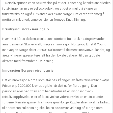
– Reiselivsprisen er en bekreftelse på at det lønner seg å tenke annerledes
i utviklingen av nye reiselivsprodukt, og at det er mulig å skape en
turistattraksjon også i utkanten av Utkant-Norge. Det er stort for meg å
motta en slik anerkjennelse, sier en fornøyd Knut Slinning.
Prisdryss til norsk næringsliv
Hver høst kåres de beste suksesshistoriene fra norsk næringsliv under
arrangementet Skaperkraft, i regi av Innovasjon Norge og Ernst & Young.
Innovasjon Norge deler ut 800.000 kroner til de mest innovative i landet, og
årets vinnere representerer alt fra den lokale bakeren til den globale
aktøren med fremtidens TV løsning.
Innovasjon Norges reiselivspris
Det er Innovasjon Norge som står bak kåringen av årets reiselivsinnovatør.
Prisen er på 200.000 kroner, og ble i år delt ut for fjerde gang. Den
personen eller bedriften som har introdusert en ny og innovativ
reiselivsopplevelse eller på best vis har videreutviklet en eksisterende,
fortjener Reiselivsprisen fra Innovasjon Norge. Opplevelsen skal ha bidratt
til bedriftens suksess og skal ha en positiv innvirkning på Norge som