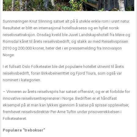
Sunnmøringen Knut Slinning satset alt på å utvikle enkle rom i urørt natur.
Resultatet er blitt en internasjonal hotellsuksess og en hyllet norsk
reiselivsattraksjon. Onsdag kveld ble Juvet Landskapshotell fra Møre og
Romsdal kåret til årets reiselivsbedrift, og stakk av med Reiselivsprisen
2010 og 200.000 kroner, heter det i en pressemelding fra Innovasjon
Norge.
I et fullsatt Oslo Folketeater ble det populære hotellet utnevnt til årets
reiselivsbedrift, foran Birkebeinerrittet og Fjord Tours, som også var
nominert i kategorien.
– Vinneren av årets reiselivspris har satset offensivt, og er et forbilde for
innovative reiselivsentreprenører i Norge. Bedriften er et håndfast
eksempel på at man kan lykkes gjennom å satse på spisse opplevelser,
fremhevet reiselivsdirektør Per-Arne Tuftin under prisoverrekkelsen i
Folketeateret.
Populære ”trebokser”