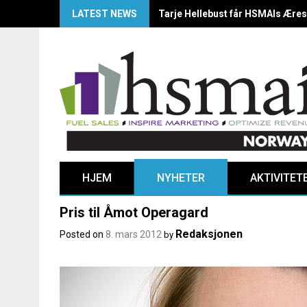
LATEST NEWS
HSMAI Awards Norway 2025: Årets
HJEM
NYHETER
AKTIVITET
Pris til Åmot Operagard
Redaksjonen
Posted on
8. mars 2012
by