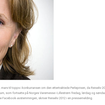
mars til topps i konkurransen om den ettertraktede Perleprisen, da Reiseliv 2
rum, som fortsatte på Norges Varemesse i Lillestrøm fredag, lørdag og sønd
pne Facebook-avstemmingen, skriver Reiseliv 2012 i en pressemelding.