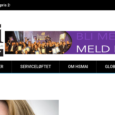
 vinnere kåret på Clarion Hotel The HUB
ER
SERVICELØFTET
OM HSMAI
GLOB