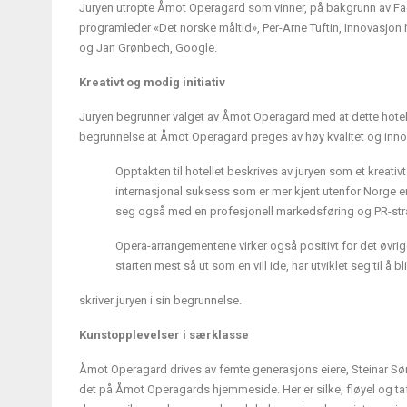
Juryen utropte Åmot Operagard som vinner, på bakgrunn av Fac
programleder «Det norske måltid», Per-Arne Tuftin, Innovasjon 
og Jan Grønbech, Google.
Kreativt og modig initiativ
Juryen begrunner valget av Åmot Operagard med at dette hotellet
begrunnelse at Åmot Operagard preges av høy kvalitet og inn
Opptakten til hotellet beskrives av juryen som et kreativt
internasjonal suksess som er mer kjent utenfor Norge en
seg også med en profesjonell markedsføring og PR-stra
Opera-arrangementene virker også positivt for det øvrige
starten mest så ut som en vill ide, har utviklet seg til å
skriver juryen i sin begrunnelse.
Kunstopplevelser i særklasse
Åmot Operagard drives av femte generasjons eiere, Steinar Sørl
det på Åmot Operagards hjemmeside. Her er silke, fløyel og taft