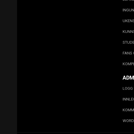
INGUN
UKEN
KUNN
STUD
FANS 
KOMP
ADM
LOGG 
INNL
KOMM
WORD