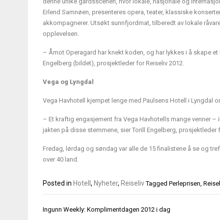
denne unike gardsscenen, hvor lokale, nasjonale og internasj
Erlend Samnøen, presenteres opera, teater, klassiske konsert
akkompagnerer. Utsøkt sunnfjordmat, tilberedt av lokale råvarer,
opplevelsen.
– Åmot Operagard har knekt koden, og har lykkes i å skape et kva
Engelberg (bildet), prosjektleder for Reiseliv 2012.
Vega og Lyngdal
Vega Havhotell kjempet lenge med Paulsens Hotell i Lyngdal om
– Et kraftig engasjement fra Vega Havhotells mange venner – ink
jakten på disse stemmene, sier Torill Engelberg, prosjektleder f
Fredag, lørdag og søndag var alle de 15 finalistene å se og tref
over 40 land.
Posted in
Hotell
,
Nyheter
,
Reiseliv
Tagged
Perleprisen
,
Reisel
Innleggsnavigasjon
Ingunn Weekly: Komplimentdagen 2012 i dag