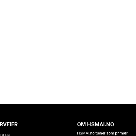
RVEIER
OM HSMAI.NO
HSMAI.no tjener som primær
EDLEM