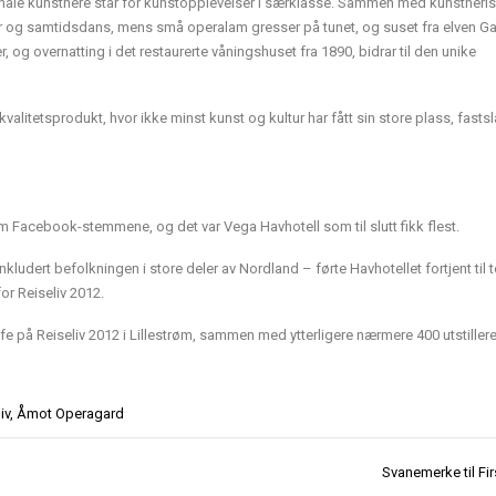
onale kunstnere står for kunstopplevelser i særklasse. Sammen med kunstneris
er og samtidsdans, mens små operalam gresser på tunet, og suset fra elven Ga
 og overnatting i det restaurerte våningshuset fra 1890, bidrar til den unike
litetsprodukt, hvor ikke minst kunst og kultur har fått sin store plass, fastslår
 Facebook-stemmene, og det var Vega Havhotell som til slutt fikk flest.
ludert befolkningen i store deler av Nordland – førte Havhotellet fortjent til 
or Reiseliv 2012.
fe på Reiseliv 2012 i Lillestrøm, sammen med ytterligere nærmere 400 utstillere
iv
,
Åmot Operagard
Svanemerke til Fir