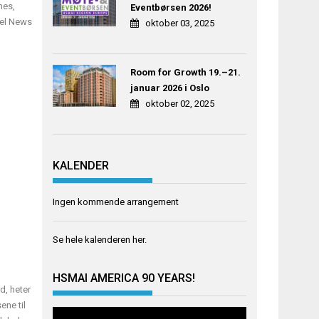
nes,
Eventbørsen 2026!
vel News
oktober 03, 2025
Room for Growth 19.–21.
januar 2026 i Oslo
oktober 02, 2025
KALENDER
Ingen kommende arrangement
Se hele kalenderen
her
.
HSMAI AMERICA 90 YEARS!
d, heter
ene til
Videoavspiller