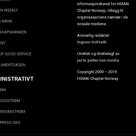
informasjonskanal for HSMAI
N WEEKLY
Chapter Norway, i tillegg til
organisasjonens nærvær i de
S NAVN
sosiale mediene.
SKAPSBANKEN
Ansvarlig redaktør:
Ingunn Hofseth
ENT
Utviklet og tilrettelagt av:
OF GOOD SERVICE
jarle.petterson.media
LIMENTDAGEN
Copyright 2009 – 2019:
INISTRATIVT
HSMAI Chapter Norway
INN
EGGSSTRØM
ENTARSTRØM
PRESS.ORG