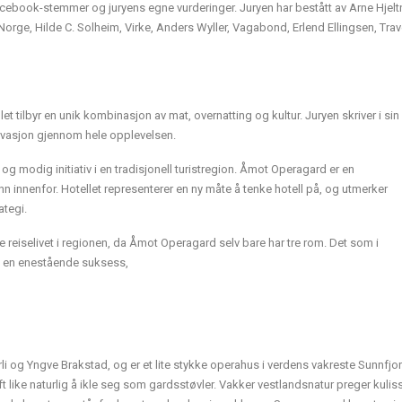
ebook-stemmer og juryens egne vurderinger. Juryen har bestått av Arne Hjelt
Norge, Hilde C. Solheim, Virke, Anders Wyller, Vagabond, Erlend Ellingsen, Tra
 tilbyr en unik kombinasjon av mat, overnatting og kultur. Juryen skriver i sin
ovasjon gjennom hele opplevelsen.
 og modig initiativ i en tradisjonell turistregion. Åmot Operagard er en
n innenfor. Hotellet representerer en ny måte å tenke hotell på, og utmerker
tegi.
 reiselivet i regionen, da Åmot Operagard selv bare har tre rom. Det som i
 bli en enestående suksess,
i og Yngve Brakstad, og er et lite stykke operahus i verdens vakreste Sunnfjor
 like naturlig å ikle seg som gardsstøvler. Vakker vestlandsnatur preger kuliss