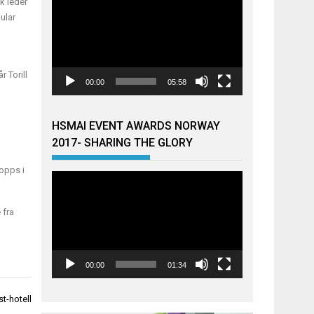
k leder
ular
 Torill
00:00
05:58
HSMAI EVENT AWARDS NORWAY
2017- SHARING THE GLORY
topps i
Videoavspiller
 fra
00:00
01:34
st-hotell