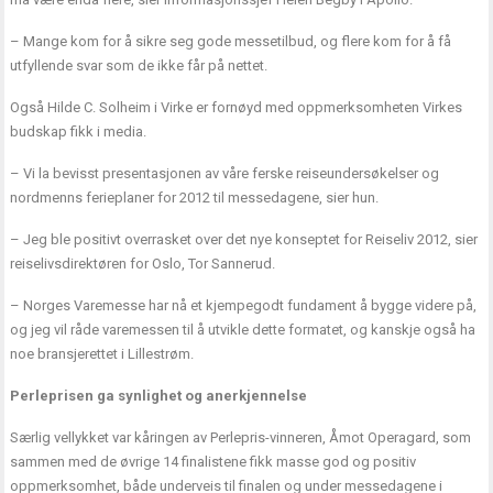
– Mange kom for å sikre seg gode messetilbud, og flere kom for å få
utfyllende svar som de ikke får på nettet.
Også Hilde C. Solheim i Virke er fornøyd med oppmerksomheten Virkes
budskap fikk i media.
– Vi la bevisst presentasjonen av våre ferske reiseundersøkelser og
nordmenns ferieplaner for 2012 til messedagene, sier hun.
– Jeg ble positivt overrasket over det nye konseptet for Reiseliv 2012, sier
reiselivsdirektøren for Oslo, Tor Sannerud.
– Norges Varemesse har nå et kjempegodt fundament å bygge videre på,
og jeg vil råde varemessen til å utvikle dette formatet, og kanskje også ha
noe bransjerettet i Lillestrøm.
Perleprisen ga synlighet og anerkjennelse
Særlig vellykket var kåringen av Perlepris-vinneren, Åmot Operagard, som
sammen med de øvrige 14 finalistene fikk masse god og positiv
oppmerksomhet, både underveis til finalen og under messedagene i