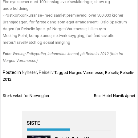
Fire nye scener med 100 innslag av reiseskildringer, show og
underholdning
«Postkortkonkurranse» med samlet premieverdi over 500.000 kroner
Bransjedagen, for første gang som eget arrangement i Oslo Spektrum
dagen før Reiseliv åpnet på Norges Varemesse, Lillestrøm
Meeting Point, kompetanse, nettverksbygging, forhåndsavtalte
møter/TravelMatch og sosial mingling
Foto:
Wening Esthyprdbo, Indonesias konsul, på Reiseliv 2012 (foto fra
Norges Varemesse)
Posted in
Nyheter
,
Reiseliv
Tagged
Norges Varemesse
,
Reiseliv
,
Reiseliv
2012
Innleggsnavigasjon
Sterk vekst for Norwegian
Rica Hotel Narvik åpnet
SISTE