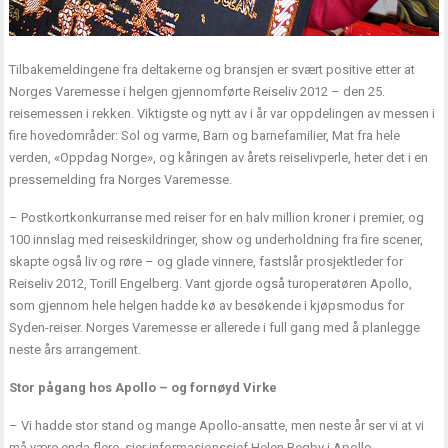
Tilbakemeldingene fra deltakerne og bransjen er svært positive etter at
Norges Varemesse i helgen gjennomførte Reiseliv 2012 – den 25.
reisemessen i rekken. Viktigste og nytt av i år var oppdelingen av messen i
fire hovedområder: Sol og varme, Barn og barnefamilier, Mat fra hele
verden, «Oppdag Norge», og kåringen av årets reiselivperle, heter det i en
pressemelding fra Norges Varemesse.
– Postkortkonkurranse med reiser for en halv million kroner i premier, og
100 innslag med reiseskildringer, show og underholdning fra fire scener,
skapte også liv og røre – og glade vinnere, fastslår prosjektleder for
Reiseliv 2012, Torill Engelberg. Vant gjorde også turoperatøren Apollo,
som gjennom hele helgen hadde kø av besøkende i kjøpsmodus for
Syden-reiser. Norges Varemesse er allerede i full gang med å planlegge
neste års arrangement.
Stor pågang hos Apollo – og fornøyd Virke
– Vi hadde stor stand og mange Apollo-ansatte, men neste år ser vi at vi
må være enda flere, sier informasjonssjef Helen Begby i Apollo.