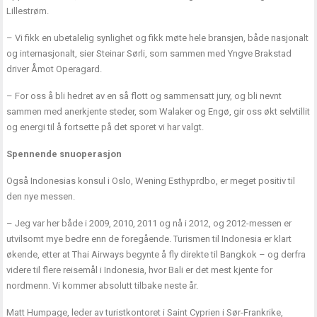
Lillestrøm.
– Vi fikk en ubetalelig synlighet og fikk møte hele bransjen, både nasjonalt
og internasjonalt, sier Steinar Sørli, som sammen med Yngve Brakstad
driver Åmot Operagard.
– For oss å bli hedret av en så flott og sammensatt jury, og bli nevnt
sammen med anerkjente steder, som Walaker og Engø, gir oss økt selvtillit
og energi til å fortsette på det sporet vi har valgt.
Spennende snuoperasjon
Også Indonesias konsul i Oslo, Wening Esthyprdbo, er meget positiv til
den nye messen.
– Jeg var her både i 2009, 2010, 2011 og nå i 2012, og 2012-messen er
utvilsomt mye bedre enn de foregående. Turismen til Indonesia er klart
økende, etter at Thai Airways begynte å fly direkte til Bangkok – og derfra
videre til flere reisemål i Indonesia, hvor Bali er det mest kjente for
nordmenn. Vi kommer absolutt tilbake neste år.
Matt Humpage, leder av turistkontoret i Saint Cyprien i Sør-Frankrike,