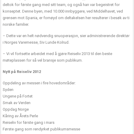
deltok for første gang med sitt team, og også han var begeistret for
konseptet. Denne byen, med 10.000 innbyggere, ved Middelhavet, ved
grensen mot Spania, er fornøyd om deltakelsen her resulterer i besøk av ti
norske familier.
– Dette var en helt nødvendig snuoperasjon, sier administrerende direktør
i Norges Varemesse, Siv Lunde Kolrud.
– Vi vil fortsette arbeidet med å gjøre Reiseliv 2013 til den beste
møteplassen for så vel bransje som publikum.
Nytt på Reiseliv 2012
Oppdeling av messen i fire hovedområder:
Syden
Ungene på Fortet
Smak av Verden
Oppdag Norge
Kåring av Årets Perle
Reiseliv for første gang i mars
Første gang som rendyrket publikumsmesse