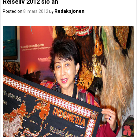
Reiseliv 2012 slo an
Redaksjonen
Posted on
8. mars 2012
by