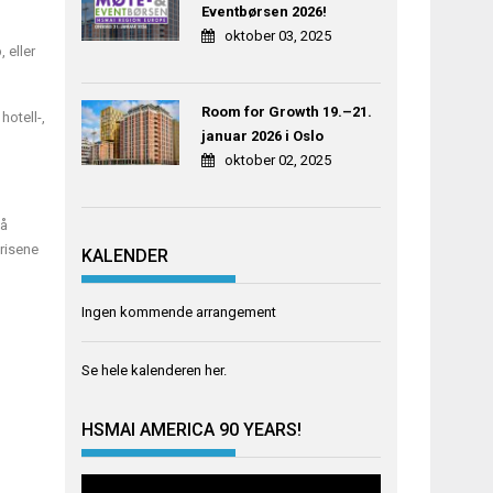
Eventbørsen 2026!
oktober 03, 2025
 eller
Room for Growth 19.–21.
hotell-,
januar 2026 i Oslo
oktober 02, 2025
 å
risene
KALENDER
Ingen kommende arrangement
Se hele kalenderen
her
.
HSMAI AMERICA 90 YEARS!
Videoavspiller