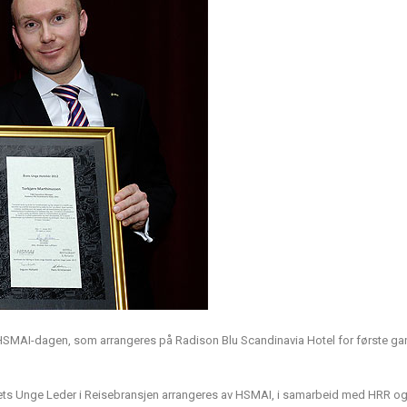
 HSMAI-dagen, som arrangeres på Radison Blu Scandinavia Hotel for første g
rets Unge Leder i Reisebransjen arrangeres av HSMAI, i samarbeid med HRR o