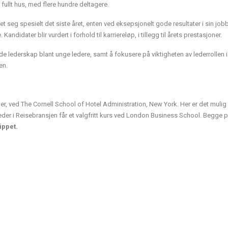
 fullt hus, med flere hundre deltagere.
et seg spesielt det siste året, enten ved eksepsjonelt gode resultater i sin jobb,
ndidater blir vurdert i forhold til karriereløp, i tillegg til årets prestasjoner.
 lederskap blant unge ledere, samt å fokusere på viktigheten av lederrollen i 
en.
ager, ved The Cornell School of Hotel Administration, New York. Her er det mulig
der i Reisebransjen får et valgfritt kurs ved London Business School. Begge p
ippet.