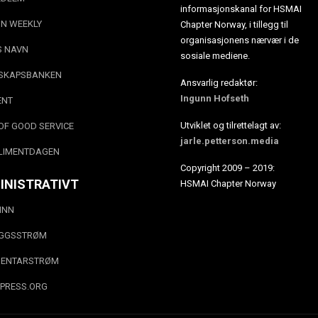
informasjonskanal for HSMAI
N WEEKLY
Chapter Norway, i tillegg til
organisasjonens nærvær i de
S NAVN
sosiale mediene.
SKAPSBANKEN
Ansvarlig redaktør:
Ingunn Hofseth
ENT
Utviklet og tilrettelagt av:
OF GOOD SERVICE
jarle.petterson.media
LIMENTDAGEN
Copyright 2009 – 2019:
INISTRATIVT
HSMAI Chapter Norway
INN
EGGSSTRØM
ENTARSTRØM
PRESS.ORG