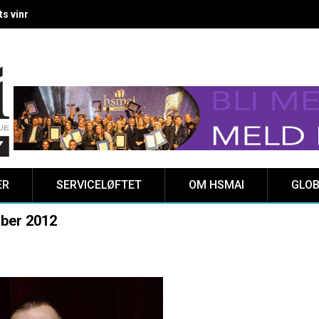
 vinnere kåret på Clarion Hotel The HUB
ER
SERVICELØFTET
OM HSMAI
GLOB
ober 2012