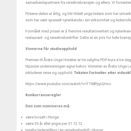
samarbeidspartnere fra reiselivsbransjen og ellers. Vi forventer
Prisene deles ut årlig, og blir tildelt unge ledere som har utmerk
som har vært spesielt nytenkende i sin virksomhet og lederrolle. Ka
Formålet med prisen er å fremme resultatorientert og nytenkende
restaurant- og reiselivsbedrifter. Dette er en pris for hele bransj
Vinnerne får studieopphold
Premien til Årets Unge Hotelier er tre valgfrie PDP-kurs à tre d
tilpasse undervisningen egne behov. Vinneren av Årets Unge Le
inkluderer reise og opphold.
Teksten fortsetter etter videokl
httpv://www.youtube.com/watch?v=F758PppQHoc
Konkurranseregler
Den som nomineres må:
være bosatt i Norge
være 35 år eller yngre per 31.12.12
inneha lederstilling i en reiselivsbedrift i Norge