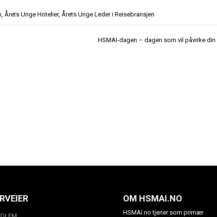
n
,
Årets Unge Hotelier
,
Årets Unge Leder i Reisebransjen
HSMAI-dagen – dagen som vil påvirke din 
RVEIER
OM HSMAI.NO
HSMAI.no tjener som primær
EDLEM