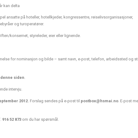
 år kan delta
el ansatte på hoteller, hotellkjeder, kongressentre, reiselivsorganisasjoner,
sebyråer og turoperatører.
ten/konsernet, styreleder, eier eller lignende.
unnelse for nominasjon og bilde – samt navn, e-post, telefon, arbeidssted og sti
å
denne siden
.
ende intervju.
eptember 2012.
Forslag sendes på e-post til
postbox@hsmai.no
. E-post m
f.
916 52 873
om du har spørsmål.