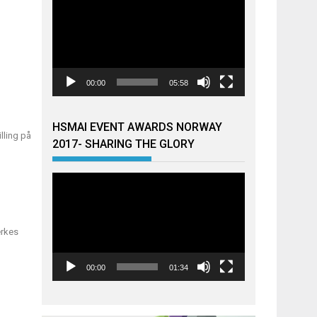
00:00
05:58
HSMAI EVENT AWARDS NORWAY
lling på
2017- SHARING THE GLORY
Videoavspiller
erkes
00:00
01:34