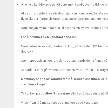
Ikke ha blitt tildelt prisen tidligere, men kandidater fra tidligere
Alle som arbeider i reiselivsbransjen kan nomineres, for eksemp
flyselskaper, fergeselskaper, cruiseselskaper, restauranter, rei
Nominasjon av kandidater skal sendes inn av overordnet i bedrif
For å nominere en kandidat send inn:
Navn, adresse, e-post, telefon, stilling, arbeidssted, CV, begr
deg selv.
Nærmere opplysninger om dette og standardskjema finnes p
Kandidater som går videre i prosessen, vil bli invitert til et utfyll
Nominasjonene av kandidater må sendes oss innen 20. s
med “Årets Unge”.
Ta kontakt på
postbox@hsmai.no
eller ved å ringe Anita på tl
Vi ser frem til å motta forslag til mange gode kandidater.