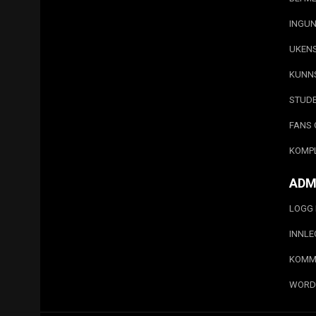
INGUN
UKEN
KUNN
STUD
FANS 
KOMP
ADM
LOGG 
INNL
KOMM
WORD