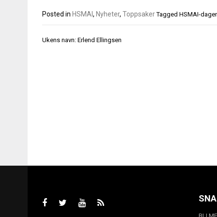
Posted in
HSMAI
,
Nyheter
,
Toppsaker
Tagged
HSMAI-dage
Innleggsnavigasjon
Ukens navn: Erlend Ellingsen
SNA
BLI M