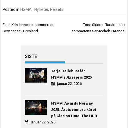
Posted in
HSMAI
,
Nyheter
,
Reiseliv
Innleggsnavigasjon
Einar Kristiansen er sommerens
Tone Skindlo Taraldsen er
Servicehelt i Grenland
sommerens Servicehelt i Arendal
SISTE
Tarje Hellebust får
HSMAIs Ærespris 2025
januar 22, 2026
HSMAI Awards Norway
2025: Årets vinnere kåret
på Clarion Hotel The HUB
januar 22, 2026