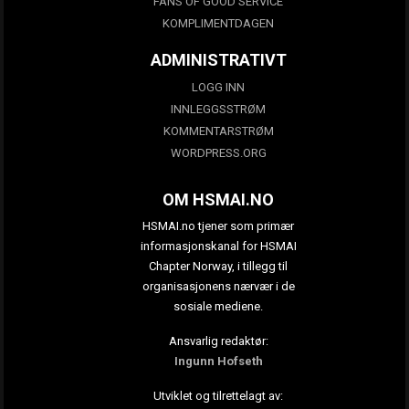
FANS OF GOOD SERVICE
KOMPLIMENTDAGEN
ADMINISTRATIVT
LOGG INN
INNLEGGSSTRØM
KOMMENTARSTRØM
WORDPRESS.ORG
OM HSMAI.NO
HSMAI.no tjener som primær
informasjonskanal for HSMAI
Chapter Norway, i tillegg til
organisasjonens nærvær i de
sosiale mediene.
Ansvarlig redaktør:
Ingunn Hofseth
Utviklet og tilrettelagt av: