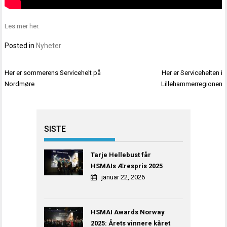
Les mer
her
.
Posted in
Nyheter
Innleggsnavigasjon
Her er sommerens Servicehelt på
Her er Servicehelten i
Nordmøre
Lillehammerregionen
SISTE
Tarje Hellebust får
HSMAIs Ærespris 2025
januar 22, 2026
HSMAI Awards Norway
2025: Årets vinnere kåret