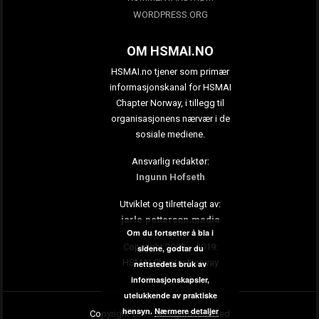
WORDPRESS.ORG
OM HSMAI.NO
HSMAI.no tjener som primær
informasjonskanal for HSMAI
Chapter Norway, i tillegg til
organisasjonens nærvær i de
sosiale mediene.
Ansvarlig redaktør:
Ingunn Hofseth
Utviklet og tilrettelagt av:
jarle.petterson.media
Om du fortsetter å bla i
Copyright 2009 – 2019:
sidene, godtar du
HSMAI Chapter Norway
nettstedets bruk av
informasjonskapsler,
utelukkende av praktiske
hensyn.
Nærmere detaljer
Copyright 2019. All rights reserved