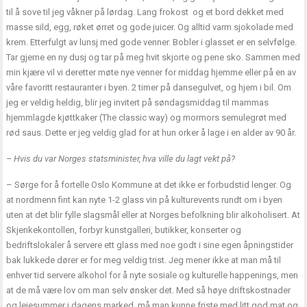
til å sove til jeg våkner på lørdag. Lang frokost og et bord dekket med
masse sild, egg, røket ørret og gode juicer. Og alltid varm sjokolade med
krem. Etterfulgt av lunsj med gode venner. Bobler i glasset er en selvfølge.
Tar gjerne en ny dusj og tar på meg hvit skjorte og pene sko. Sammen med
min kjære vil vi deretter møte nye venner for middag hjemme eller på en av
våre favoritt restauranter i byen. 2 timer på dansegulvet, og hjem i bil. Om
jeg er veldig heldig, blir jeg invitert på søndagsmiddag til mammas
hjemmlagde kjøttkaker (The classic way) og mormors semulegrøt med
rød saus. Dette er jeg veldig glad for at hun orker å lage i en alder av 90 år.
– Hvis du var Norges statsminister, hva ville du lagt vekt på?
– Sørge for å fortelle Oslo Kommune at det ikke er forbudstid lenger. Og
at nordmenn fint kan nyte 1-2 glass vin på kulturevents rundt om i byen
uten at det blir fylle slagsmål eller at Norges befolkning blir alkoholisert. At
Skjenkekontollen, forbyr kunstgalleri, butikker, konserter og
bedriftslokaler å servere ett glass med noe godt i sine egen åpningstider
bak lukkede dører er for meg veldig trist. Jeg mener ikke at man må til
enhver tid servere alkohol for å nyte sosiale og kulturelle happenings, men
at de må være lov om man selv ønsker det. Med så høye driftskostnader
og leiesummer i dagens marked, må man kunne friste med litt god mat og