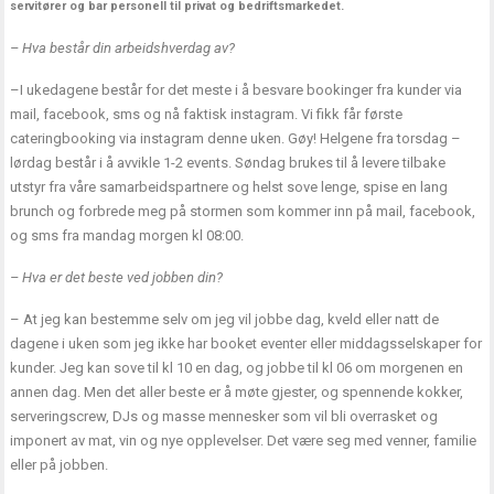
servitører og bar personell til privat og bedriftsmarkedet.
– Hva består din arbeidshverdag av?
–I ukedagene består for det meste i å besvare bookinger fra kunder via
mail, facebook, sms og nå faktisk instagram. Vi fikk får første
cateringbooking via instagram denne uken. Gøy! Helgene fra torsdag –
lørdag består i å avvikle 1-2 events. Søndag brukes til å levere tilbake
utstyr fra våre samarbeidspartnere og helst sove lenge, spise en lang
brunch og forbrede meg på stormen som kommer inn på mail, facebook,
og sms fra mandag morgen kl 08:00.
– Hva er det beste ved jobben din?
– At jeg kan bestemme selv om jeg vil jobbe dag, kveld eller natt de
dagene i uken som jeg ikke har booket eventer eller middagsselskaper for
kunder. Jeg kan sove til kl 10 en dag, og jobbe til kl 06 om morgenen en
annen dag. Men det aller beste er å møte gjester, og spennende kokker,
serveringscrew, DJs og masse mennesker som vil bli overrasket og
imponert av mat, vin og nye opplevelser. Det være seg med venner, familie
eller på jobben.