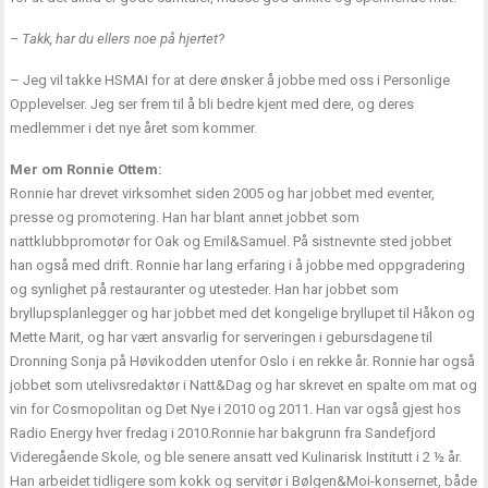
– Takk, har du ellers noe på hjertet?
– Jeg vil takke HSMAI for at dere ønsker å jobbe med oss i Personlige
Opplevelser. Jeg ser frem til å bli bedre kjent med dere, og deres
medlemmer i det nye året som kommer.
Mer om Ronnie Ottem:
Ronnie har drevet virksomhet siden 2005 og har jobbet med eventer,
presse og promotering. Han har blant annet jobbet som
nattklubbpromotør for Oak og Emil&Samuel. På sistnevnte sted jobbet
han også med drift. Ronnie har lang erfaring i å jobbe med oppgradering
og synlighet på restauranter og utesteder. Han har jobbet som
bryllupsplanlegger og har jobbet med det kongelige bryllupet til Håkon og
Mette Marit, og har vært ansvarlig for serveringen i gebursdagene til
Dronning Sonja på Høvikodden utenfor Oslo i en rekke år. Ronnie har også
jobbet som utelivsredaktør i Natt&Dag og har skrevet en spalte om mat og
vin for Cosmopolitan og Det Nye i 2010 og 2011. Han var også gjest hos
Radio Energy hver fredag i 2010.Ronnie har bakgrunn fra Sandefjord
Videregående Skole, og ble senere ansatt ved Kulinarisk Institutt i 2 ½ år.
Han arbeidet tidligere som kokk og servitør i Bølgen&Moi-konsernet, både