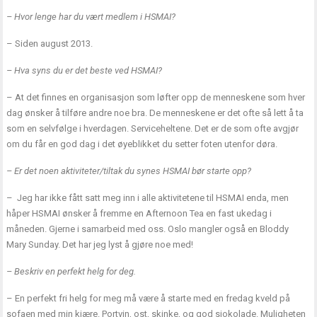
– Hvor lenge har du vært medlem i HSMAI?
– Siden august 2013.
– Hva syns du er det beste ved HSMAI?
– At det finnes en organisasjon som løfter opp de menneskene som hver
dag ønsker å tilføre andre noe bra. De menneskene er det ofte så lett å ta
som en selvfølge i hverdagen. Serviceheltene. Det er de som ofte avgjør
om du får en god dag i det øyeblikket du setter foten utenfor døra.
– Er det noen aktiviteter/tiltak du synes HSMAI bør starte opp?
– Jeg har ikke fått satt meg inn i alle aktivitetene til HSMAI enda, men
håper HSMAI ønsker å fremme en Afternoon Tea en fast ukedag i
måneden. Gjerne i samarbeid med oss. Oslo mangler også en Bloddy
Mary Sunday. Det har jeg lyst å gjøre noe med!
– Beskriv en perfekt helg for deg.
– En perfekt fri helg for meg må være å starte med en fredag kveld på
sofaen med min kjære. Portvin, ost, skinke, og god sjokolade. Muligheten