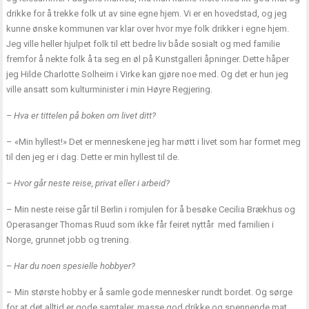
drikke for å trekke folk ut av sine egne hjem. Vi er en hovedstad, og jeg
kunne ønske kommunen var klar over hvor mye folk drikker i egne hjem.
Jeg ville heller hjulpet folk til ett bedre liv både sosialt og med familie
fremfor å nekte folk å ta seg en øl på Kunstgalleri åpninger. Dette håper
jeg Hilde Charlotte Solheim i Virke kan gjøre noe med. Og det er hun jeg
ville ansatt som kulturminister i min Høyre Regjering.
– Hva er tittelen på boken om livet ditt?
– «Min hyllest!» Det er menneskene jeg har møtt i livet som har formet meg
til den jeg er i dag. Dette er min hyllest til de.
– Hvor går neste reise, privat eller i arbeid?
– Min neste reise går til Berlin i romjulen for å besøke Cecilia Brækhus og
Operasanger Thomas Ruud som ikke får feiret nyttår med familien i
Norge, grunnet jobb og trening.
– Har du noen spesielle hobbyer?
– Min største hobby er å samle gode mennesker rundt bordet. Og sørge
for at det alltid er gode samtaler, masse god drikke og spennende mat.