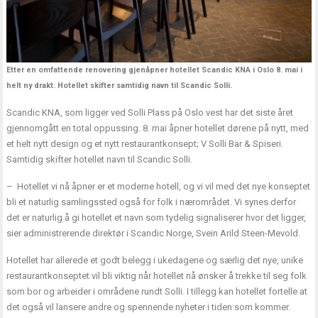
Etter en omfattende renovering gjenåpner hotellet Scandic KNA i Oslo 8. mai i
helt ny drakt. Hotellet skifter samtidig navn til Scandic Solli.
Scandic KNA, som ligger ved Solli Plass på Oslo vest har det siste året
gjennomgått en total oppussing. 8. mai åpner hotellet dørene på nytt, med
et helt nytt design og et nytt restaurantkonsept; V Solli Bar & Spiseri.
Samtidig skifter hotellet navn til Scandic Solli.
– Hotellet vi nå åpner er et moderne hotell, og vi vil med det nye konseptet
bli et naturlig samlingssted også for folk i nærområdet. Vi synes derfor
det er naturlig å gi hotellet et navn som tydelig signaliserer hvor det ligger,
sier administrerende direktør i Scandic Norge, Svein Arild Steen-Mevold.
Hotellet har allerede et godt belegg i ukedagene og særlig det nye, unike
restaurantkonseptet vil bli viktig når hotellet nå ønsker å trekke til seg folk
som bor og arbeider i områdene rundt Solli. I tillegg kan hotellet fortelle at
det også vil lansere andre og spennende nyheter i tiden som kommer.