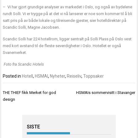
– Vi har gjort grundige analyser av markedet i Oslo, og også av bydelene
rundt Solli. Vi er trygge på at det vi nå lanserer er noe som kommer til å bli
satt pris på av både lokale og tilreisende gjester, sier hotelldirektør på
Scandic Solli, Magne Jacobsen.
Scandic Solli har 224 hotellrom, ligger sentralt på Solli Plass på Oslo vest
med kort avstand til de fleste severdigheter i Oslo. Hotellet er også
Svanemerket.
Foto fra Scandic Hotels
Posted in
Hotell
,
HSMAI
,
Nyheter
,
Reiseliv
,
Toppsaker
Innleggsnavigasjon
THE THIEF fikk Merket for god
HSMAIs sommervisitt i Stavanger
design
SISTE