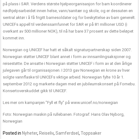
på plass i SAR. Verdens største hjelpeorganisasjon for barn koordinerer
nødhjelpsarbeidet innen helse, vann/sanitær og skole, og er dessuten en
sentral aktør i å få frigitt barnesoldater og for beskyttelse av barn generelt.
UNICEFs appell til verdenssamfunnet for SAR er på 81 millioner USD (i
overkant av 500 millioner NOK), til nå har bare 37 prosent av dette beløpet
kommet inn.
Norwegian og UNICEF har hatt et såkalt signaturpartnerskap siden 2007.
Norwegian støtter UNICEF blant annet i form av innsamlingsaksjoner og
reisestøtte. De ansatte i Norwegian støtter UNICEF i form av at den årlige
julegaven går til organisasjonen. I 2013 gav Norwegian en krone av hver
solgte vannflaske til UNICEFs viktige arbeid. Norwegian fylte 10 år 1.
september 2012 og markerte dagen med en jubileumskonsert på Fornebu.
Konsertoverskuddet gikk til UNICEF.
Les mer om kampanjen ”Fyll et fly” på
www.unicef.no/norwegian
Foto: Norwegian maskin på rullebanen. Fotograf: Hans Olav Nyborg,
Norwegian
Posted in
Nyheter
,
Reiseliv
,
Samferdsel
,
Toppsaker