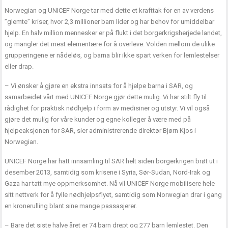
Norwegian og UNICEF Norge tar med dette et krafttak for en av verdens
”glemte” kriser, hvor 2,3 millioner barn lider og har behov for umiddelbar
hjelp. En halv million mennesker er på flukt i det borgerkrigsherjede landet,
og mangler det mest elementære for å overleve. Volden mellom de ulike
grupperingene er nådeløs, og barna blir ikke spart verken for lemlestelser
eller drap.
– Vi ønsker å gjøre en ekstra innsats for å hjelpe barna i SAR, og
samarbeidet vårt med UNICEF Norge gjør dette mulig. Vi har stilt fly til
rådighet for praktisk nødhjelp i form av medisiner og utstyr. Vi vil også
gjøre det mulig for våre kunder og egne kolleger å være med på
hjelpeaksjonen for SAR, sier administrerende direktør Bjørn Kjos i
Norwegian.
UNICEF Norge har hatt innsamling til SAR helt siden borgerkrigen brøt ut i
desember 2013, samtidig som krisene i Syria, Sør-Sudan, Nord-Irak og
Gaza har tatt mye oppmerksomhet. Nå vil UNICEF Norge mobilisere hele
sitt nettverk for å fylle nødhjelpsflyet, samtidig som Norwegian drar i gang
en kronerulling blant sine mange passasjerer.
– Bare det siste halve året er 74 barn drept og 277 barn lemlestet. Den