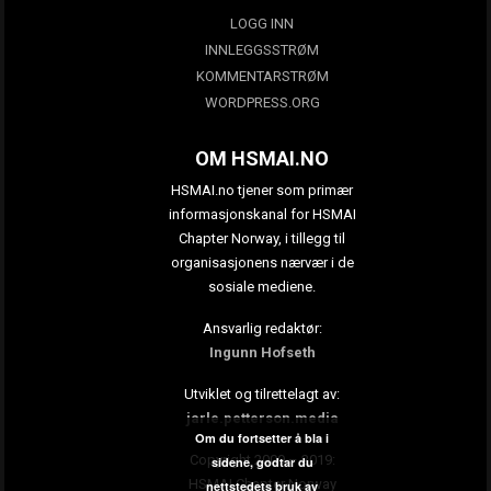
LOGG INN
INNLEGGSSTRØM
KOMMENTARSTRØM
WORDPRESS.ORG
OM HSMAI.NO
HSMAI.no tjener som primær
informasjonskanal for HSMAI
Chapter Norway, i tillegg til
organisasjonens nærvær i de
sosiale mediene.
Ansvarlig redaktør:
Ingunn Hofseth
Utviklet og tilrettelagt av:
jarle.petterson.media
Om du fortsetter å bla i
Copyright 2009 – 2019:
sidene, godtar du
HSMAI Chapter Norway
nettstedets bruk av