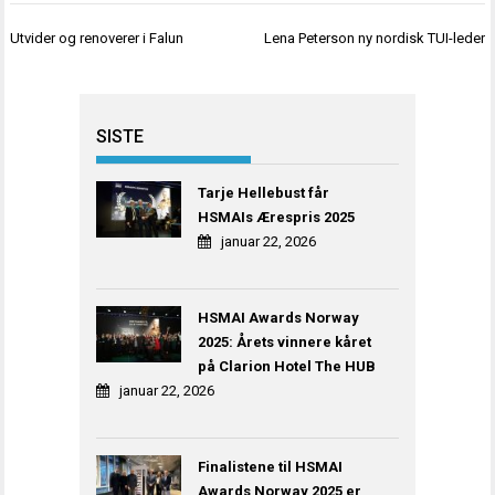
Innleggsnavigasjon
Utvider og renoverer i Falun
Lena Peterson ny nordisk TUI-leder
SISTE
Tarje Hellebust får
HSMAIs Ærespris 2025
januar 22, 2026
HSMAI Awards Norway
2025: Årets vinnere kåret
på Clarion Hotel The HUB
januar 22, 2026
Finalistene til HSMAI
Awards Norway 2025 er