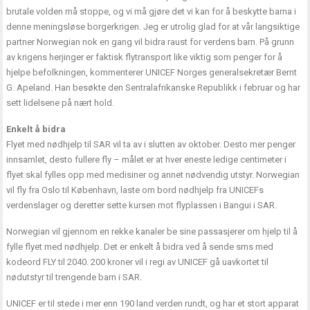
brutale volden må stoppe, og vi må gjøre det vi kan for å beskytte barna i
denne meningsløse borgerkrigen. Jeg er utrolig glad for at vår langsiktige
partner Norwegian nok en gang vil bidra raust for verdens barn. På grunn
av krigens herjinger er faktisk flytransport like viktig som penger for å
hjelpe befolkningen, kommenterer UNICEF Norges generalsekretær Bernt
G. Apeland. Han besøkte den Sentralafrikanske Republikk i februar og har
sett lidelsene på nært hold.
Enkelt å bidra
Flyet med nødhjelp til SAR vil ta av i slutten av oktober. Desto mer penger
innsamlet, desto fullere fly – målet er at hver eneste ledige centimeter i
flyet skal fylles opp med medisiner og annet nødvendig utstyr. Norwegian
vil fly fra Oslo til København, laste om bord nødhjelp fra UNICEFs
verdenslager og deretter sette kursen mot flyplassen i Bangui i SAR.
Norwegian vil gjennom en rekke kanaler be sine passasjerer om hjelp til å
fylle flyet med nødhjelp. Det er enkelt å bidra ved å sende sms med
kodeord FLY til 2040. 200 kroner vil i regi av UNICEF gå uavkortet til
nødutstyr til trengende barn i SAR.
UNICEF er til stede i mer enn 190 land verden rundt, og har et stort apparat