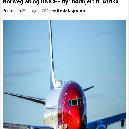
Norwegian og UNICEF flyr nødhjelp til Afrika
Redaksjonen
Posted on
29. august 2014
by