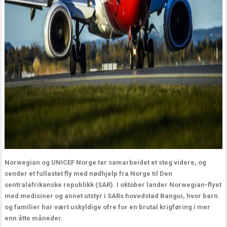
Norwegian og UNICEF Norge tar samarbeidet et steg videre, og
sender et fullastet fly med nødhjelp fra Norge til Den
sentralafrikanske republikk (SAR). I oktober lander Norwegian-flyet
med medisiner og annet utstyr i SARs hovedstad Bangui, hvor barn
og familier har vært uskyldige ofre for en brutal krigføring i mer
enn åtte måneder.