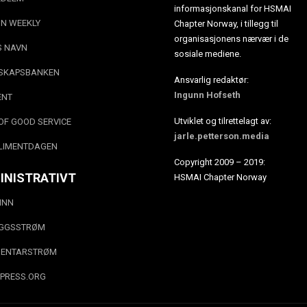
informasjonskanal for HSMAI
N WEEKLY
Chapter Norway, i tillegg til
organisasjonens nærvær i de
S NAVN
sosiale mediene.
SKAPSBANKEN
Ansvarlig redaktør:
Ingunn Hofseth
ENT
Utviklet og tilrettelagt av:
OF GOOD SERVICE
jarle.petterson.media
LIMENTDAGEN
Copyright 2009 – 2019:
INISTRATIVT
HSMAI Chapter Norway
INN
EGGSSTRØM
ENTARSTRØM
PRESS.ORG