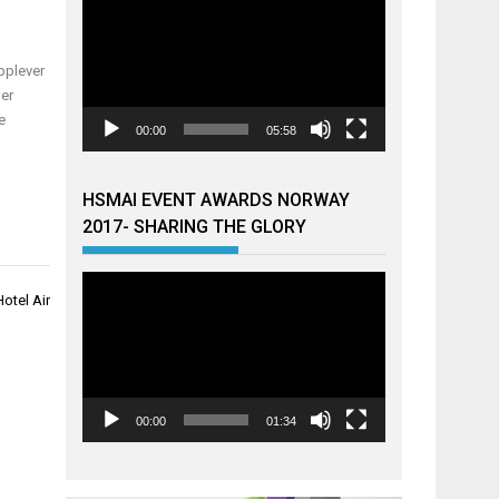
pplever
 er
e
00:00
05:58
HSMAI EVENT AWARDS NORWAY
2017- SHARING THE GLORY
Videoavspiller
Hotel Air
00:00
01:34