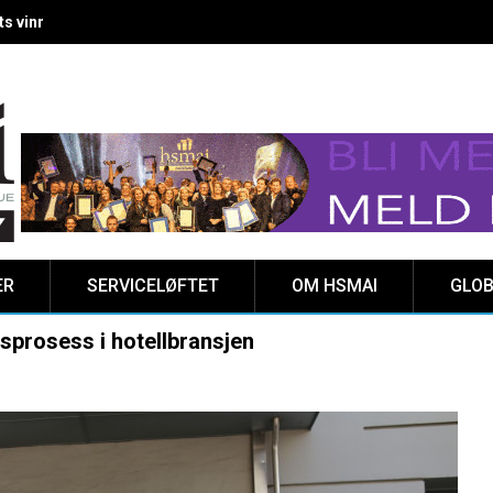
 vinnere kåret på Clarion Hotel The HUB
ER
SERVICELØFTET
OM HSMAI
GLOB
sprosess i hotellbransjen