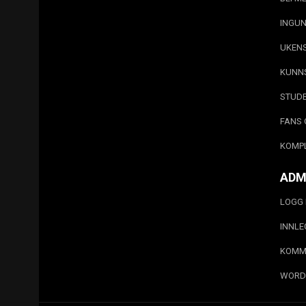
INGUN
UKEN
KUNN
STUD
FANS 
KOMP
ADM
LOGG 
INNL
KOMM
WORD