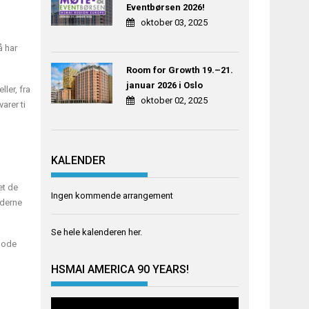
Eventbørsen 2026!
oktober 03, 2025
å har
Room for Growth 19.–21.
januar 2026 i Oslo
ler, fra
oktober 02, 2025
arer ti
KALENDER
et de
Ingen kommende arrangement
oderne
Se hele kalenderen
her
.
 gode
HSMAI AMERICA 90 YEARS!
Videoavspiller