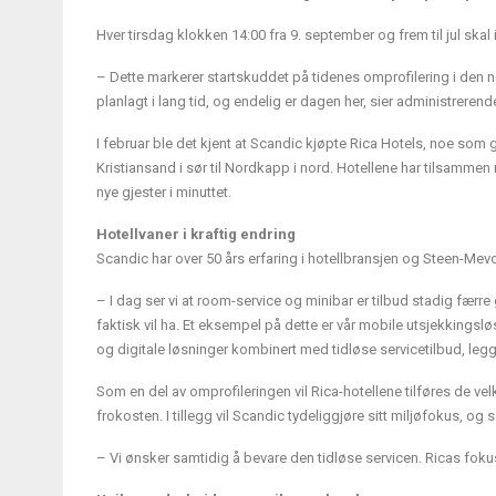
Hver tirsdag klokken 14:00 fra 9. september og frem til jul skal i
– Dette markerer startskuddet på tidenes omprofilering i den 
planlagt i lang tid, og endelig er dagen her, sier administreren
I februar ble det kjent at Scandic kjøpte Rica Hotels, noe som gj
Kristiansand i sør til Nordkapp i nord. Hotellene har tilsammen 
nye gjester i minuttet.
Hotellvaner i kraftig endring
Scandic har over 50 års erfaring i hotellbransjen og Steen-Mevol
– I dag ser vi at room-service og minibar er tilbud stadig færre
faktisk vil ha. Et eksempel på dette er vår mobile utsjekkingsl
og digitale løsninger kombinert med tidløse servicetilbud, legg
Som en del av omprofileringen vil Rica-hotellene tilføres de 
frokosten. I tillegg vil Scandic tydeliggjøre sitt miljøfokus, og 
– Vi ønsker samtidig å bevare den tidløse servicen. Ricas foku