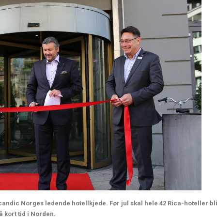
candic Norges ledende hotellkjede. Før jul skal hele 42 Rica-hoteller bli 
å kort tid i Norden.