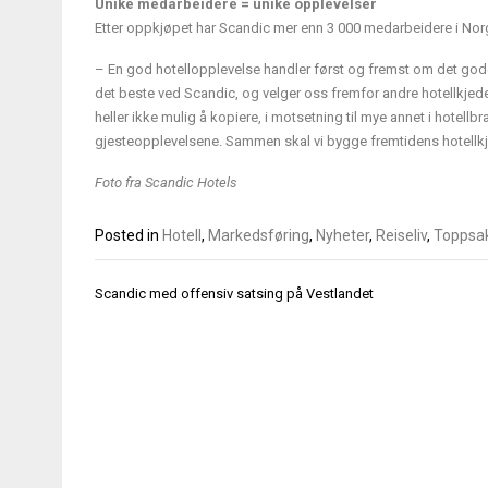
Unike medarbeidere = unike opplevelser
Etter oppkjøpet har Scandic mer enn 3 000 medarbeidere i Norg
– En god hotellopplevelse handler først og fremst om det god
det beste ved Scandic, og velger oss fremfor andre hotellkjed
heller ikke mulig å kopiere, i motsetning til mye annet i hotellbr
gjesteopplevelsene. Sammen skal vi bygge fremtidens hotellkj
Foto fra Scandic Hotels
Posted in
Hotell
,
Markedsføring
,
Nyheter
,
Reiseliv
,
Toppsa
Innleggsnavigasjon
Scandic med offensiv satsing på Vestlandet