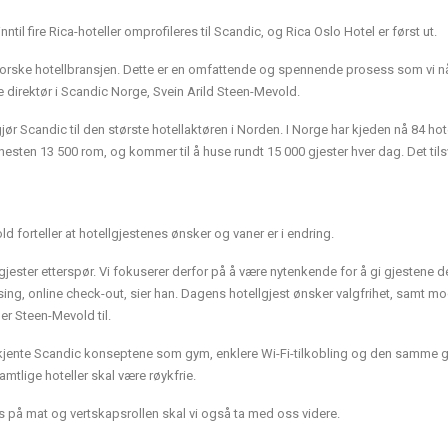
nntil fire Rica-hoteller omprofileres til Scandic, og Rica Oslo Hotel er først ut.
norske hotellbransjen. Dette er en omfattende og spennende prosess som vi n
de direktør i Scandic Norge, Svein Arild Steen-Mevold.
ør Scandic til den største hotellaktøren i Norden. I Norge har kjeden nå 84 hotel
nesten 13 500 rom, og kommer til å huse rundt 15 000 gjester hver dag. Det tilsv
d forteller at hotellgjestenes ønsker og vaner er i endring.
 gjester etterspør. Vi fokuserer derfor på å være nytenkende for å gi gjestene d
øsing, online check-out, sier han. Dagens hotellgjest ønsker valgfrihet, samt m
er Steen-Mevold til.
velkjente Scandic konseptene som gym, enklere Wi-Fi-tilkobling og den samme
samtlige hoteller skal være røykfrie.
s på mat og vertskapsrollen skal vi også ta med oss videre.