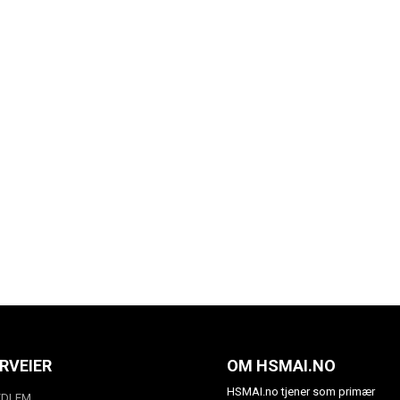
RVEIER
OM HSMAI.NO
HSMAI.no tjener som primær
EDLEM