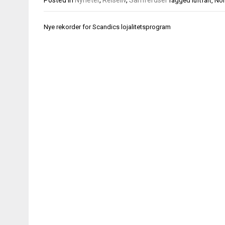
Posted in
Nyheter
,
Reiseliv
,
Samferdsel
Tagged
luftfart
,
Nor
Innleggsnavigasjon
Nye rekorder for Scandics lojalitetsprogram