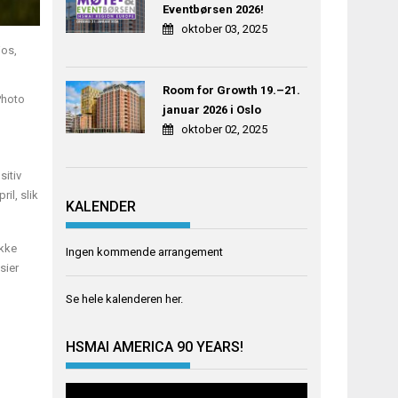
Eventbørsen 2026!
oktober 03, 2025
Room for Growth 19.–21.
Photo
januar 2026 i Oslo
oktober 02, 2025
sitiv
il, slik
KALENDER
Ikke
Ingen kommende arrangement
sier
Se hele kalenderen
her
.
HSMAI AMERICA 90 YEARS!
Videoavspiller