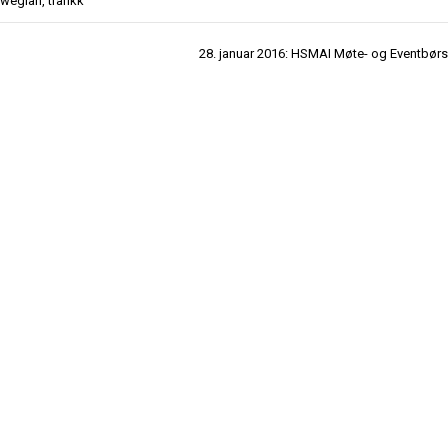
wegian
,
trafikk
28. januar 2016: HSMAI Møte- og Eventbør