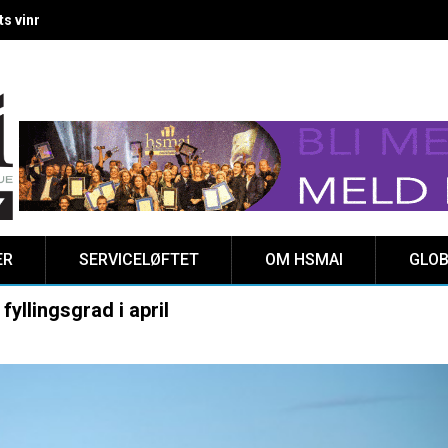
 vinnere kåret på Clarion Hotel The HUB
ER
SERVICELØFTET
OM HSMAI
GLOB
llingsgrad i april