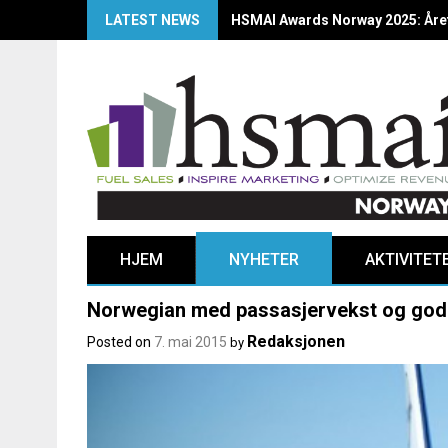
LATEST NEWS
HSMAI Awards Norway 2025: Årets
HJEM
NYHETER
AKTIVITET
Norwegian med passasjervekst og god fy
Redaksjonen
Posted on
7. mai 2015
by