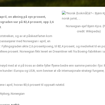
april, en økning på syv prosent,
raden var på 82,4 prosent, opp 2,6
Norwegian-sjef Bjørn Kjos. (
t.
credit: Wikipedia)
pilotstreiken, og av at påskeutfarten kom
0 passasjerer med Norwegian i april, en
yllingsgraden økte 2,6 prosentpoeng, til 82,4 prosent, og medvirket til en po
eve prosent. Norwegian fikk levert en Dreamliner rett fra Boeing-fabrikken i apr
ornøyd med at vi på tross av dette fyller flyene bedre enn samme periode i fjor. 
ye kunder i Europa og USA, som beviser at vår internasjonale strategi fungerer, 
 i april, hvorav 83,6 prosent til oppsatt rutetid.
 Nyborg, Norwegian