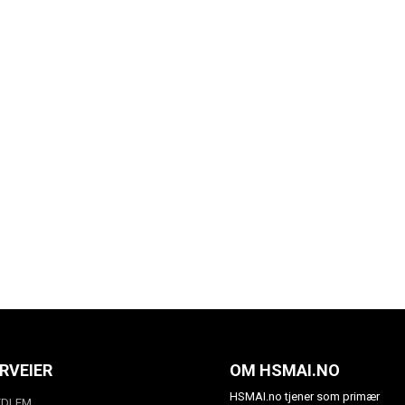
RVEIER
OM HSMAI.NO
HSMAI.no tjener som primær
EDLEM