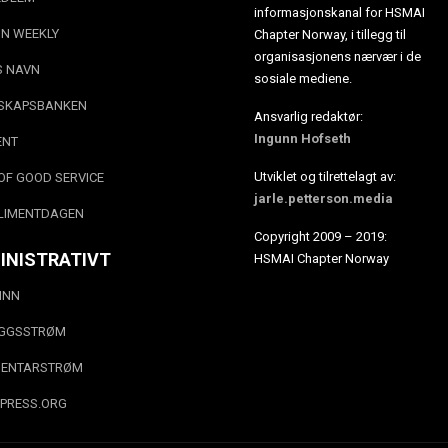
informasjonskanal for HSMAI
N WEEKLY
Chapter Norway, i tillegg til
organisasjonens nærvær i de
S NAVN
sosiale mediene.
SKAPSBANKEN
Ansvarlig redaktør:
Ingunn Hofseth
ENT
Utviklet og tilrettelagt av:
OF GOOD SERVICE
jarle.petterson.media
LIMENTDAGEN
Copyright 2009 – 2019:
INISTRATIVT
HSMAI Chapter Norway
INN
EGGSSTRØM
ENTARSTRØM
PRESS.ORG