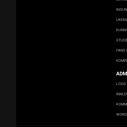
INGUN
UKEN
KUNN
STUD
FANS 
KOMP
ADM
LOGG 
INNL
KOMM
WORD