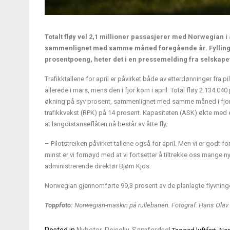
Totalt fløy vel 2,1 millioner passasjerer med Norwegian i 
sammenlignet med samme måned foregående år. Fyllingsg
prosentpoeng, heter det i en pressemelding fra selskape
Trafikktallene for april er påvirket både av etterdønninger fra 
allerede i mars, mens den i fjor kom i april. Total fløy 2.134.04
økning på syv prosent, sammenlignet med samme måned i fjor. F
trafikkvekst (RPK) på 14 prosent. Kapasiteten (ASK) økte med ell
at langdistanseflåten nå består av åtte fly.
– Pilotstreiken påvirket tallene også for april. Men vi er godt f
minst er vi fornøyd med at vi fortsetter å tiltrekke oss mange n
administrerende direktør Bjørn Kjos.
Norwegian gjennomførte 99,3 prosent av de planlagte flyvningene
Toppfoto:
Norwegian-maskin på rullebanen. Fotograf: Hans Olav