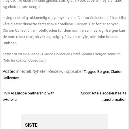
tilby det lille ekstra til sine gjester, som gratis kveldsbuffet, høy standard
og ekstra gode senger.
– Jeg er utrolig takknemlig og ydmyk over at Clarion Collection nå kan tilby
våre gjester disse tre fantastiske hotellene i Bergen. Det fortjener byen.
Clarion Collection er hotellkjeden for dem som reiser mye, og i Bergen kan
de som reiser mye, nå virkelig velge på øverste hylle, sier John Kristian
Stubban.
Foto:
Fra en av suitene i Clarion Collection Hotel Oleana i Bergen sentrum
(foto fra Clation Collection).
Posted in
Hotell
,
Nyheter
,
Reiseliv
,
Toppsaker
Tagged
Bergen
,
Clarion
Collection
Innleggsnavigasjon
HSMAI Europe partnership with
AccorHotels accelerates its
eHotelier
transformation
SISTE