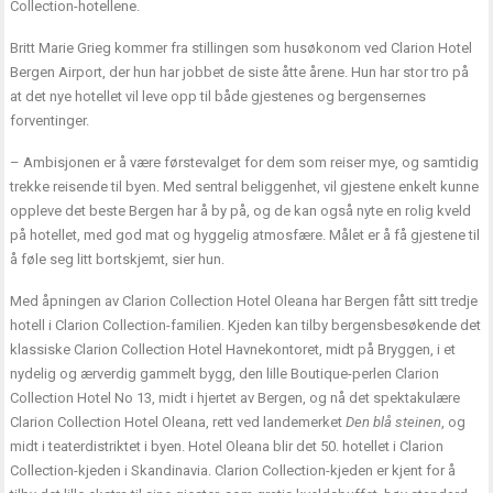
Collection-hotellene.
Britt Marie Grieg kommer fra stillingen som husøkonom ved Clarion Hotel
Bergen Airport, der hun har jobbet de siste åtte årene. Hun har stor tro på
at det nye hotellet vil leve opp til både gjestenes og bergensernes
forventinger.
– Ambisjonen er å være førstevalget for dem som reiser mye, og samtidig
trekke reisende til byen. Med sentral beliggenhet, vil gjestene enkelt kunne
oppleve det beste Bergen har å by på, og de kan også nyte en rolig kveld
på hotellet, med god mat og hyggelig atmosfære. Målet er å få gjestene til
å føle seg litt bortskjemt, sier hun.
Med åpningen av Clarion Collection Hotel Oleana har Bergen fått sitt tredje
hotell i Clarion Collection-familien. Kjeden kan tilby bergensbesøkende det
klassiske Clarion Collection Hotel Havnekontoret, midt på Bryggen, i et
nydelig og ærverdig gammelt bygg, den lille Boutique-perlen Clarion
Collection Hotel No 13, midt i hjertet av Bergen, og nå det spektakulære
Clarion Collection Hotel Oleana, rett ved landemerket
Den blå steinen
, og
midt i teaterdistriktet i byen. Hotel Oleana blir det 50. hotellet i Clarion
Collection-kjeden i Skandinavia. Clarion Collection-kjeden er kjent for å