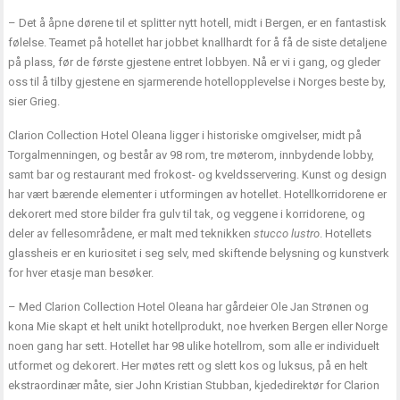
– Det å åpne dørene til et splitter nytt hotell, midt i Bergen, er en fantastisk
følelse. Teamet på hotellet har jobbet knallhardt for å få de siste detaljene
på plass, før de første gjestene entret lobbyen. Nå er vi i gang, og gleder
oss til å tilby gjestene en sjarmerende hotellopplevelse i Norges beste by,
sier Grieg.
Clarion Collection Hotel Oleana ligger i historiske omgivelser, midt på
Torgalmenningen, og består av 98 rom, tre møterom, innbydende lobby,
samt bar og restaurant med frokost- og kveldsservering. Kunst og design
har vært bærende elementer i utformingen av hotellet. Hotellkorridorene er
dekorert med store bilder fra gulv til tak, og veggene i korridorene, og
deler av fellesområdene, er malt med teknikken
stucco lustro
. Hotellets
glassheis er en kuriositet i seg selv, med skiftende belysning og kunstverk
for hver etasje man besøker.
– Med Clarion Collection Hotel Oleana har gårdeier Ole Jan Strønen og
kona Mie skapt et helt unikt hotellprodukt, noe hverken Bergen eller Norge
noen gang har sett. Hotellet har 98 ulike hotellrom, som alle er individuelt
utformet og dekorert. Her møtes rett og slett kos og luksus, på en helt
ekstraordinær måte, sier John Kristian Stubban, kjededirektør for Clarion