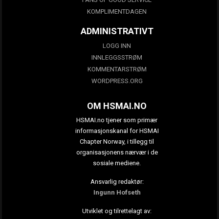
KOMPLIMENTDAGEN
ADMINISTRATIVT
LOGG INN
INNLEGGSSTRØM
KOMMENTARSTRØM
WORDPRESS.ORG
OM HSMAI.NO
HSMAI.no tjener som primær
informasjonskanal for HSMAI
Chapter Norway, i tillegg til
organisasjonens nærvær i de
sosiale mediene.
Ansvarlig redaktør:
Ingunn Hofseth
Utviklet og tilrettelagt av: