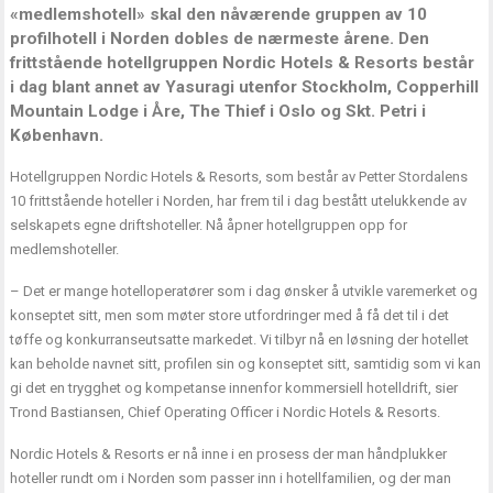
«medlemshotell» skal den nåværende gruppen av 10
profilhotell i Norden dobles de nærmeste årene. Den
frittstående hotellgruppen Nordic Hotels & Resorts består
i dag blant annet av Yasuragi utenfor Stockholm, Copperhill
Mountain Lodge i Åre, The Thief i Oslo og Skt. Petri i
København.
Hotellgruppen Nordic Hotels & Resorts, som består av Petter Stordalens
10 frittstående hoteller i Norden, har frem til i dag bestått utelukkende av
selskapets egne driftshoteller. Nå åpner hotellgruppen opp for
medlemshoteller.
– Det er mange hotelloperatører som i dag ønsker å utvikle varemerket og
konseptet sitt, men som møter store utfordringer med å få det til i det
tøffe og konkurranseutsatte markedet. Vi tilbyr nå en løsning der hotellet
kan beholde navnet sitt, profilen sin og konseptet sitt, samtidig som vi kan
gi det en trygghet og kompetanse innenfor kommersiell hotelldrift, sier
Trond Bastiansen, Chief Operating Officer i Nordic Hotels & Resorts.
Nordic Hotels & Resorts er nå inne i en prosess der man håndplukker
hoteller rundt om i Norden som passer inn i hotellfamilien, og der man