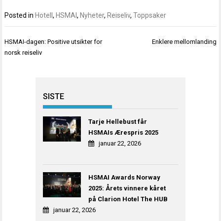
Posted in
Hotell
,
HSMAI
,
Nyheter
,
Reiseliv
,
Toppsaker
Innleggsnavigasjon
HSMAI-dagen: Positive utsikter for
Enklere mellomlanding
norsk reiseliv
SISTE
Tarje Hellebust får
HSMAIs Ærespris 2025
januar 22, 2026
HSMAI Awards Norway
2025: Årets vinnere kåret
på Clarion Hotel The HUB
januar 22, 2026