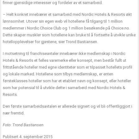
finner gjensidige interesser og fordeler av et samarbeid.
– Helt konkret innebærer et samarbeid med Nordic Hotels & Resorts økt
lønnsomhet. Utover sin egen web vil hotellene få tilgang til 1 million
medlemmer i Nordic Choice Club og 1 million besøkende på Choice.no.
Dette skaper muskler som hotellene kan bruke til å fortsette å utvikle unike
hotellopplevelser for gjestene, sier Trond Bastiansen.
I motsetning til franchiseavtaler innebærer ikke medlemskap i Nordic
Hotels & Resorts et felles varemerke eller konsept, men består fullt ut
frittstående hoteller med egne identiteter som er tilpasset hotellets profil
og lokale marked. Hotellene som tilbys medlemskap, er enten
førsteklasses hoteller som har et etablert navn og konsept, eller hoteller
som har potensial til å utvikle dette i samarbeid med Nordic Hotels &
Resorts.
Den første samarbeidsavtalen er allerede signert og vil bli offentliggjort i
nær fremtid.
Foto: Trond Bastiansen
Publisert 4. september 2015