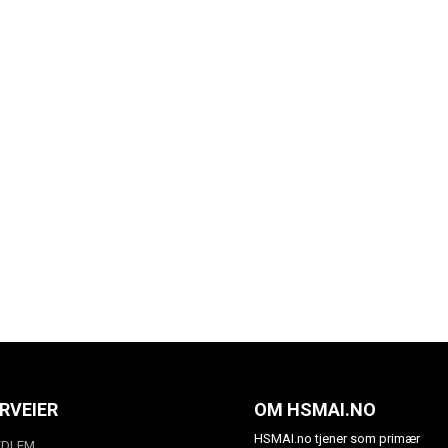
RVEIER
OM HSMAI.NO
HSMAI.no tjener som primær
EDLEM