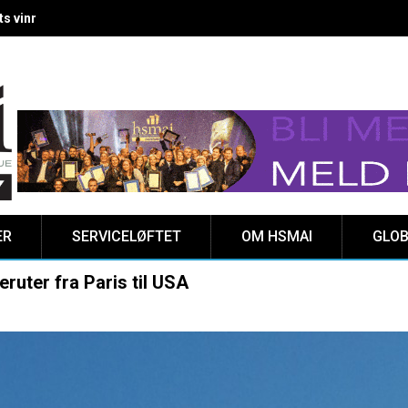
 vinnere kåret på Clarion Hotel The HUB
ER
SERVICELØFTET
OM HSMAI
GLOB
ruter fra Paris til USA