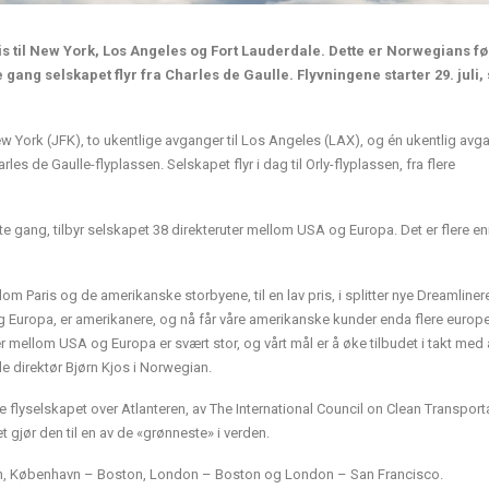
s til New York, Los Angeles og Fort Lauderdale. Dette er Norwegians fø
ang selskapet flyr fra Charles de Gaulle. Flyvningene starter 29. juli, 
w York (JFK), to ukentlige avganger til Los Angeles (LAX), og én ukentlig avga
les de Gaulle-flyplassen. Selskapet flyr i dag til Orly-flyplassen, fra flere
ste gang, tilbyr selskapet 38 direkteruter mellom USA og Europa. Det er flere e
ellom Paris og de amerikanske storbyene, til en lav pris, i splitter nye Dreamline
Europa, er amerikanere, og nå får våre amerikanske kunder enda flere europ
er mellom USA og Europa er svært stor, og vårt mål er å øke tilbudet i takt med a
e direktør Bjørn Kjos i Norwegian.
ve flyselskapet over Atlanteren, av The International Council on Clean Transport
t gjør den til en av de «grønneste» i verden.
ston, København – Boston, London – Boston og London – San Francisco.