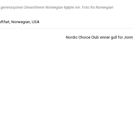
e generasjonen Dreamlinere Norwegian kjøpte inn. Foto fra Norwegian
uftfart
,
Norwegian
,
USA
Nordic Choice Club vinner gull for Jonny