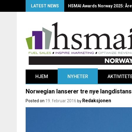
LATEST NEWS
HSMAI Awards Norway 2025: Årets
HJEM
NYHETER
AKTIVITET
Norwegian lanserer tre nye langdistanse
Redaksjonen
Posted on
19. februar 2016
by