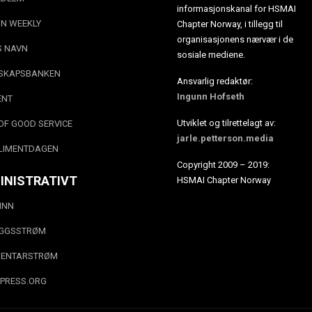
informasjonskanal for HSMAI
N WEEKLY
Chapter Norway, i tillegg til
organisasjonens nærvær i de
S NAVN
sosiale mediene.
SKAPSBANKEN
Ansvarlig redaktør:
Ingunn Hofseth
ENT
Utviklet og tilrettelagt av:
OF GOOD SERVICE
jarle.petterson.media
LIMENTDAGEN
Copyright 2009 – 2019:
INISTRATIVT
HSMAI Chapter Norway
INN
EGGSSTRØM
ENTARSTRØM
PRESS.ORG