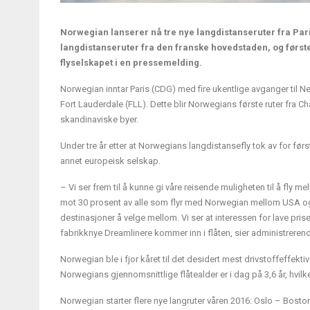
Norwegian lanserer nå tre nye langdistanseruter fra Pari
langdistanseruter fra den franske hovedstaden, og første g
flyselskapet i en pressemelding.
Norwegian inntar Paris (CDG) med fire ukentlige avganger til Ne
Fort Lauderdale (FLL). Dette blir Norwegians første ruter fra Char
skandinaviske byer.
Under tre år etter at Norwegians langdistansefly tok av for før
annet europeisk selskap.
– Vi ser frem til å kunne gi våre reisende muligheten til å fly m
mot 30 prosent av alle som flyr med Norwegian mellom USA og 
destinasjoner å velge mellom. Vi ser at interessen for lave pris
fabrikknye Dreamlinere kommer inn i flåten, sier administrerend
Norwegian ble i fjor kåret til det desidert mest drivstoffeffekti
Norwegians gjennomsnittlige flåtealder er i dag på 3,6 år, hvilke
Norwegian starter flere nye langruter våren 2016: Oslo – Bo