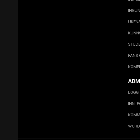
INGUN
UKEN
KUNN
STUD
FANS 
KOMP
ADM
LOGG 
INNL
KOMM
WORD