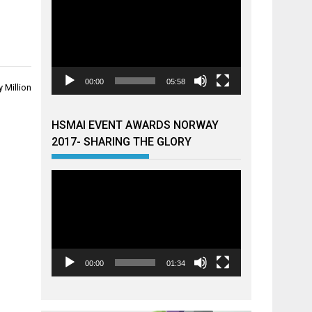
00:00
05:58
 Million
HSMAI EVENT AWARDS NORWAY
2017- SHARING THE GLORY
Videoavspiller
00:00
01:34