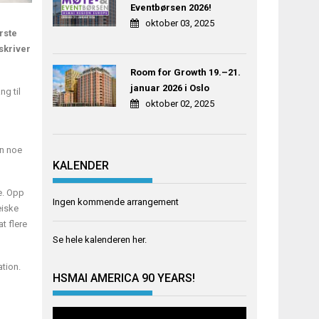
Eventbørsen 2026!
oktober 03, 2025
rste
skriver
Room for Growth 19.–21.
januar 2026 i Oslo
ng til
oktober 02, 2025
nn noe
KALENDER
re. Opp
Ingen kommende arrangement
eiske
t flere
Se hele kalenderen
her
.
ation.
HSMAI AMERICA 90 YEARS!
Videoavspiller