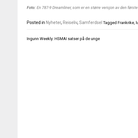
Foto:
En 787-9 Dreamliner, som er en større versjon av den først
Posted in
Nyheter
,
Reiseliv
,
Samferdsel
Tagged
Frankrike
,
l
Innleggsnavigasjon
Ingunn Weekly: HSMAI satser på de unge