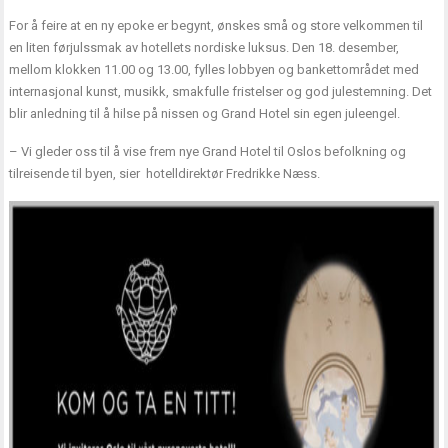
For å feire at en ny epoke er begynt, ønskes små og store velkommen til
en liten førjulssmak av hotellets nordiske luksus. Den 18. desember,
mellom klokken 11.00 og 13.00, fylles lobbyen og bankettområdet med
internasjonal kunst, musikk, smakfulle fristelser og god julestemning. Det
blir anledning til å hilse på nissen og Grand Hotel sin egen juleengel.
– Vi gleder oss til å vise frem nye Grand Hotel til Oslos befolkning og
tilreisende til byen, sier hotelldirektør Fredrikke Næss.