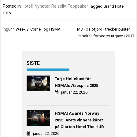
Posted in
Hotell
,
Nyheter
,
Reiseliv
,
Toppsaker
Tagged
Grand Hotel
,
Oslo
Innleggsnavigasjon
Ingunn Weekly: Cornell og HSMAI
MS «Oslofjord» trekker pusten –
tilbake i forbedret utgave i 2017
SISTE
Tarje Hellebust får
HSMAIs Ærespris 2025
januar 22, 2026
HSMAI Awards Norway
2025: Årets vinnere kåret
på Clarion Hotel The HUB
januar 22, 2026