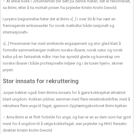
– At enkel kokk i Jotunheimen blir sett på denne måten, det er fenomenalt,
sa Brimi, etter å ha mottatt prisen fra juryleder Kristin Krohn Devold.
I juryens begrunnelse heter det at Brimi «[…] i over 30 år har vært en
fremragende ambassadør for norsk matkultur både nasjonalt og
internasjonalt».
«[…] Prisvinneren har med smittende engasjement og stor glød klart å
formidle sammenhengen mellom norske råvarer, norsk natur og norsk
kultur på en fantastisk måte. Han har spredd glede og kunnskap om
norske råvarer i både profesjonelle miljøer og i de tusen hjem», skriver
juryen.
Stor innsats for rekruttering
Juryen trekker også frem Brimis innsats for å gjøre kokkeyrket attraktivt
blant ungdom. Kokken jobber, sammen med flere reiselivsbedrifter, med å
rekruttere flere unge til faget, gjennom Opplæringskontoret Brimi-kjøken.
– Arne Brimi er et flott forbilde for unge, og han er en av dem som har gjort
mest for å ungdom til å velge kokkefaget, sier juryleder og NHO Reiseliv-
direktør Kristin Krohn Devold.