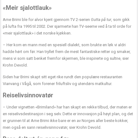
«Meir sjalottlauk»
Arne Brimi ble for alvor kjent gjennom TV 2-serien
Gutta på tur
, som gikk
på lufta fra 1995 til 2002. Der sjarmerte han TV-seerne ved å ta til orde for
«meir sjalottlauk» i det norske kjøkken.
– Her kom en mann med en spesiell dialekt, som brukte en løk vi aldri
hadde hørt om før. Han tryllet frem de mest fantastiske retter og smaker,
mens vi som satt benket fremfor skjermen, ble inspirerte og sultne, sier
Krohn Devold.
Siden har Brimi skapt sitt eget rike rundt den populære restauranten
Vianvang i Vågå, som forener friluftsliv og utendørs matkultur.
Reiselivsinnovatør
– Under vignetten «Brimiland» har han skapt en rekke tilbud, der maten er
en reiselivsdestinasjon i seg selv. Dette er innovasjon på høyt plan, og det
er grunnen til at Arne Brimi ikke bare er en av Norges aller beste kokker,
men også en sann reiselivsinnovatør, sier Krohn Devold.