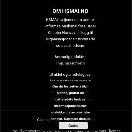
OM HSMAI.NO
HSMAI.no tjener som primær
informasjonskanal for HSMAI
Chapter Norway, i tillegg til
organisasjonens nærvær i de
sosiale mediene.
Ansvarlig redaktør:
Ingunn Hofseth
Utviklet og tilrettelagt av:
jarle.petterson.media
Om du fortsetter å bla i
Copyright 2009 – 2019:
sidene, godtar du
HSMAI Chapter Norway
nettstedets bruk av
informasjonskapsler,
utelukkende av praktiske
hensyn.
Nærmere detaljer
Copyright 2019. All rights reserved
Godta
Proudly powered by WordPress
|
Profitmag by
Rigorous Themes