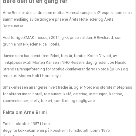
Bare delt ut én gang før
Arne Brimi er den andre som mottar Horecabransjens Ærespris, som er en
sammenslåing av de tidligere prisene Årets Hotelleder og Årets
Restauratør.
Ved forrige SMAK-messe, i 2014, gikk prisen til Jan. E Rivelsrud, som
grunnla hotellkjeden Rica Hotels.
Juryen som har stemt frem Brimi, består, foruten Krohn Devold, av
innkjøpsdirektør Morten Karlsen i NHO Reiseliv, daglig leder Joe Harald
Strand i Bransjeforening for Storkjøkkenleverandører i Norge (BFSN) og
redaktør Morten Holt i Horecanytt.
Smak-messen arrangeres hvert tredje år, og er Nordens største møteplass
for aktører innen hotell, restaurant, kafé, catering, institusjon, kantine,
«convenience», uteliv, bakeri, konditori og dagligvare.
Fakta om Arne Brimi
Født 1. oktober 1957 i Lom
Begynte kokkekarrieren på Fossheim Turisthotell i Lom i 1975