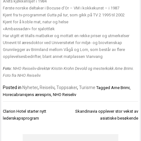
Årets kjøkkensjef i 1984
Første norske deltaker i Bocuse d’Or – VM i kokkekunst – i 1987
Kjent fra tv-programmet
Gutta på tur
, som gikk på TV 2 1995 til 2002
Kjent for å koble mat, natur og helse
«Ambassadør» for sjalottløk
Har utgitt et titalls matbøker og mottatt en rekke priser og utmerkelser
Utnevnt til æresdoktor ved Universitetet for miljø- og biovitenskap
Grunnlegger av Brimiland mellom Vågå og Lom, som består av flere
opplevelsesbedrifter, blant annet matplassen Vianvang
Foto:
NHO Reiseliv-direktør Kristin Krohn Devold og mesterkokk Arne Brimi.
Foto fra NHO Reiseliv.
Posted in
Nyheter
,
Reiseliv
,
Toppsaker
,
Turisme
Tagged
Arne Brimi
,
Horecabransjens ærespris
,
NHO Reiseliv
Innleggsnavigasjon
Clarion Hotel starter nytt
Skandinavia opplever stor vekst av
lederskapsprogram
asiatiske besøkende