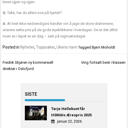
leses igjen og igjen.
Q:
Takk, har du ellers noe på hjertet?
A:
At livet ikke nødvendigvis handler om å jage de store drømmene,
snarere sette pris på de gode øyeblikkene i hverdagen. De er det alltid
noen av i løpet av en dag – selv på regnværsdager.
Posted in
Nyheter
,
Toppsaker
,
Ukens navn
Tagged
Bjørn Moholdt
Innleggsnavigasjon
Fredrik Skjøren ny kommersiell
Ving fortsatt best i klassen
direktør i Oslofjord
SISTE
Tarje Hellebust får
HSMAIs Ærespris 2025
januar 22, 2026