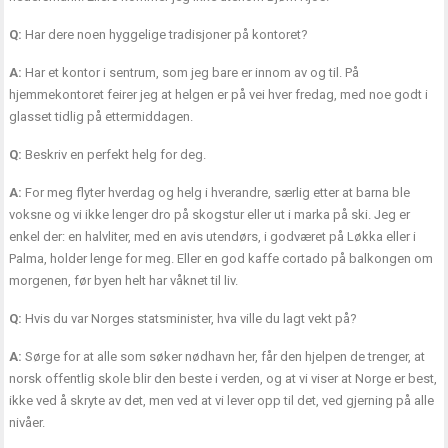
Q:
Har dere noen hyggelige tradisjoner på kontoret?
A:
Har et kontor i sentrum, som jeg bare er innom av og til. På
hjemmekontoret feirer jeg at helgen er på vei hver fredag, med noe godt i
glasset tidlig på ettermiddagen.
Q:
Beskriv en perfekt helg for deg.
A:
For meg flyter hverdag og helg i hverandre, særlig etter at barna ble
voksne og vi ikke lenger dro på skogstur eller ut i marka på ski. Jeg er
enkel der: en halvliter, med en avis utendørs, i godværet på Løkka eller i
Palma, holder lenge for meg. Eller en god kaffe cortado på balkongen om
morgenen, før byen helt har våknet til liv.
Q:
Hvis du var Norges statsminister, hva ville du lagt vekt på?
A:
Sørge for at alle som søker nødhavn her, får den hjelpen de trenger, at
norsk offentlig skole blir den beste i verden, og at vi viser at Norge er best,
ikke ved å skryte av det, men ved at vi lever opp til det, ved gjerning på alle
nivåer.