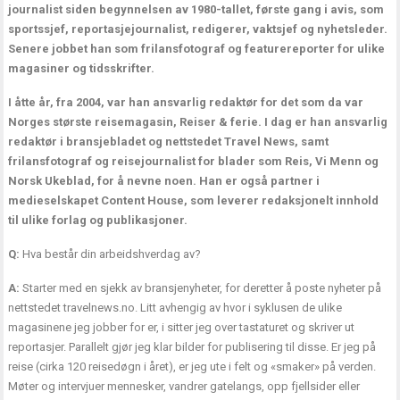
journalist siden begynnelsen av 1980-tallet, første gang i avis, som
sportssjef, reportasjejournalist, redigerer, vaktsjef og nyhetsleder.
Senere jobbet han som frilansfotograf og featurereporter for ulike
magasiner og tidsskrifter.
I åtte år, fra 2004, var han ansvarlig redaktør for det som da var
Norges største reisemagasin, Reiser & ferie. I dag er han ansvarlig
redaktør i bransjebladet og nettstedet Travel News, samt
frilansfotograf og reisejournalist for blader som Reis, Vi Menn og
Norsk Ukeblad, for å nevne noen. Han er også partner i
medieselskapet Content House, som leverer redaksjonelt innhold
til ulike forlag og publikasjoner.
Q:
Hva består din arbeidshverdag av?
A:
Starter med en sjekk av bransjenyheter, for deretter å poste nyheter på
nettstedet travelnews.no. Litt avhengig av hvor i syklusen de ulike
magasinene jeg jobber for er, i sitter jeg over tastaturet og skriver ut
reportasjer. Parallelt gjør jeg klar bilder for publisering til disse. Er jeg på
reise (cirka 120 reisedøgn i året), er jeg ute i felt og «smaker» på verden.
Møter og intervjuer mennesker, vandrer gatelangs, opp fjellsider eller