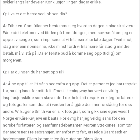
sykler langs landeveier. Konklusjon: Ingen dager er like.
Q:
Hva er det beste ved jobben din?
A:
Friheten. Som frilanser bestemmer jeg hvordan dagene mine skal være.
Får endel telefoner ved titiden på formiddagen, med spørsmål om jeg er
oppe av sengen, som impliserer at vi frilansere har late dager. Tvert imot,
idag mer enn noensinne, ikke minst fordi vi frilansere får stadig mindre
betalt, må vi stå på. Da er første bud å komme seg opp (tidlig) om
morgenen.
Q:
Har du noen du har sett opp til?
A:
Å se opp til er litt sånn nedenfra og opp. Det er personer jeg har respekt
for, særlig innenfor mitt felt. Ernest Hemingway har vært en viktig
inspirasjonskilde som skrivende. I det hele tatt respekterer jeg forfattere
og fotografer som drar ut i verden for å gjøre den mer forståelig for oss
andre. W. Eugene Smith var en slik fotograf, som gikk sine egne veier. I
Norge er Kåre Kivijervi en bauta. For øvrig har jeg veldig sans for den
norske forfatteren og samfunnsdebattanten Morten Strøksnes, som tør
der andre tier. I reisebransjen, innenfor mitt felt, er Helge Baardseth en
hedersmann. Ellers kommer jeg ikke utenom Bjørn Kjos.