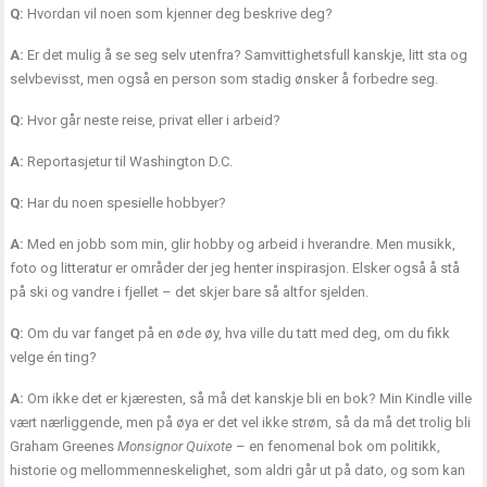
Q:
Hvordan vil noen som kjenner deg beskrive deg?
A:
Er det mulig å se seg selv utenfra? Samvittighetsfull kanskje, litt sta og
selvbevisst, men også en person som stadig ønsker å forbedre seg.
Q:
Hvor går neste reise, privat eller i arbeid?
A:
Reportasjetur til Washington D.C.
Q:
Har du noen spesielle hobbyer?
A:
Med en jobb som min, glir hobby og arbeid i hverandre. Men musikk,
foto og litteratur er områder der jeg henter inspirasjon. Elsker også å stå
på ski og vandre i fjellet – det skjer bare så altfor sjelden.
Q:
Om du var fanget på en øde øy, hva ville du tatt med deg, om du fikk
velge én ting?
A:
Om ikke det er kjæresten, så må det kanskje bli en bok? Min Kindle ville
vært nærliggende, men på øya er det vel ikke strøm, så da må det trolig bli
Graham Greenes
Monsignor Quixote
– en fenomenal bok om politikk,
historie og mellommenneskelighet, som aldri går ut på dato, og som kan