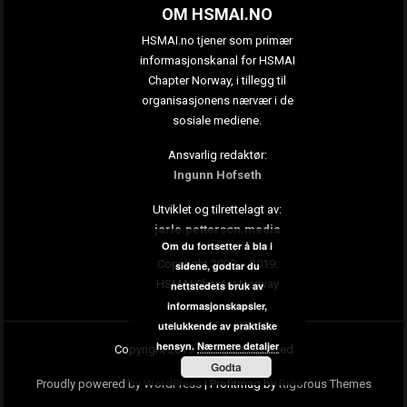
OM HSMAI.NO
HSMAI.no tjener som primær
informasjonskanal for HSMAI
Chapter Norway, i tillegg til
organisasjonens nærvær i de
sosiale mediene.
Ansvarlig redaktør:
Ingunn Hofseth
Utviklet og tilrettelagt av:
jarle.petterson.media
Om du fortsetter å bla i
Copyright 2009 – 2019:
sidene, godtar du
HSMAI Chapter Norway
nettstedets bruk av
informasjonskapsler,
utelukkende av praktiske
hensyn.
Nærmere detaljer
Copyright 2019. All rights reserved
Godta
Proudly powered by WordPress
|
Profitmag by
Rigorous Themes