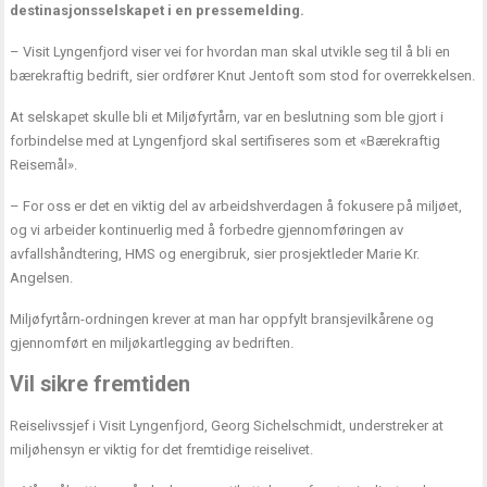
destinasjonsselskapet i en pressemelding.
– Visit Lyngenfjord viser vei for hvordan man skal utvikle seg til å bli en
bærekraftig bedrift, sier ordfører Knut Jentoft som stod for overrekkelsen.
At selskapet skulle bli et Miljøfyrtårn, var en beslutning som ble gjort i
forbindelse med at Lyngenfjord skal sertifiseres som et «Bærekraftig
Reisemål».
– For oss er det en viktig del av arbeidshverdagen å fokusere på miljøet,
og vi arbeider kontinuerlig med å forbedre gjennomføringen av
avfallshåndtering, HMS og energibruk, sier prosjektleder Marie Kr.
Angelsen.
Miljøfyrtårn-ordningen krever at man har oppfylt bransjevilkårene og
gjennomført en miljøkartlegging av bedriften.
Vil sikre fremtiden
Reiselivssjef i Visit Lyngenfjord, Georg Sichelschmidt, understreker at
miljøhensyn er viktig for det fremtidige reiselivet.