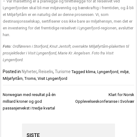
– Vår målsetting er å planlegge og tilrettelegge for at reiselivet ved
Lyngenfjorden skal bli mer miljøvennlig og bærekraftig i fremtiden, og å bli
et Miljøfyrtårn er en naturlig del av denne prosessen. Vi, som
destinasjonsselskap, sertifiserer oss ikke bare av miljøhensyn, men det er
en investering for det fremtidige reiselivet i Lyngenfjord-regionen, avslutter
han.
Foto:
Ordføreren i Storfjord, Knut Jentoft, overrakte Miljøfyrtårn-plaketten til
prosjektleder i Visit Lyngenfjord, Marie Kr. Angelsen. Foto fra Visit
Lyngenfjord.
Posted in
Nyheter
,
Reiseliv
,
Turisme
Tagged
klima
,
Lyngenfjord
,
miljø
,
Miljøfyrtårn
,
Troms
,
Visit Lyngenfjord
Innleggsnavigasjon
Norwegian med resultat på én
Klart for Norsk
milliard kroner og god
Opplevelseskonferanse i Svolvær
passasjervekst i tredje kvartal
SISTE