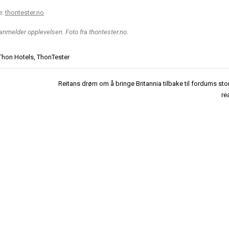
e:
thontester.no
 anmelder opplevelsen. Foto fra thontester.no.
Thon Hotels
,
ThonTester
Reitans drøm om å bringe Britannia tilbake til fordums sto
re