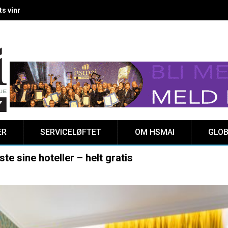
 vinnere kåret på Clarion Hotel The HUB
ER
SERVICELØFTET
OM HSMAI
GLOB
ste sine hoteller – helt gratis