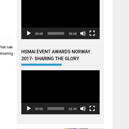
00:00
05:58
rhet nær
HSMAI EVENT AWARDS NORWAY
alisering
2017- SHARING THE GLORY
Videoavspiller
00:00
01:34