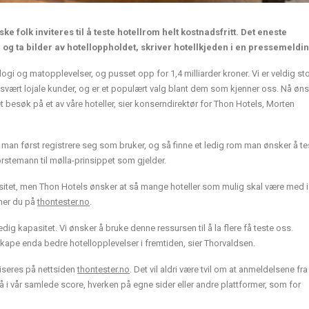
 folk inviteres til å teste hotellrom helt kostnadsfritt. Det eneste
og ta bilder av hotelloppholdet, skriver hotellkjeden i en pressemeldin
ogi og matopplevelser, og pusset opp for 1,4 milliarder kroner. Vi er veldig sto
r svært lojale kunder, og er et populært valg blant dem som kjenner oss. Nå ønsk
et besøk på et av våre hoteller, sier konserndirektør for Thon Hotels, Morten
 man først registrere seg som bruker, og så finne et ledig rom man ønsker å te
ørstemann til mølla-prinsippet som gjelder.
 kapasitet, men Thon Hotels ønsker at så mange hoteller som mulig skal være med i
nner du på
thontester.no
.
ledig kapasitet. Vi ønsker å bruke denne ressursen til å la flere få teste oss.
skape enda bedre hotellopplevelser i fremtiden, sier Thorvaldsen.
liseres på nettsiden
thontester.no
. Det vil aldri være tvil om at anmeldelsene fra
å i vår samlede score, hverken på egne sider eller andre plattformer, som for