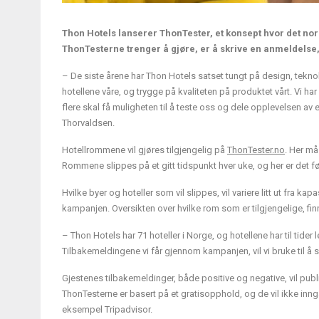
Thon Hotels lanserer ThonTester, et konsept hvor det norske
ThonTesterne trenger å gjøre, er å skrive en anmeldelse, 
– De siste årene har Thon Hotels satset tungt på design, teknol
hotellene våre, og trygge på kvaliteten på produktet vårt. Vi ha
flere skal få muligheten til å teste oss og dele opplevelsen av 
Thorvaldsen.
Hotellrommene vil gjøres tilgjengelig på
ThonTester.no
. Her må
Rommene slippes på et gitt tidspunkt hver uke, og her er det f
Hvilke byer og hoteller som vil slippes, vil variere litt ut fra
kampanjen. Oversikten over hvilke rom som er tilgjengelige, fi
– Thon Hotels har 71 hoteller i Norge, og hotellene har til tider 
Tilbakemeldingene vi får gjennom kampanjen, vil vi bruke til å 
Gjestenes tilbakemeldinger, både positive og negative, vil pub
ThonTesterne er basert på et gratisopphold, og de vil ikke inng
eksempel Tripadvisor.