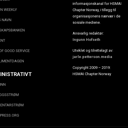
informasjonskanal for HSMAI
N WEEKLY
Chapter Norway, i tillegg til
organisasjonens nærvær i de
S NAVN
sosiale mediene.
SKAPSBANKEN
Ansvarlig redaktør:
Ingunn Hofseth
ENT
Utviklet og tilrettelagt av:
OF GOOD SERVICE
jarle.petterson.media
LIMENTDAGEN
Copyright 2009 – 2019:
INISTRATIVT
HSMAI Chapter Norway
INN
EGGSSTRØM
ENTARSTRØM
PRESS.ORG