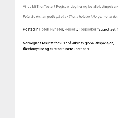
Vil du bli ThonTester? Registrer deg her og les alle betingelsen
Foto:
Bo én natt gratis på et av Thons hoteller i Norge, mot at du
Posted in
Hotell
,
Nyheter
,
Reiseliv
,
Toppsaker
Tagged
test
,
Innleggsnavigasjon
Norwegians resultat for 2017 påvirket av global ekspansjon,
flåtefornyelse og ekstraordinære kostnader