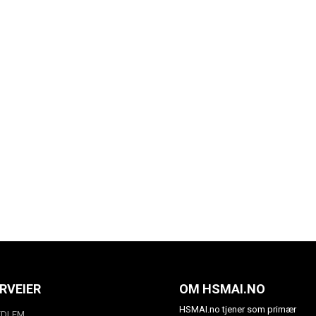
RVEIER
OM HSMAI.NO
HSMAI.no tjener som primær
EDLEM