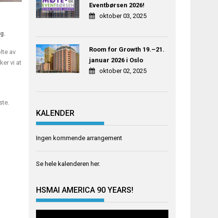
Eventbørsen 2026!
oktober 03, 2025
g.
Room for Growth 19.–21.
lte av
januar 2026 i Oslo
er vi at
oktober 02, 2025
ste.
KALENDER
Ingen kommende arrangement
Se hele kalenderen
her
.
HSMAI AMERICA 90 YEARS!
Videoavspiller