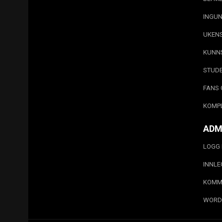
INGUN
UKEN
KUNN
STUD
FANS 
KOMP
ADM
LOGG 
INNL
KOMM
WORD