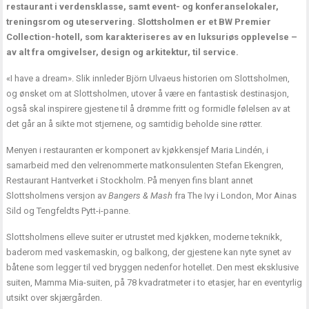
restaurant i verdensklasse, samt event- og konferanselokaler,
treningsrom og uteservering. Slottsholmen er et BW Premier
Collection-hotell, som karakteriseres av en luksuriøs opplevelse –
av alt fra omgivelser, design og arkitektur, til service.
«I have a dream». Slik innleder Björn Ulvaeus historien om Slottsholmen,
og ønsket om at Slottsholmen, utover å være en fantastisk destinasjon,
også skal inspirere gjestene til å drømme fritt og formidle følelsen av at
det går an å sikte mot stjernene, og samtidig beholde sine røtter.
Menyen i restauranten er komponert av kjøkkensjef Maria Lindén, i
samarbeid med den velrenommerte matkonsulenten Stefan Ekengren,
Restaurant Hantverket i Stockholm. På menyen fins blant annet
Slottsholmens versjon av
Bangers & Mash
fra The Ivy i London, Mor Ainas
Sild og Tengfeldts Pytt-i-panne.
Slottsholmens elleve suiter er utrustet med kjøkken, moderne teknikk,
baderom med vaskemaskin, og balkong, der gjestene kan nyte synet av
båtene som legger til ved bryggen nedenfor hotellet. Den mest eksklusive
suiten, Mamma Mia-suiten, på 78 kvadratmeter i to etasjer, har en eventyrlig
utsikt over skjærgården.