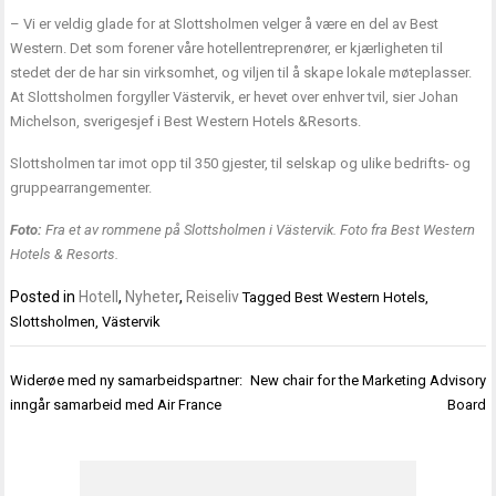
– Vi er veldig glade for at Slottsholmen velger å være en del av Best
Western. Det som forener våre hotellentreprenører, er kjærligheten til
stedet der de har sin virksomhet, og viljen til å skape lokale møteplasser.
At Slottsholmen forgyller Västervik, er hevet over enhver tvil, sier Johan
Michelson, sverigesjef i Best Western Hotels &Resorts.
Slottsholmen tar imot opp til 350 gjester, til selskap og ulike bedrifts- og
gruppearrangementer.
Foto:
Fra et av rommene på Slottsholmen i Västervik. Foto fra Best Western
Hotels & Resorts.
Posted in
Hotell
,
Nyheter
,
Reiseliv
Tagged
Best Western Hotels
,
Slottsholmen
,
Västervik
Innleggsnavigasjon
Widerøe med ny samarbeidspartner:
New chair for the Marketing Advisory
inngår samarbeid med Air France
Board