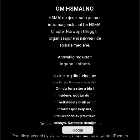
OM HSMAI.NO
HSMAI.no tjener som primær
informasjonskanal for HSMAI
Chapter Norway, i tillegg til
organisasjonens nærvær i de
sosiale mediene.
Ansvarlig redaktør:
Ingunn Hofseth
Utviklet og tilrettelagt av:
jarle.petterson.media
Om du fortsetter å bla i
Copyright 2009 – 2019:
sidene, godtar du
HSMAI Chapter Norway
nettstedets bruk av
informasjonskapsler,
utelukkende av praktiske
hensyn.
Nærmere detaljer
Copyright 2019. All rights reserved
Godta
Proudly powered by WordPress
|
Profitmag by
Rigorous Themes