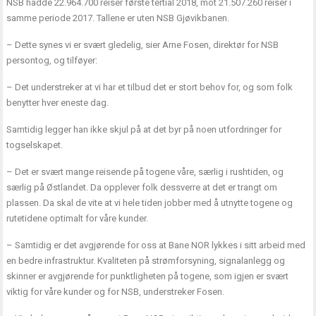
NSB hadde 22.964.700 reiser første tertial 2018, mot 21.507.260 reiser i
samme periode 2017. Tallene er uten NSB Gjøvikbanen.
– Dette synes vi er svært gledelig, sier Arne Fosen, direktør for NSB
persontog, og tilføyer:
– Det understreker at vi har et tilbud det er stort behov for, og som folk
benytter hver eneste dag.
Samtidig legger han ikke skjul på at det byr på noen utfordringer for
togselskapet.
– Det er svært mange reisende på togene våre, særlig i rushtiden, og
særlig på Østlandet. Da opplever folk dessverre at det er trangt om
plassen. Da skal de vite at vi hele tiden jobber med å utnytte togene og
rutetidene optimalt for våre kunder.
– Samtidig er det avgjørende for oss at Bane NOR lykkes i sitt arbeid med
en bedre infrastruktur. Kvaliteten på strømforsyning, signalanlegg og
skinner er avgjørende for punktligheten på togene, som igjen er svært
viktig for våre kunder og for NSB, understreker Fosen.