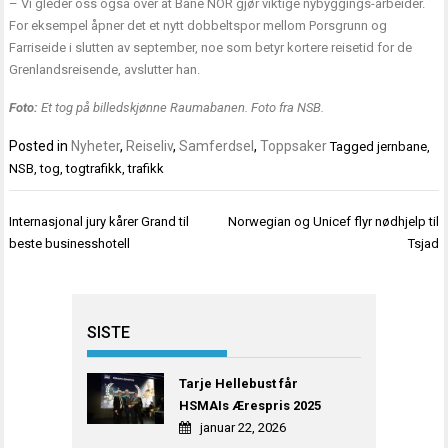
– Vi gleder oss også over at Bane NOR gjør viktige nybyggings-arbeider.
For eksempel åpner det et nytt dobbeltspor mellom Porsgrunn og
Farriseide i slutten av september, noe som betyr kortere reisetid for de
Grenlandsreisende, avslutter han.
Foto:
Et tog på billedskjønne Raumabanen. Foto fra NSB.
Posted in
Nyheter
,
Reiseliv
,
Samferdsel
,
Toppsaker
Tagged
jernbane
,
NSB
,
tog
,
togtrafikk
,
trafikk
Innleggsnavigasjon
Internasjonal jury kårer Grand til
Norwegian og Unicef flyr nødhjelp til
beste businesshotell
Tsjad
SISTE
Tarje Hellebust får
HSMAIs Ærespris 2025
januar 22, 2026