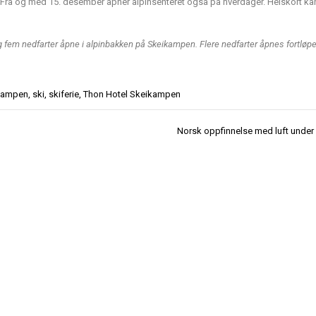
00. Fra og med 15. desember åpner alpinsenteret også på hverdager. Heiskort ka
og fem nedfarter åpne i alpinbakken på Skeikampen. Flere nedfarter åpnes fortløp
kampen
,
ski
,
skiferie
,
Thon Hotel Skeikampen
Norsk oppfinnelse med luft under