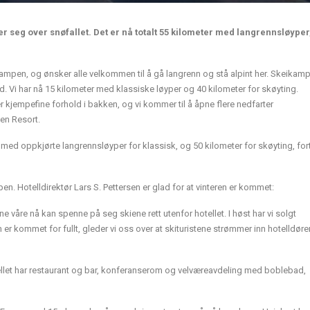
seg over snøfallet. Det er nå totalt 55 kilometer med langrennsløyper,
pen, og ønsker alle velkommen til å gå langrenn og stå alpint her. Skeikam
d. Vi har nå 15 kilometer med klassiske løyper og 40 kilometer for skøyting.
 kjempefine forhold i bakken, og vi kommer til å åpne flere nedfarter
en Resort.
 med oppkjørte langrennsløyper for klassisk, og 50 kilometer for skøyting, fort
. Hotelldirektør Lars S. Pettersen er glad for at vinteren er kommet:
ene våre nå kan spenne på seg skiene rett utenfor hotellet. I høst har vi solgt
 kommet for fullt, gleder vi oss over at skituristene strømmer inn hotelldøren
tellet har restaurant og bar, konferanserom og velværeavdeling med boblebad,