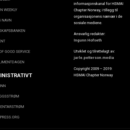
informasjonskanal for HSMAI
N WEEKLY
Chapter Norway, i tillegg til
organisasjonens nærvær i de
S NAVN
sosiale mediene.
SKAPSBANKEN
Ansvarlig redaktør:
Ingunn Hofseth
ENT
Utviklet og tilrettelagt av:
OF GOOD SERVICE
jarle.petterson.media
LIMENTDAGEN
Copyright 2009 – 2019:
INISTRATIVT
HSMAI Chapter Norway
INN
EGGSSTRØM
ENTARSTRØM
PRESS.ORG