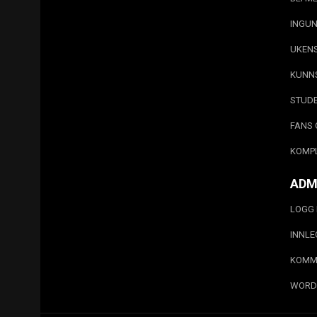
INGUN
UKEN
KUNN
STUD
FANS 
KOMP
ADM
LOGG 
INNL
KOMM
WORD