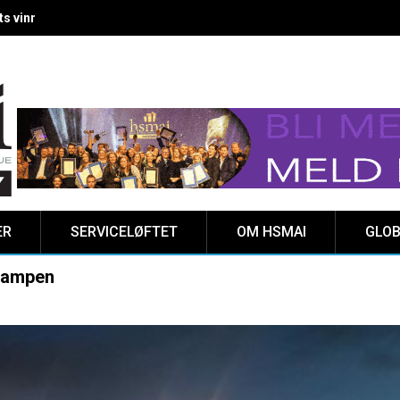
 vinnere kåret på Clarion Hotel The HUB
ER
SERVICELØFTET
OM HSMAI
GLOB
ikampen