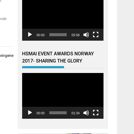
n
ende.
00:00
05:58
HSMAI EVENT AWARDS NORWAY
 vingene
2017- SHARING THE GLORY
Videoavspiller
00:00
01:34