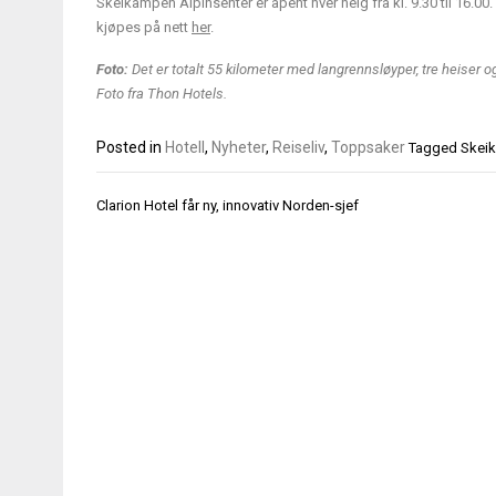
Skeikampen Alpinsenter er åpent hver helg fra kl. 9.30 til 16.
kjøpes på nett
her
.
Foto:
Det er totalt 55 kilometer med langrennsløyper, tre heiser 
Foto fra Thon Hotels.
Posted in
Hotell
,
Nyheter
,
Reiseliv
,
Toppsaker
Tagged
Skei
Innleggsnavigasjon
Clarion Hotel får ny, innovativ Norden-sjef