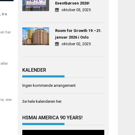
Eventbørsen 2026!
oktober 03, 2025
 tre
Room for Growth 19.–21.
pen har
januar 2026 i Oslo
oktober 02, 2025
eller
KALENDER
Ingen kommende arrangement
e, sier
Se hele kalenderen
her
.
HSMAI AMERICA 90 YEARS!
Videoavspiller