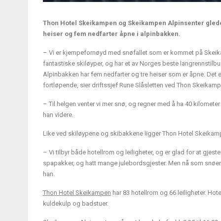
Thon Hotel Skeikampen og Skeikampen Alpinsenter gleder 
heiser og fem nedfarter åpne i alpinbakken.
– Vi er kjempefornøyd med snøfallet som er kommet på Skeikam
fantastiske skiløyper, og har et av Norges beste langrennstilbu
Alpinbakken har fem nedfarter og tre heiser som er åpne. Det er
fortløpende, sier driftssjef Rune Slåsletten ved Thon Skeikamp
– Til helgen venter vi mer snø, og regner med å ha 40 kilometer
han videre.
Like ved skiløypene og skibakkene ligger Thon Hotel Skeikampen
– Vi tilbyr både hotellrom og leiligheter, og er glad for at gjest
spapakker, og hatt mange julebordsgjester. Men nå som snøen er
han.
Thon Hotel Skeikampen
har 83 hotellrom og 66 leiligheter. Ho
kuldekulp og badstuer.