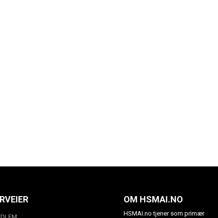
RVEIER
OM HSMAI.NO
HSMAI.no tjener som primær
EDLEM