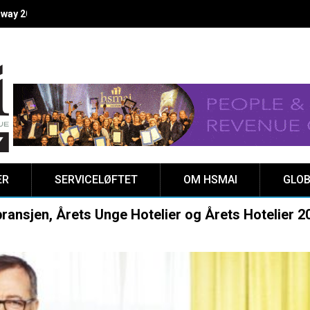
way 2025 er klar!
ER
SERVICELØFTET
OM HSMAI
GLOB
ebransjen, Årets Unge Hotelier og Årets Hotelier 2