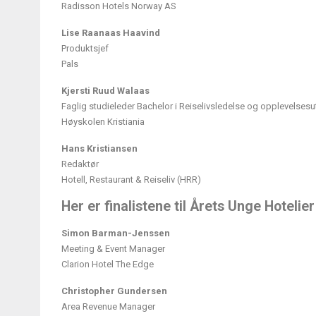
Radisson Hotels Norway AS
Lise Raanaas
Haavind
Produktsjef
Pals
Kjersti Ruud Walaas
Faglig studieleder Bachelor i Reiselivsledelse og opplevelsesut
Høyskolen Kristiania
Hans Kristiansen
Redaktør
Hotell, Restaurant & Reiseliv (HRR)
Her er finalistene til Årets Unge Hoteli
Simon Barman-Jenssen
Meeting & Event Manager
Clarion Hotel The Edge
Christopher Gundersen
Area Revenue Manager