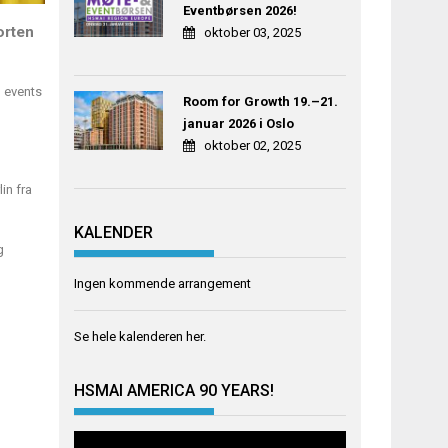
Eventbørsen 2026!
orten
oktober 03, 2025
, events
Room for Growth 19.–21.
januar 2026 i Oslo
oktober 02, 2025
in fra
KALENDER
g
Ingen kommende arrangement
Se hele kalenderen
her
.
HSMAI AMERICA 90 YEARS!
Videoavspiller