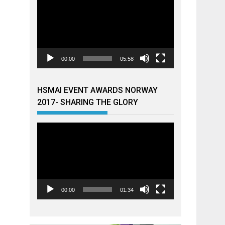
00:00
05:58
HSMAI EVENT AWARDS NORWAY
2017- SHARING THE GLORY
Videoavspiller
00:00
01:34