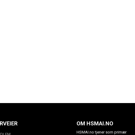
RVEIER
OM HSMAI.NO
HSMAI.no tjener som primær
EDLEM