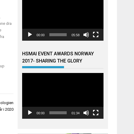
.
nne dra
e
00:00
05:58
fra
HSMAI EVENT AWARDS NORWAY
2017- SHARING THE GLORY
oup
Videoavspiller
nologien
år i 2020
00:00
01:34