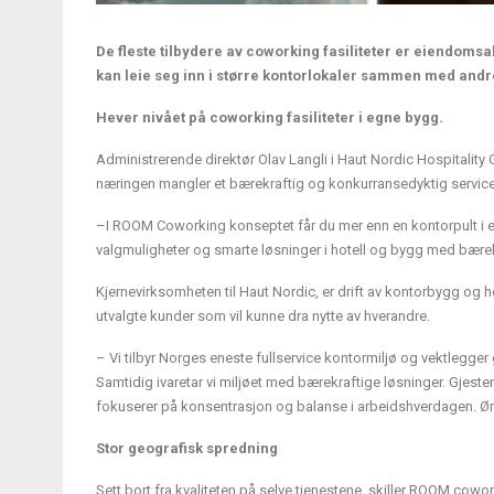
De fleste tilbydere av coworking fasiliteter er eiendomsa
kan leie seg inn i større kontorlokaler sammen med andr
Hever nivået på coworking fasiliteter i egne bygg.
Administrerende direktør Olav Langli i Haut Nordic Hospitality 
næringen mangler et bærekraftig og konkurransedyktig service
–I ROOM Coworking konseptet får du mer enn en kontorpult i et 
valgmuligheter og smarte løsninger i hotell og bygg med bærekra
Kjernevirksomheten til Haut Nordic, er drift av kontorbygg og 
utvalgte kunder som vil kunne dra nytte av hverandre.
– Vi tilbyr Norges eneste fullservice kontormiljø og vektlegge
Samtidig ivaretar vi miljøet med bærekraftige løsninger. Gjesten
fokuserer på konsentrasjon og balanse i arbeidshverdagen. Ønske
Stor geografisk spredning
Sett bort fra kvaliteten på selve tjenestene, skiller ROOM co