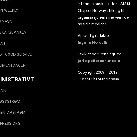
informasjonskanal for HSMAI
N WEEKLY
Chapter Norway, i tillegg til
organisasjonens nærvær i de
S NAVN
sosiale mediene.
SKAPSBANKEN
Ansvarlig redaktør:
Ingunn Hofseth
ENT
Utviklet og tilrettelagt av:
OF GOOD SERVICE
jarle.petterson.media
LIMENTDAGEN
Copyright 2009 – 2019:
INISTRATIVT
HSMAI Chapter Norway
INN
EGGSSTRØM
ENTARSTRØM
PRESS.ORG