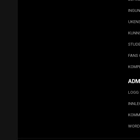
INGUN
UKEN
KUNN
STUD
FANS 
KOMP
ADM
LOGG 
INNL
KOMM
WORD