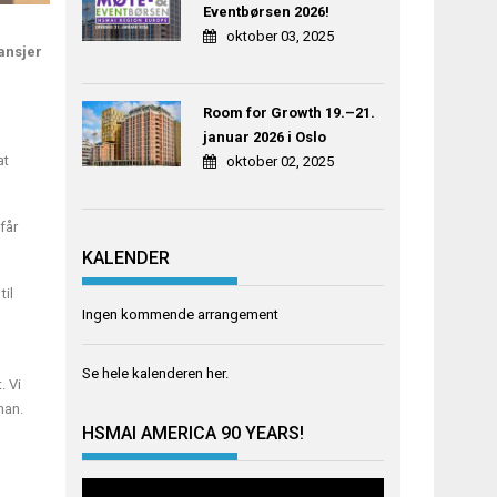
Eventbørsen 2026!
oktober 03, 2025
ransjer
Room for Growth 19.–21.
januar 2026 i Oslo
at
oktober 02, 2025
får
KALENDER
til
Ingen kommende arrangement
Se hele kalenderen
her
.
. Vi
han.
HSMAI AMERICA 90 YEARS!
Videoavspiller