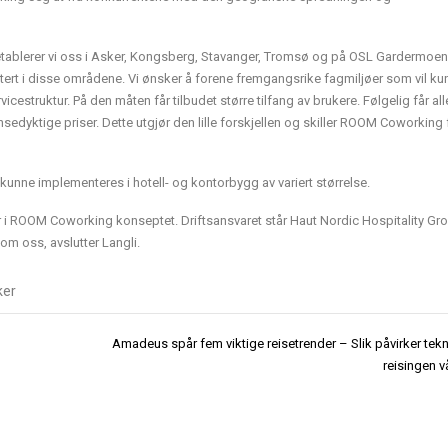
e etablerer vi oss i Asker, Kongsberg, Stavanger, Tromsø og på OSL Gardermoen
ntert i disse områdene. Vi ønsker å forene fremgangsrike fagmiljøer som vil ku
cestruktur. På den måten får tilbudet større tilfang av brukere. Følgelig får all
sedyktige priser. Dette utgjør den lille forskjellen og skiller ROOM Coworking 
 kunne implementeres i hotell- og kontorbygg av variert størrelse.
r i ROOM Coworking konseptet. Driftsansvaret står Haut Nordic Hospitality Gr
om oss, avslutter Langli.
ker
Amadeus spår fem viktige reisetrender – Slik påvirker tek
reisingen v