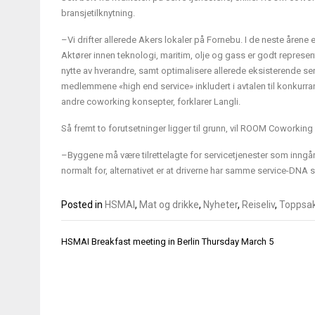
bransjetilknytning.
–Vi drifter allerede Akers lokaler på Fornebu. I de neste åren
Aktører innen teknologi, maritim, olje og gass er godt represe
nytte av hverandre, samt optimalisere allerede eksisterende servi
medlemmene «high end service» inkludert i avtalen til konkurran
andre coworking konsepter, forklarer Langli.
Så fremt to forutsetninger ligger til grunn, vil ROOM Coworking
–Byggene må være tilrettelagte for servicetjenester som inngå
normalt for, alternativet er at driverne har samme service-DNA s
Posted in
HSMAI
,
Mat og drikke
,
Nyheter
,
Reiseliv
,
Toppsa
Innleggsnavigasjon
HSMAI Breakfast meeting in Berlin Thursday March 5