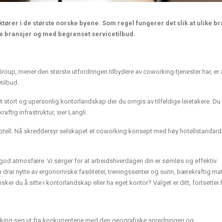
ktører i de største norske byene. Som regel fungerer det slik at ulike b
e bransjer og med begrenset servicetilbud.
Group, mener den største utfordringen tilbydere av coworking-tjenester har, er 
tilbud.
stort og upersonlig kontorlandskap der du omgis av tilfeldige leietakere. Du 
ftig infrastruktur, sier Langli.
hotell. Nå skreddersyr selskapet et coworking konsept med høy hotellstandard 
r god atmosfære. Vi sørger for at arbeidshverdagen din er sømløs og effektiv.
 drar nytte av ergonomiske fasiliteter, treningssenter og sunn, bærekraftig mat
r du å sitte i kontorlandskap eller ha eget kontor? Valget er ditt, fortsetter 
working seg ut fra konkurrentene med den geografiske spredningen og