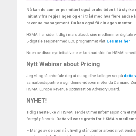
Nå kan de som er permittert også bruke tiden til å styrk
initiativ fra regjeringen og er i tråd med hva flere andre
revenue management. Du kan også få din egen mentor.
HSMAI har siden tidlig i mars tilbudt sine medlemmer digitale we
5 digitale sesjoner med ECC programmet vårt.
Les mer her
Noen av disse nye initiativene er kostnadsfrie for HSMAIs me
Nytt Webinar about Pricing
Jeg vil også anbefale deg at du og dine kolleger ser på
dette
samarbeidspartnere og i denne videoen møter du Damiano Zenn
HSMAI Europe Revenue Optimisation Advisory Board.
NYHET!
Tidlig i neste uke vil HSMAI sende ut mer informasjon om et n
foregå på norsk.
Dette vil være gratis for HSMAIs medlem
– Mange av de som nå ufrivillig står utenfor arbeidslivet ønsker