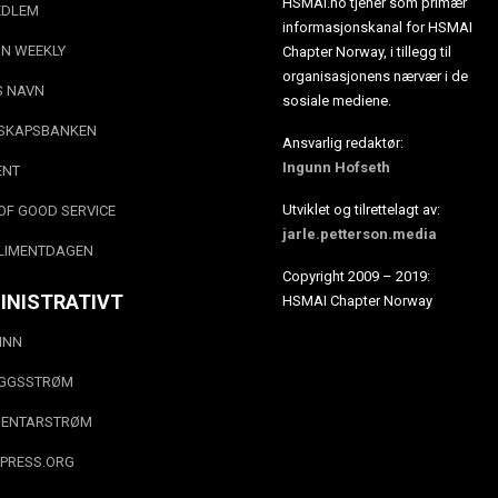
HSMAI.no tjener som primær
EDLEM
informasjonskanal for HSMAI
N WEEKLY
Chapter Norway, i tillegg til
organisasjonens nærvær i de
S NAVN
sosiale mediene.
SKAPSBANKEN
Ansvarlig redaktør:
Ingunn Hofseth
ENT
Utviklet og tilrettelagt av:
OF GOOD SERVICE
jarle.petterson.media
LIMENTDAGEN
Copyright 2009 – 2019:
INISTRATIVT
HSMAI Chapter Norway
INN
EGGSSTRØM
ENTARSTRØM
PRESS.ORG