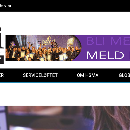
 vinnere kåret på Clarion Hotel The HUB
ER
SERVICELØFTET
OM HSMAI
GLOB