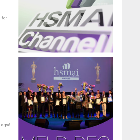
 for
r også