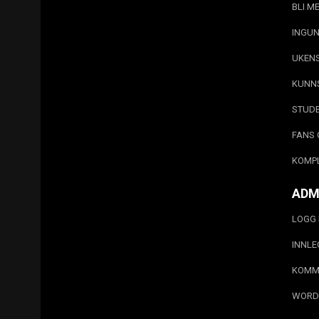
BLI M
INGUN
UKEN
KUNN
STUD
FANS 
KOMP
ADM
LOGG 
INNL
KOMM
WORD