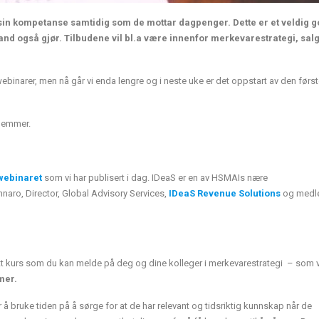
e sin kompetanse samtidig som de mottar dagpenger. Dette er et veldig g
 land også gjør. Tilbudene vil bl.a være innenfor merkevarestrategi, sal
binarer, men nå går vi enda lengre og i neste uke er det oppstart av den første
dlemmer.
 webinaret
som vi har publisert i dag. IDeaS er en av HSMAIs nære
aro, Director, Global Advisory Services,
IDeaS Revenue Solutions
og medl
ytt kurs som du kan melde på deg og dine kolleger i merkevarestrategi – som v
mer.
 å bruke tiden på å sørge for at de har relevant og tidsriktig kunnskap når de