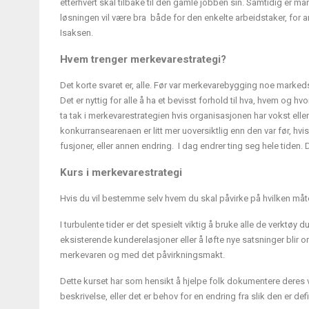
etterhvert skal tilbake til den gamle jobben sin. Samtidig er 
løsningen vil være bra både for den enkelte arbeidstaker, for a
Isaksen.
Hvem trenger merkevarestrategi?
Det korte svaret er, alle. Før var merkevarebygging noe markeds
Det er nyttig for alle å ha et bevisst forhold til hva, hvem og hv
ta tak i merkevarestrategien hvis organisasjonen har vokst eller 
konkurransearenaen er litt mer uoversiktlig enn den var før, hvi
fusjoner, eller annen endring. I dag endrer ting seg hele tiden. D
Kurs i merkevarestrategi
Hvis du vil bestemme selv hvem du skal påvirke på hvilken måt
I turbulente tider er det spesielt viktig å bruke alle de verktøy d
eksisterende kunderelasjoner eller å løfte nye satsninger blir 
merkevaren og med det påvirkningsmakt.
Dette kurset har som hensikt å hjelpe folk dokumentere deres v
beskrivelse, eller det er behov for en endring fra slik den er defin