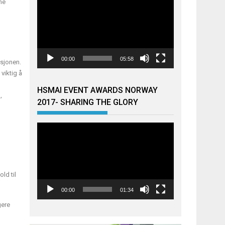
ne
00:00
05:58
asjonen.
 viktig å
HSMAI EVENT AWARDS NORWAY
,
2017- SHARING THE GLORY
Videoavspiller
ld til
00:00
01:34
gere