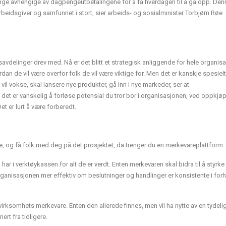
mange avhengige av dagpengeutbetalingene for å få hverdagen til å gå opp. Den
rbeidsgiver og samfunnet i stort, sier arbeids- og sosialminister Torbjørn Røe
avdelinger drev med. Nå er det blitt et strategisk anliggende for hele organis
ordan de vil være overfor folk de vil være viktige for. Men det er kanskje spesielt
vil vokse, skal lansere nye produkter, gå inn i nye markeder, ser at
s det er vanskelig å forløse potensial du tror bor i organisasjonen, ved oppkjøp
et er lurt å være forberedt.
e, og få folk med deg på det prosjektet, da trenger du en merkevareplattform.
u har i verktøykassen for alt de er verdt. Enten merkevaren skal bidra til å styrke
organisasjonen mer effektiv om beslutninger og handlinger er konsistente i forho
irksomhets merkevare. Enten den allerede finnes, men vil ha nytte av en tydeli
ert fra tidligere.