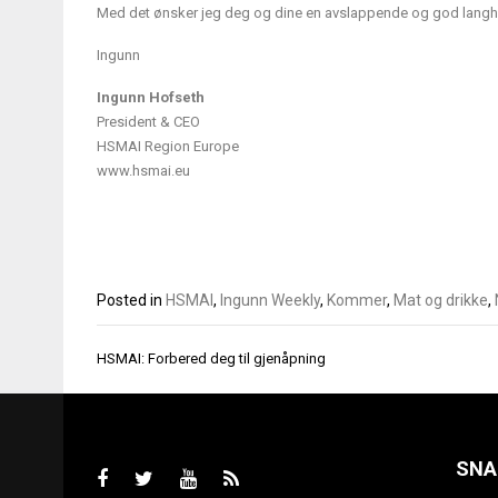
Med det ønsker jeg deg og dine en avslappende og god langh
Ingunn
Ingunn Hofseth
President & CEO
HSMAI Region Europe
www.hsmai.eu
Posted in
HSMAI
,
Ingunn Weekly
,
Kommer
,
Mat og drikke
,
Innleggsnavigasjon
HSMAI: Forbered deg til gjenåpning
SNA