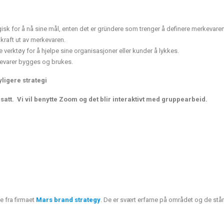
isk for å nå sine mål, enten det er gründere som trenger å definere merkevaren
kraft ut av merkevaren.
verktøy for å hjelpe sine organisasjoner eller kunder å lykkes.
evarer bygges og brukes.
yligere strategi
 satt. Vi vil benytte Zoom og det blir interaktivt med gruppearbeid.
e fra firmaet
Mars brand strategy
. De er svært erfarne på området og de stå