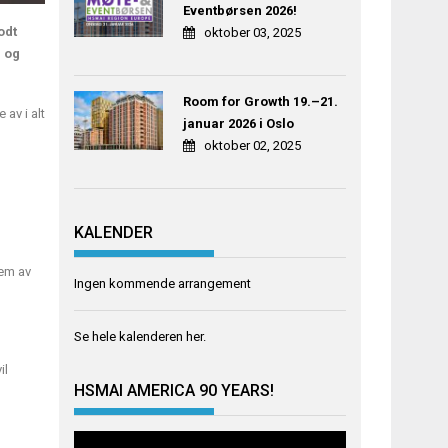
Eventbørsen 2026!
odt
oktober 03, 2025
g og
Room for Growth 19.–21.
 av i alt
januar 2026 i Oslo
oktober 02, 2025
KALENDER
em av
Ingen kommende arrangement
Se hele kalenderen
her
.
il
HSMAI AMERICA 90 YEARS!
Videoavspiller