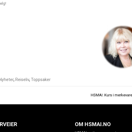
elg!
Nyheter
,
Reiseliv
,
Toppsaker
HSMAI: Kurs i merkevare
RVEIER
OM HSMAI.NO