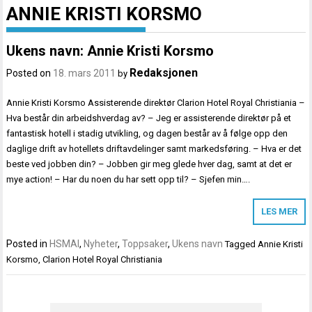
ANNIE KRISTI KORSMO
Ukens navn: Annie Kristi Korsmo
Redaksjonen
Posted on
18. mars 2011
by
Annie Kristi Korsmo Assisterende direktør Clarion Hotel Royal Christiania –
Hva består din arbeidshverdag av? – Jeg er assisterende direktør på et
fantastisk hotell i stadig utvikling, og dagen består av å følge opp den
daglige drift av hotellets driftavdelinger samt markedsføring. – Hva er det
beste ved jobben din? – Jobben gir meg glede hver dag, samt at det er
mye action! – Har du noen du har sett opp til? – Sjefen min….
LES MER
Posted in
HSMAI
,
Nyheter
,
Toppsaker
,
Ukens navn
Tagged
Annie Kristi
Korsmo
,
Clarion Hotel Royal Christiania