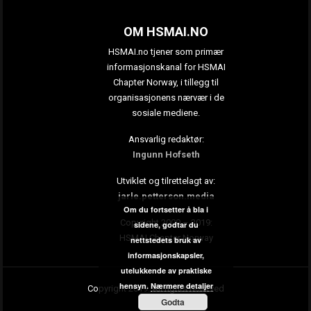
OM HSMAI.NO
HSMAI.no tjener som primær
informasjonskanal for HSMAI
Chapter Norway, i tillegg til
organisasjonens nærvær i de
sosiale mediene.
Ansvarlig redaktør:
Ingunn Hofseth
Utviklet og tilrettelagt av:
jarle.petterson.media
Om du fortsetter å bla i
Copyright 2009 – 2019:
sidene, godtar du
HSMAI Chapter Norway
nettstedets bruk av
informasjonskapsler,
utelukkende av praktiske
hensyn.
Nærmere detaljer
Copyright 2019. All rights reserved
Godta