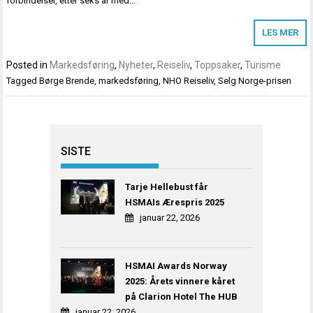
forbindelser, etter seks år med…
LES MER
Posted in
Markedsføring
,
Nyheter
,
Reiseliv
,
Toppsaker
,
Turisme
Tagged
Børge Brende
,
markedsføring
,
NHO Reiseliv
,
Selg Norge-prisen
SISTE
Tarje Hellebust får
HSMAIs Ærespris 2025
januar 22, 2026
HSMAI Awards Norway
2025: Årets vinnere kåret
på Clarion Hotel The HUB
januar 22, 2026