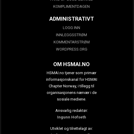
KOMPLIMENTDAGEN
ADMINISTRATIVT
LOGG INN
INNLEGGSSTRØM
KOMMENTARSTRØM
WORDPRESS.ORG
OM HSMAI.NO
HSMAI.no tjener som primær
informasjonskanal for HSMAI
Chapter Norway, i tillegg til
organisasjonens nærvær i de
sosiale mediene.
Ansvarlig redaktør:
Ingunn Hofseth
Utviklet og tilrettelagt av: