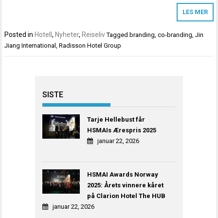
LES MER
Posted in
Hotell
,
Nyheter
,
Reiseliv
Tagged
branding
,
co-branding
,
Jin
Jiang International
,
Radisson Hotel Group
SISTE
Tarje Hellebust får
HSMAIs Ærespris 2025
januar 22, 2026
HSMAI Awards Norway
2025: Årets vinnere kåret
på Clarion Hotel The HUB
januar 22, 2026