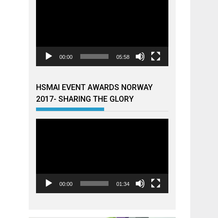
00:00
05:58
HSMAI EVENT AWARDS NORWAY
2017- SHARING THE GLORY
Videoavspiller
00:00
01:34