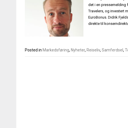
det i en pressemelding f
Travelers, og investert 
EuroBonus. Didrik Fjelds
direkte til konserndirek
Posted in
Markedsføring
,
Nyheter
,
Reiseliv
,
Samferdsel
,
T