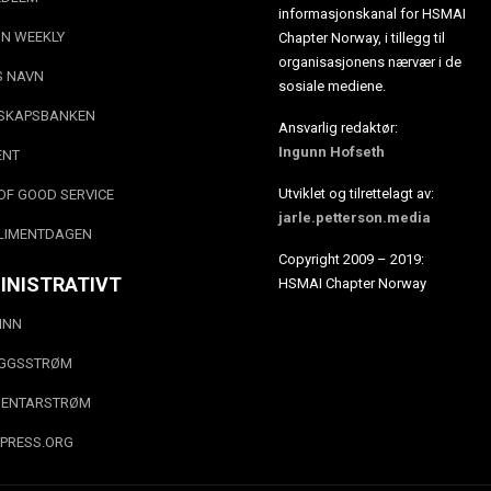
informasjonskanal for HSMAI
N WEEKLY
Chapter Norway, i tillegg til
organisasjonens nærvær i de
S NAVN
sosiale mediene.
SKAPSBANKEN
Ansvarlig redaktør:
Ingunn Hofseth
ENT
Utviklet og tilrettelagt av:
OF GOOD SERVICE
jarle.petterson.media
LIMENTDAGEN
Copyright 2009 – 2019:
INISTRATIVT
HSMAI Chapter Norway
INN
EGGSSTRØM
ENTARSTRØM
PRESS.ORG