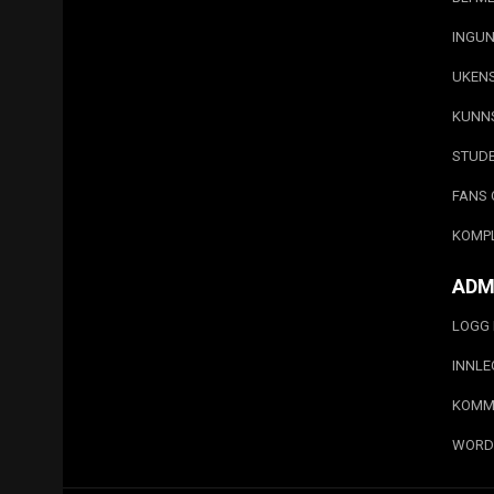
INGUN
UKEN
KUNN
STUD
FANS 
KOMP
ADM
LOGG 
INNL
KOMM
WORD