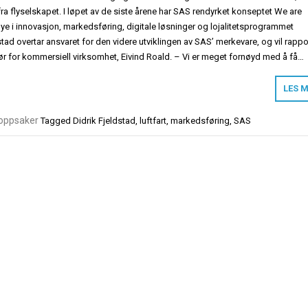
ra flyselskapet. I løpet av de siste årene har SAS rendyrket konseptet We are
mye i innovasjon, markedsføring, digitale løsninger og lojalitetsprogrammet
tad overtar ansvaret for den videre utviklingen av SAS’ merkevare, og vil rappo
tør for kommersiell virksomhet, Eivind Roald. – Vi er meget fornøyd med å få…
LES 
oppsaker
Tagged
Didrik Fjeldstad
,
luftfart
,
markedsføring
,
SAS