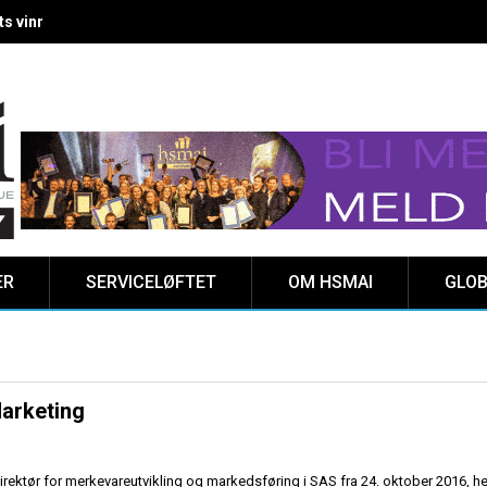
 vinnere kåret på Clarion Hotel The HUB
ER
SERVICELØFTET
OM HSMAI
GLOB
Marketing
 direktør for merkevareutvikling og markedsføring i SAS fra 24. oktober 2016, he