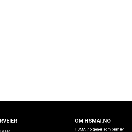
RVEIER
OM HSMAI.NO
HSMAI.no tjener som primær
EDLEM