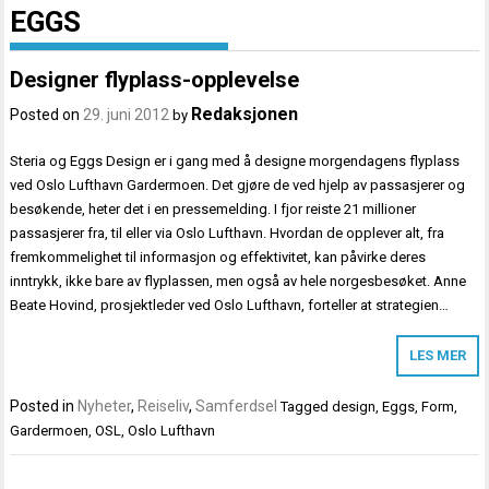
EGGS
Designer flyplass-opplevelse
Redaksjonen
Posted on
29. juni 2012
by
Steria og Eggs Design er i gang med å designe morgendagens flyplass
ved Oslo Lufthavn Gardermoen. Det gjøre de ved hjelp av passasjerer og
besøkende, heter det i en pressemelding. I fjor reiste 21 millioner
passasjerer fra, til eller via Oslo Lufthavn. Hvordan de opplever alt, fra
fremkommelighet til informasjon og effektivitet, kan påvirke deres
inntrykk, ikke bare av flyplassen, men også av hele norgesbesøket. Anne
Beate Hovind, prosjektleder ved Oslo Lufthavn, forteller at strategien…
LES MER
Posted in
Nyheter
,
Reiseliv
,
Samferdsel
Tagged
design
,
Eggs
,
Form
,
Gardermoen
,
OSL
,
Oslo Lufthavn