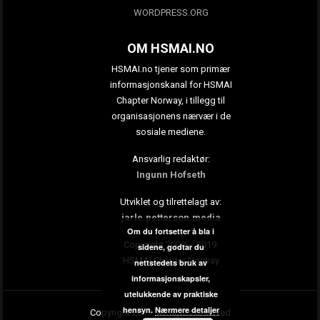
WORDPRESS.ORG
OM HSMAI.NO
HSMAI.no tjener som primær
informasjonskanal for HSMAI
Chapter Norway, i tillegg til
organisasjonens nærvær i de
sosiale mediene.
Ansvarlig redaktør:
Ingunn Hofseth
Utviklet og tilrettelagt av:
jarle.petterson.media
Om du fortsetter å bla i
Copyright 2009 – 2019:
sidene, godtar du
HSMAI Chapter Norway
nettstedets bruk av
informasjonskapsler,
utelukkende av praktiske
hensyn.
Nærmere detaljer
Copyright 2019. All rights reserved