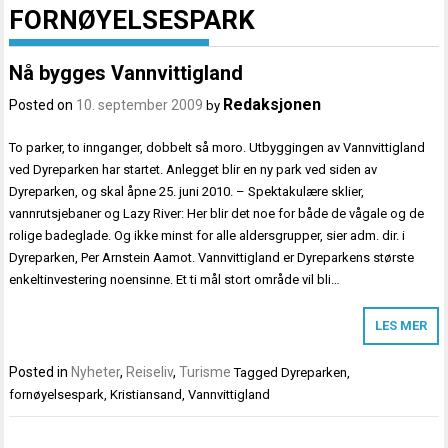
FORNØYELSESPARK
Nå bygges Vannvittigland
Redaksjonen
Posted on
10. september 2009
by
To parker, to innganger, dobbelt så moro. Utbyggingen av Vannvittigland
ved Dyreparken har startet. Anlegget blir en ny park ved siden av
Dyreparken, og skal åpne 25. juni 2010. – Spektakulære sklier,
vannrutsjebaner og Lazy River: Her blir det noe for både de vågale og de
rolige badeglade. Og ikke minst for alle aldersgrupper, sier adm. dir. i
Dyreparken, Per Arnstein Aamot. Vannvittigland er Dyreparkens største
enkeltinvestering noensinne. Et ti mål stort område vil bli…
LES MER
Posted in
Nyheter
,
Reiseliv
,
Turisme
Tagged
Dyreparken
,
fornøyelsespark
,
Kristiansand
,
Vannvittigland