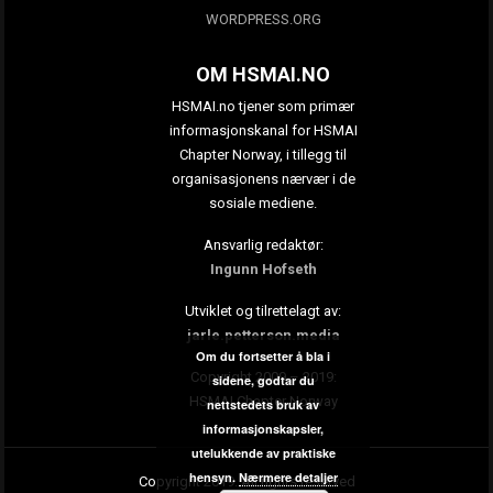
WORDPRESS.ORG
OM HSMAI.NO
HSMAI.no tjener som primær
informasjonskanal for HSMAI
Chapter Norway, i tillegg til
organisasjonens nærvær i de
sosiale mediene.
Ansvarlig redaktør:
Ingunn Hofseth
Utviklet og tilrettelagt av:
jarle.petterson.media
Om du fortsetter å bla i
Copyright 2009 – 2019:
sidene, godtar du
HSMAI Chapter Norway
nettstedets bruk av
informasjonskapsler,
utelukkende av praktiske
hensyn.
Nærmere detaljer
Copyright 2019. All rights reserved