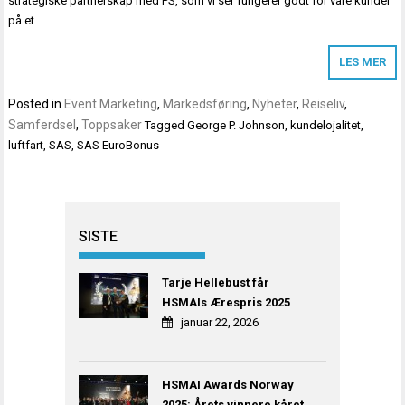
strategiske partnerskap med PS, som vi ser fungerer godt for våre kunder
på et…
LES MER
Posted in
Event Marketing
,
Markedsføring
,
Nyheter
,
Reiseliv
,
Samferdsel
,
Toppsaker
Tagged
George P. Johnson
,
kundelojalitet
,
luftfart
,
SAS
,
SAS EuroBonus
SISTE
Tarje Hellebust får
HSMAIs Ærespris 2025
januar 22, 2026
HSMAI Awards Norway
2025: Årets vinnere kåret