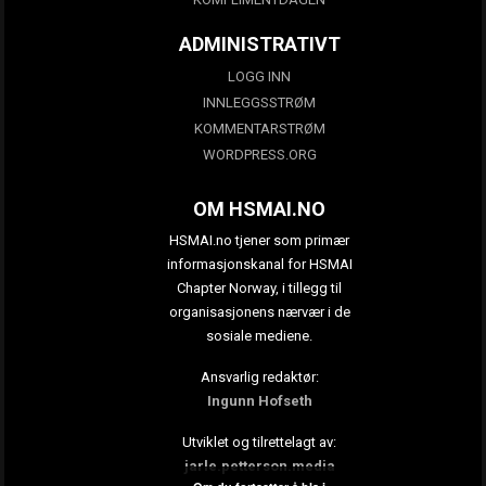
ADMINISTRATIVT
LOGG INN
INNLEGGSSTRØM
KOMMENTARSTRØM
WORDPRESS.ORG
OM HSMAI.NO
HSMAI.no tjener som primær
informasjonskanal for HSMAI
Chapter Norway, i tillegg til
organisasjonens nærvær i de
sosiale mediene.
Ansvarlig redaktør:
Ingunn Hofseth
Utviklet og tilrettelagt av:
jarle.petterson.media