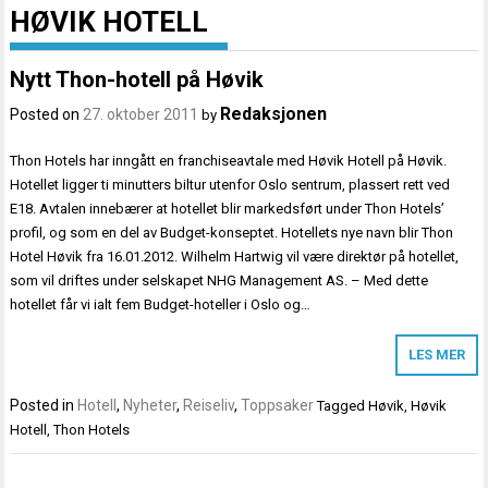
HØVIK HOTELL
Nytt Thon-hotell på Høvik
Redaksjonen
Posted on
27. oktober 2011
by
Thon Hotels har inngått en franchiseavtale med Høvik Hotell på Høvik.
Hotellet ligger ti minutters biltur utenfor Oslo sentrum, plassert rett ved
E18. Avtalen innebærer at hotellet blir markedsført under Thon Hotels’
profil, og som en del av Budget-konseptet. Hotellets nye navn blir Thon
Hotel Høvik fra 16.01.2012. Wilhelm Hartwig vil være direktør på hotellet,
som vil driftes under selskapet NHG Management AS. – Med dette
hotellet får vi ialt fem Budget-hoteller i Oslo og…
LES MER
Posted in
Hotell
,
Nyheter
,
Reiseliv
,
Toppsaker
Tagged
Høvik
,
Høvik
Hotell
,
Thon Hotels