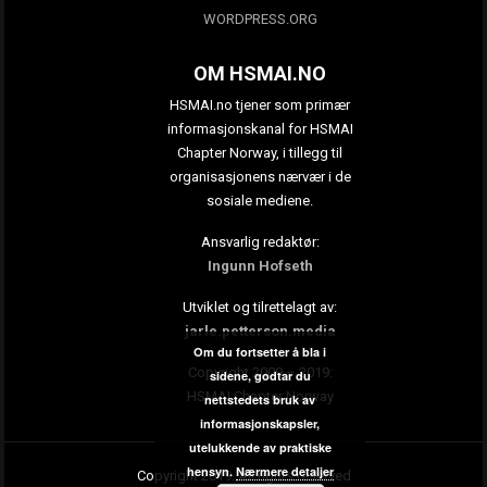
WORDPRESS.ORG
OM HSMAI.NO
HSMAI.no tjener som primær
informasjonskanal for HSMAI
Chapter Norway, i tillegg til
organisasjonens nærvær i de
sosiale mediene.
Ansvarlig redaktør:
Ingunn Hofseth
Utviklet og tilrettelagt av:
jarle.petterson.media
Om du fortsetter å bla i
Copyright 2009 – 2019:
sidene, godtar du
HSMAI Chapter Norway
nettstedets bruk av
informasjonskapsler,
utelukkende av praktiske
hensyn.
Nærmere detaljer
Copyright 2019. All rights reserved